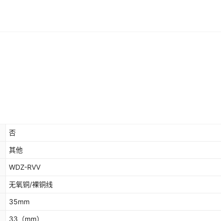
否
其他
WDZ-RVV
无氧铜/裸铜线
35mm
33
（mm）