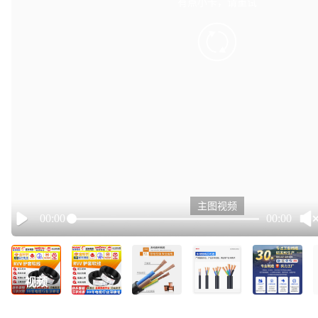
有点小卡，请重试
retry
主图视频
00:00
00:00
Play
视频