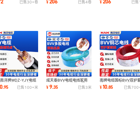
72
206
206
¥
¥
已售
30+
卷
已售
4
卷
已售
南洋铜芯电缆
1.5/2.5/4/6平方护套线电
缘4平方国标铜芯线
源线
南洋牌WDZ-YJY电缆
成天泰BVV电缆电线家用
南牌电缆国标BVV双护
国标纯铜铜芯环保低烟无
10平方国标铜芯线工程双
线10-95平方家装纯铜
20
9
10
.
95
¥
.
35
¥
.
85
已售
100+
米
已售
3
米
已售
700
阻燃电力电缆
层单芯硬芯护套线
多股电线绝缘阻燃