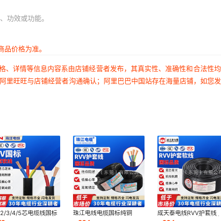
、功效或功能。
商品价格为准。
价格、详情等信息内容系由店铺经营者发布，其真实性、准确性和合法性
过阿里旺旺与店铺经营者沟通确认；阿里巴巴中国站存在海量店铺，如您
V2/3/4/5芯电缆线国标
珠江电线电缆国标纯铜
成天泰电线RVV护套线
1.5/2.5/4/6平方护套
RVV2/3/4软芯
2/3/4/5芯家用低压软