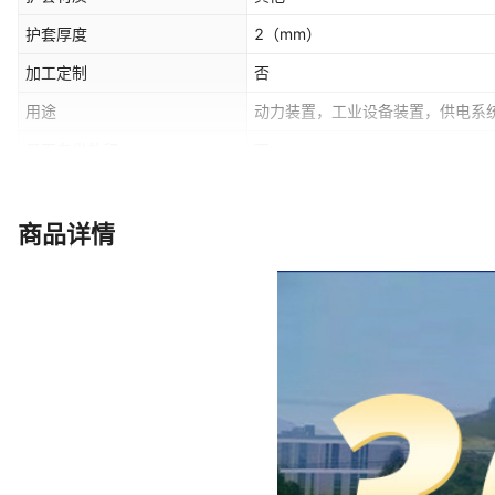
护套厚度
2
（mm）
加工定制
否
用途
动力装置，工业设备装置，供电系
是否专供外贸
否
是否跨境出口专供货源
否
商品详情