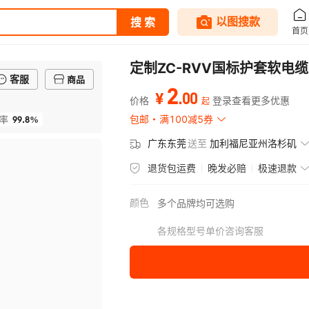
定制ZC-RVV国标护套软
客服
商品
2
.
00
¥
价格
登录查看更多优惠
起
99.8%
包邮
满100减5券
率
广东东莞
送至
加利福尼亚州洛杉矶
退货包运费
晚发必赔
极速退款
颜色
多个品牌均可选购
各规格型号单价咨询客服