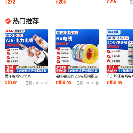
216
272
206
¥
¥
¥
已
1.5/2.5/4平
磨防水南牌电缆
芯单芯多股软电缆
热门推荐
南洋电缆VV/YJV
电线电缆BV2.5电缆纯铜芯
广东珠江电线电
3*70+2*35三相五线铜芯
4/6平方100米国标线家装
BVR1.5/2.5/
10
150
150
¥
.
00
¥
.
00
¥
.
00
已售
7000+
米
已售
1000+
卷
国标低压阻燃南牌电力电缆
铜芯电子线家用
阻燃多芯纯铜芯