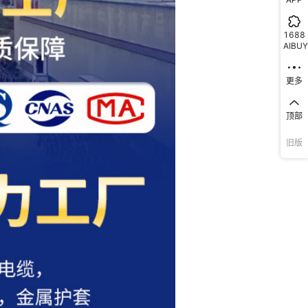
1688
AIBUY
更多
顶部
旧版