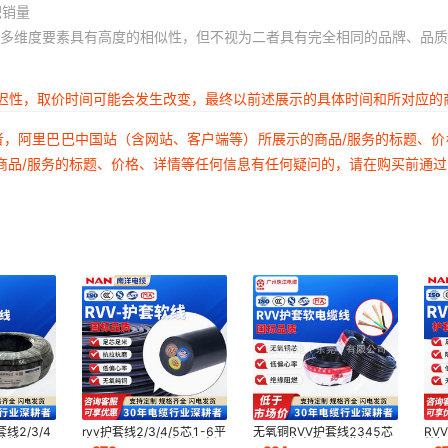
积销量
多维度要素具有高度的相似性，但不视为二者具有完全相同的品牌、品质
延迟性，取价时间可能会发生改变，最终以前述展示的具体时间和所对应的
者，阿里巴巴中国站（含网站、客户端等）所展示的商品/服务的标题、
商品/服务的标题、价格、详情等任何信息有任何疑问的，请在购买前通
线2/3/4
rvv护套线2/3/4/5芯1-6平
无氧铜RVV护套线2345芯
RV
软线
方纯铜芯低压软芯国标电源
1-6平方电缆国标监控电源
纯铜