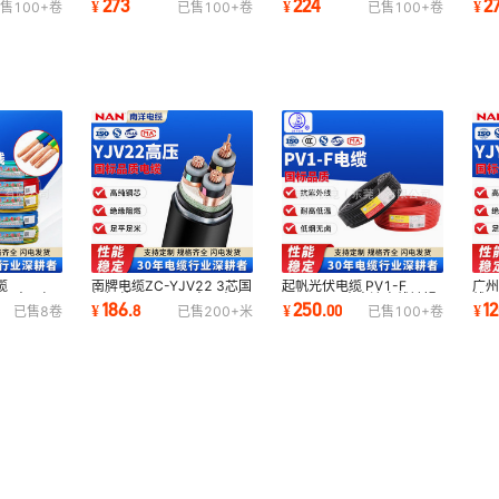
273
224
2
¥
¥
¥
售
100+
卷
已售
100+
卷
已售
100+
卷
方地拖线
线南洋电缆
线广州珠江电缆线
线
缆
南牌电缆ZC-YJV22 3芯国
起帆光伏电缆 PV1-F
广州
4/6平方国标
标铜芯8.7/15KV高压电力
2.5/4/6平方直流电线镀锡
线
186
250
1
¥
.
8
¥
.
00
¥
已售
8
卷
已售
200+
米
已售
100+
卷
家装软线
电缆带铠装电缆线
铜丝太阳能发电专用
卤