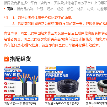
指同款商品在多个平台（含淘宝、天猫及其他电子商务平台）上的累
同款：
指商品名称、外观、规格、成分、颜色、材质、功效、功能等
*注：
1、前述说明仅适用于价格比较下的场景。
2、活动前的时间通常为预热期/爆发期的前一天，但因数据的
内容声明：阿里巴巴中国站为第三方交易平台及互联网信息服务提供
经营者负责。阿里巴巴提醒您购买商品/服务前注意谨慎核实，如您对
内有任何违法/侵权信息，请立即向阿里巴巴举报并提供有效线索。
搭配组货
宝牌电缆RVV护套
国标铜芯rvv护套线2芯纯
国标金环宇RVV2芯3芯4芯
芯国标铜芯电线
铜1/1.5/2.5/4平方家用耐
5芯1/1.5/2.5/4/6平方铜