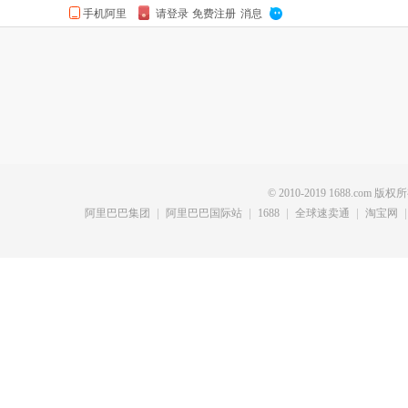
© 2010-2019 1688.com 版权
阿里巴巴集团
阿里巴巴国际站
1688
全球速卖通
淘宝网