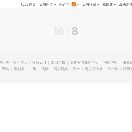
所有
关于阿里巴巴
联系我们
知识产权
著作权与商标声明
法律声明
服务
天猫
聚划算
一淘
飞猪
阿里妈妈
虾米
阿里云计算
YunOS
阿里