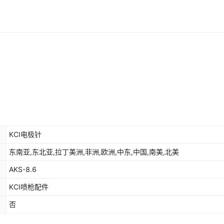
个/包
叭口单价5元/个 量
聚四氟乙烯
¥
5
9999
多可优惠
KCI电极针
东南亚,东北亚,拉丁美洲,非洲,欧洲,中东,中国,南美,北美
AKS-8.6
KCI喷枪配件
否