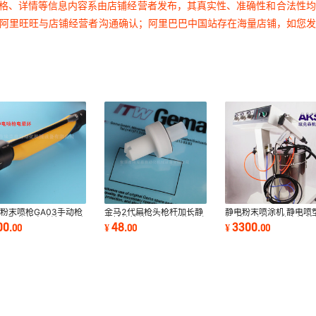
价格、详情等信息内容系由店铺经营者发布，其真实性、准确性和合法性
过阿里旺旺与店铺经营者沟通确认；阿里巴巴中国站存在海量店铺，如您
粉末喷枪GA03手动枪
金马2代扁枪头枪杆加长静
静电粉末喷涂机 静电喷
晕环配件静电喷涂机自动
电针枪管放电电极座静电喷
机 粉末喷涂机 静电涂装
00
48
3300
.
00
¥
.
00
¥
.
00
放电晕圈喷头
粉喷塑配件
静电喷涂机