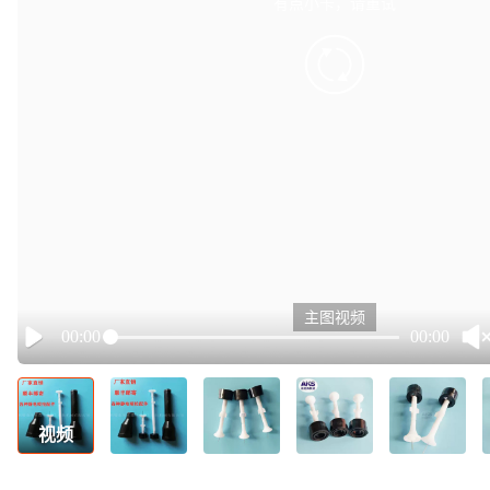
有点小卡，请重试
retry
主图视频
00:00
00:00
Play
视频