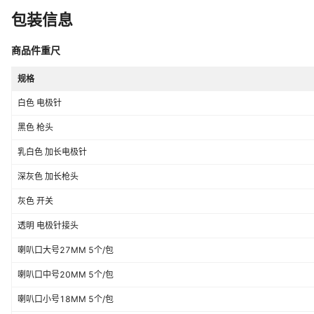
包装信息
商品件重尺
规格
白色 电极针
黑色 枪头
乳白色 加长电极针
深灰色 加长枪头
灰色 开关
透明 电极针接头
喇叭口大号27MM 5个/包
喇叭口中号20MM 5个/包
喇叭口小号18MM 5个/包