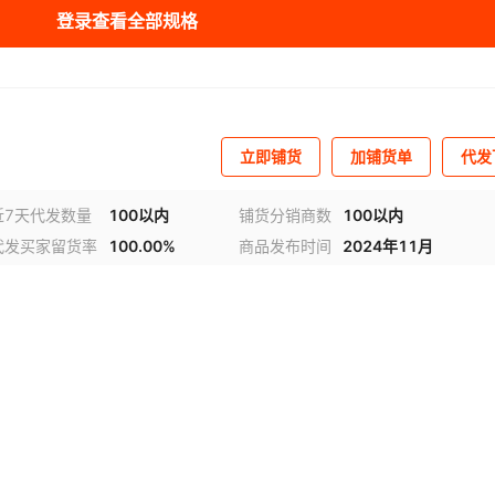
登录查看全部规格
黑色 枪头
塑料
¥
12
9999
白色 加长电极针
聚四氟乙烯
¥
8
9999
立即铺货
加铺货单
代发
深灰色 加长枪头
聚四氟乙烯
¥
18
9999
近7天代发数量
100以内
铺货分销商数
100以内
灰色 开关
聚四氟乙烯
¥
3
99999
代发买家留货率
100.00%
商品发布时间
2024年11月
透明 电极针接头
聚四氟乙烯
¥
3
9999
叭口大号27MM 5
聚四氟乙烯
¥
25
9999
个/包
叭口中号20MM 5
聚四氟乙烯
¥
25
99999
个/包
叭口小号18MM 5
聚四氟乙烯
¥
25
9999