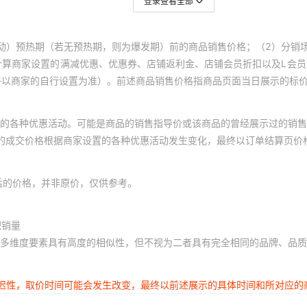
登录查看全部
动）预热期（若无预热期，则为爆发期）前的商品销售价格；（2）分销
计算商家设置的满减优惠、优惠券、店铺返利金、店铺会员折扣以及L会
终以商家的自行设置为准）。前述商品销售价格指商品页面当日展示的标
的各种优惠活动。可能是商品的销售指导价或该商品的曾经展示过的销售
体的成交价格根据商家设置的各种优惠活动发生变化，最终以订单结算页价
后的价格，并非原价，仅供参考。
积销量
多维度要素具有高度的相似性，但不视为二者具有完全相同的品牌、品质
延迟性，取价时间可能会发生改变，最终以前述展示的具体时间和所对应的