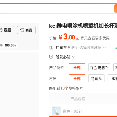
kci静电喷涂机喷塑机加长
客服
商品
3
.
00
¥
价格
登录查看更多优惠
起
100.0%
率
广东东莞
送至
选择收货地址
晚发必赔
全部
白色 电极针
产品类型
透明 电极针接头
全部
特氟龙
喇叭口大
塑
材质
匹配到
10
个规格型号
喇叭口单价5元/个 量多可优
产品规格
白色 电极针