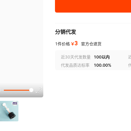
黑色 枪头
乳白色 加长电极针
乳
分销代发
3
深灰色 加长枪头
￥
1件价格
官方仓退货
近30天代发数量
100以内
灰色 开关
代发品质达标率
100.00%
透明 电极针接头
喇叭口大号27MM 5
喇
个/包
喇叭口中号20MM 5
喇
个/包
喇叭口小号18MM 5
喇