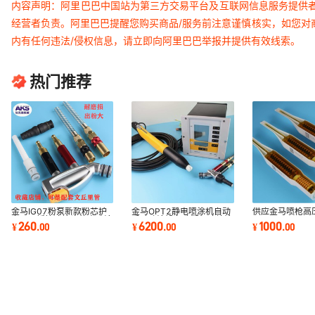
内容声明：阿里巴巴中国站为第三方交易平台及互联网信息服务提供
经营者负责。阿里巴巴提醒您购买商品/服务前注意谨慎核实，如您对
内有任何违法/侵权信息，请立即向阿里巴巴举报并提供有效线索。
热门推荐
金马IG07粉泵新款粉芯护
金马OPT2静电喷涂机自动
供应金马喷枪高
套公母插快速接头静电喷涂
手动喷涂设备喷塑机喷枪涂
opt2GM03\G
260
6200
1000
¥
.
00
¥
.
00
¥
.
00
喷塑粉末机配件
装高效喷涂
喷粉枪配件静电