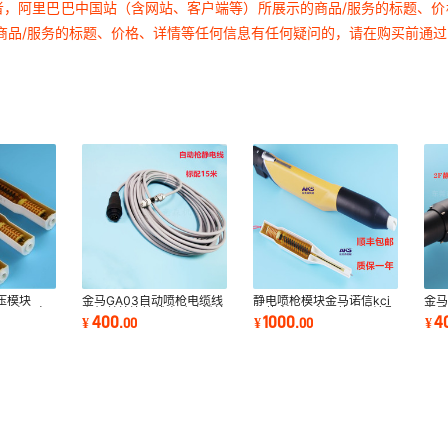
者，阿里巴巴中国站（含网站、客户端等）所展示的商品/服务的标题、
商品/服务的标题、价格、详情等任何信息有任何疑问的，请在购买前通
压模块
金马GA03自动喷枪电缆线
静电喷枪模块金马诺信kci
金马
M04高压包
主机单枪连接线自动喷粉枪
同款高压包高压倍压喷涂配
电
400
1000
4
¥
.
00
¥
.
00
¥
触点连接头
件高雾化
枪