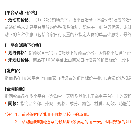
【平台活动下价格】
活动前价格：
（1）非分销场景下，指平台活动（不含分销场景的活
前述价格未计算平台发放的各种采购津贴、跨店券、红包等优惠，未
动下的各种优惠（包括商家自行设置的非指定人群的单品优惠等，最
【非平台活动下价格】
划线价格：
指商家自营销活动场景下的商品价格，该价格不包含平台
未划线价格：
商品在1688平台上由商家自行设置的销售标价，具
【发布价】
指商品在1688平台上由商家自行设置的销售标价并叠加L会员价折扣
【全网销量】
指同款商品在多个平台（含淘宝、天猫及其他电子商务平台）上的累
同款：
指商品名称、外观、规格、成分、颜色、材质、功效、功能等
*注：
1、前述说明仅适用于价格比较下的场景。
2、活动前的时间通常为预热期/爆发期的前一天，但因数据的