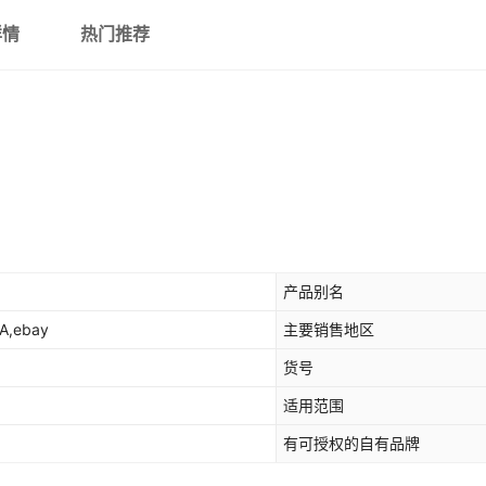
个/包
详情
热门推荐
喇叭口单价5元/个 量多可优
喇
惠
产品别名
,ebay
主要销售地区
货号
适用范围
有可授权的自有品牌