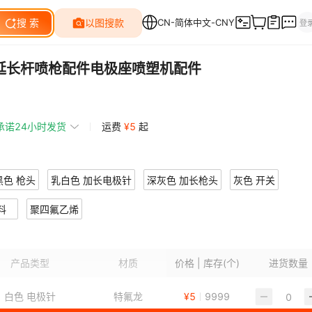
杆延长杆喷枪配件电极座喷塑机配件
承诺24小时发货
运费
¥
5
起
黑色 枪头
乳白色 加长电极针
深灰色 加长枪头
灰色 开关
号27MM 5个/包
料
聚四氟乙烯
喇叭口中号20MM 5个/包
喇叭口小号18MM 5个/包
惠
产品类型
材质
价格 | 库存(个)
进货数量
白色 电极针
特氟龙
¥
5
9999