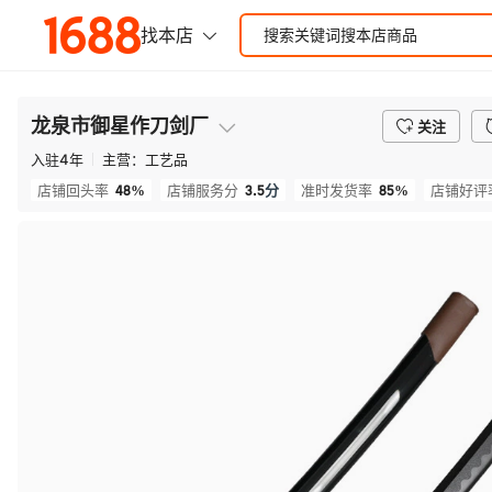
龙泉市御星作刀剑厂
关注
入驻
4
年
主营：
工艺品
48%
3.5
分
85%
店铺回头率
店铺服务分
准时发货率
店铺好评