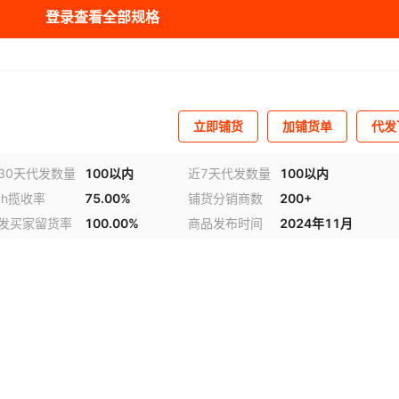
库存
9999
件
登录查看全部规格
库存
9926
件
库存
9906
件
库存
9997
件
立即铺货
加铺货单
代发
库存
9996
件
30天代发数量
100以内
近7天代发数量
100以内
4h揽收率
75.00%
铺货分销商数
200+
库存
9998
件
发买家留货率
100.00%
商品发布时间
2024年11月
库存
9948
件
库存
9998
件
库存
9996
件
库存
9845
件
库存
9988
件