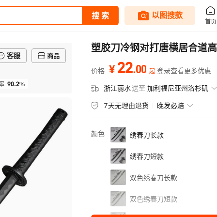
塑胶刀冷钢对打唐横居合道高
客服
商品
22
.
00
¥
价格
登录查看更多优惠
起
90.2%
率
浙江丽水
送至
加利福尼亚州洛杉矶
7天无理由退货
晚发必赔
颜色
绣春刀长款
绣春刀短款
双色绣春刀长款
双色绣春刀短款