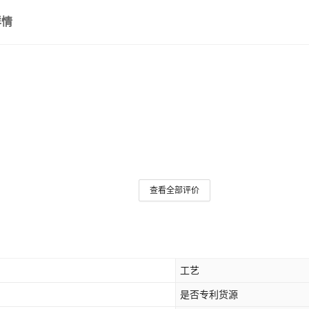
详情
棕色长款加厚
棕色短款加厚
八斩刀
1.4米苗刀
绣春刀二
龙首绣春刀
查看全部评价
工艺
是否专利货源