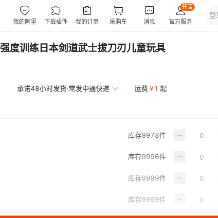
强度训练日本剑道武士拔刀刃儿童玩具
承诺48小时发货·常发中通快递
运费
¥
1
起
库存
9978
件
库存
9996
件
库存
9999
件
库存
9999
件