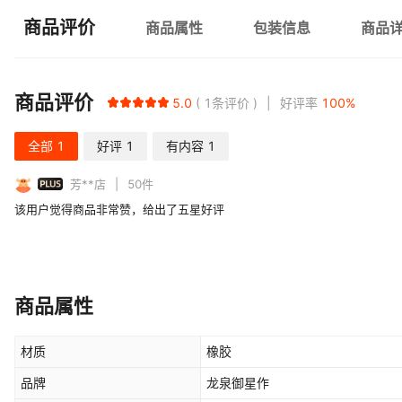
商品评价
商品属性
包装信息
商品
商品评价
5.0
1
条评价
好评率
100
%
全部
1
好评
1
有内容
1
PLUS
芳**店
50
件
该用户觉得商品非常赞，给出了五星好评
商品属性
材质
橡胶
品牌
龙泉御星作