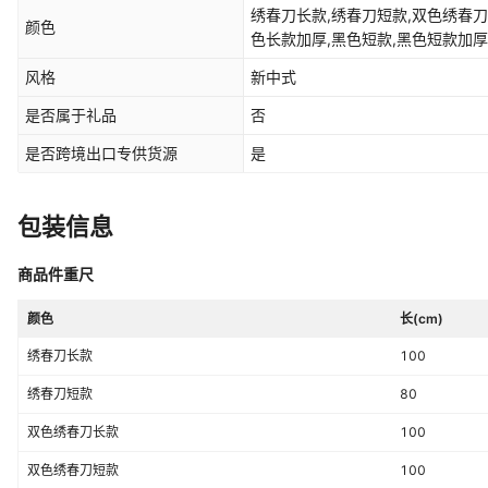
绣春刀长款,绣春刀短款,双色绣春刀
颜色
色长款加厚,黑色短款,黑色短款加厚
式一,款式二,唐横简式,棕色长款加厚
风格
新中式
刀二,龙首绣春刀
是否属于礼品
否
是否跨境出口专供货源
是
包装信息
商品件重尺
颜色
长(cm)
绣春刀长款
100
绣春刀短款
80
双色绣春刀长款
100
双色绣春刀短款
100