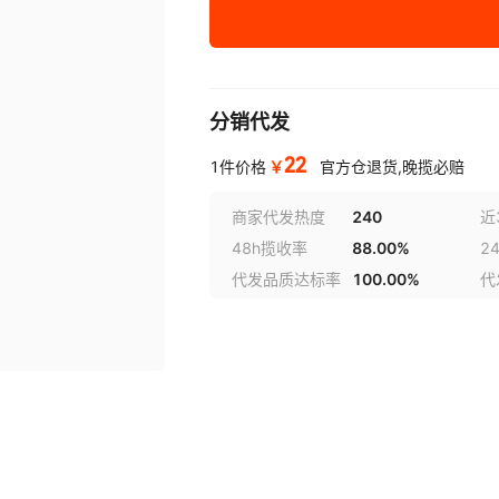
唐横
黑色长款
黑色长款加厚
分销代发
黑色短款
22
￥
1件价格
官方仓退货,晚揽必赔
黑色短款加厚
商家代发热度
240
近
48h揽收率
88.00%
2
黑色汉剑长
代发品质达标率
100.00%
代
黑色汉剑短
黑色秦剑短
款式一
款式二
唐横简式