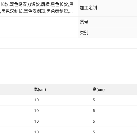
长款,双色绣春刀短款,唐横,黑色长款,黑
加工定制
,黑色汉剑长,黑色汉剑短,黑色秦剑短,款
,棕色短款加厚,八斩刀,1.4米苗刀,绣春
货号
类别
宽(cm)
高(cm)
10
5
10
5
10
5
10
5