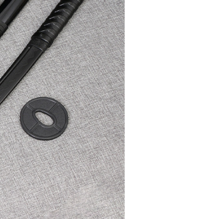
5000
500
7000
500
5000
500
5000
500