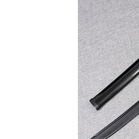
八斩刀
100
1.4米苗刀
140
绣春刀二
100
龙首绣春刀
100