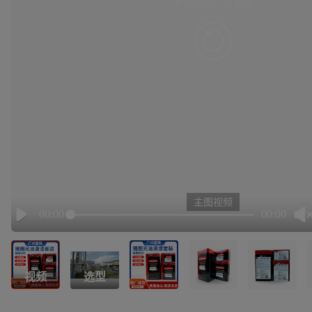
有点小卡，请重试
retry
主图视频
00:00
00:00
Play
视频
选型