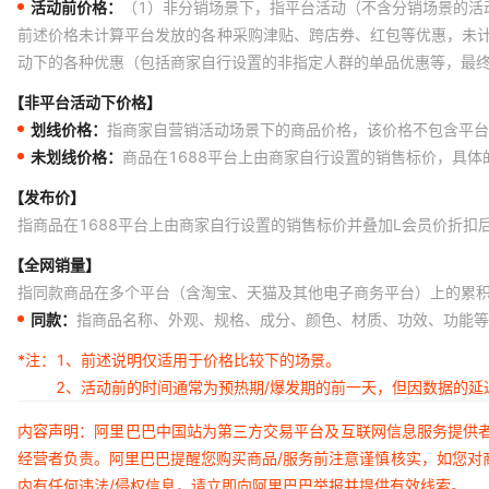
活动前价格：
（1）非分销场景下，指平台活动（不含分销场景的活
前述价格未计算平台发放的各种采购津贴、跨店券、红包等优惠，未
动下的各种优惠（包括商家自行设置的非指定人群的单品优惠等，最
【非平台活动下价格】
划线价格：
指商家自营销活动场景下的商品价格，该价格不包含平台
未划线价格：
商品在1688平台上由商家自行设置的销售标价，具
【发布价】
指商品在1688平台上由商家自行设置的销售标价并叠加L会员价折扣
【全网销量】
指同款商品在多个平台（含淘宝、天猫及其他电子商务平台）上的累
同款：
指商品名称、外观、规格、成分、颜色、材质、功效、功能等
*注：
1、前述说明仅适用于价格比较下的场景。
2、活动前的时间通常为预热期/爆发期的前一天，但因数据的
内容声明：阿里巴巴中国站为第三方交易平台及互联网信息服务提供
经营者负责。阿里巴巴提醒您购买商品/服务前注意谨慎核实，如您对
内有任何违法/侵权信息，请立即向阿里巴巴举报并提供有效线索。