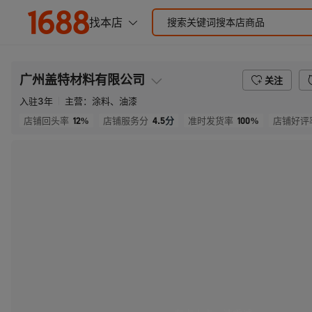
广州盖特材料有限公司
关注
入驻
3
年
主营：
涂料、油漆
12%
4.5
分
100%
店铺回头率
店铺服务分
准时发货率
店铺好评