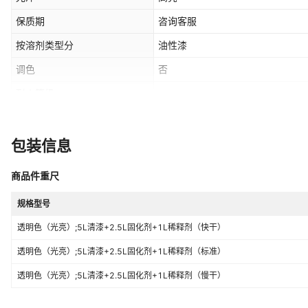
保质期
咨询客服
按溶剂类型分
油性漆
调色
否
耐火等级
-
产品形态
液体油漆
主要成分
-
包装信息
商品件重尺
规格型号
透明色（光亮）;5L清漆+2.5L固化剂+1L稀释剂（快干）
透明色（光亮）;5L清漆+2.5L固化剂+1L稀释剂（标准）
透明色（光亮）;5L清漆+2.5L固化剂+1L稀释剂（慢干）