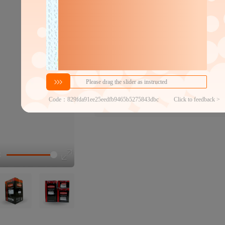
分销代发
325.16
￥
≥2件
官方仓退货
近30天代发数量
100以内
代发品质达标率
100.00%
选型