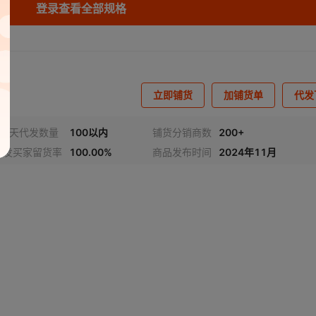
登录查看全部规格
立即铺货
加铺货单
代发
近7天代发数量
100以内
铺货分销商数
200+
代发买家留货率
100.00%
商品发布时间
2024年11月
视频