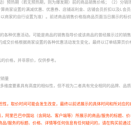
动）预热期（若无预热期，则为爆发期）前的商品销售价格；（2）分销
计算商家设置的满减优惠、优惠券、店铺返利金、店铺会员折扣以及L会
终以商家的自行设置为准）。前述商品销售价格指商品页面当日展示的标
的各种优惠活动。可能是商品的销售指导价或该商品的曾经展示过的销售
体的成交价格根据商家设置的各种优惠活动发生变化，最终以订单结算页价
后的价格，并非原价，仅供参考。
积销量
多维度要素具有高度的相似性，但不视为二者具有完全相同的品牌、品质
延迟性，取价时间可能会发生改变，最终以前述展示的具体时间和所对应的
者，阿里巴巴中国站（含网站、客户端等）所展示的商品/服务的标题、
商品/服务的标题、价格、详情等任何信息有任何疑问的，请在购买前通