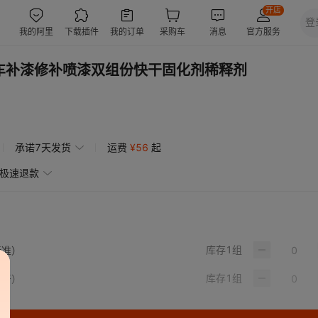
车补漆修补喷漆双组份快干固化剂稀释剂
承诺7天发货
运费
¥
56
起
极速退款
库存
1
组
标准）
库存
1
组
慢干）