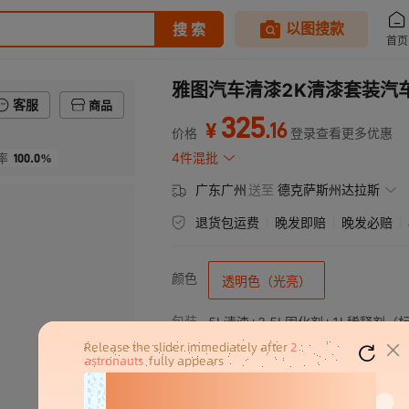
雅图汽车清漆2K清漆套装汽
客服
商品
325
.
16
¥
价格
登录查看更多优惠
100.0%
4件混批
率
广东广州
送至
德克萨斯州达拉斯
退货包运费
晚发即赔
晚发必赔
颜色
透明色（光亮）
包装
5L清漆+2.5L固化剂+1L稀释剂（
规格
5L清漆+2.5L固化剂+1L稀释剂（
展开已售罄商品