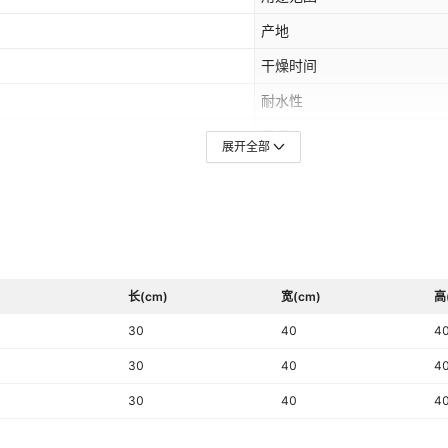
产地
干燥时间
耐水性
型号
展开全部
总固含量≥
长(cm)
宽(cm)
高
30
40
4
30
40
4
30
40
4