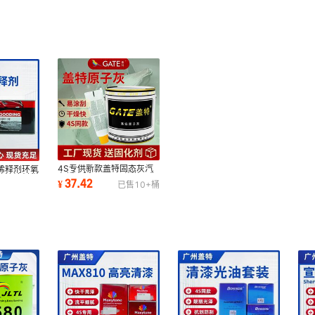
4S专供新款盖特固态灰汽
稀释剂环氧
车钣金腻子3.3kg装送固化
油漆涂料稀
37.42
¥
已售
10+
桶
剂易刮厂家直发