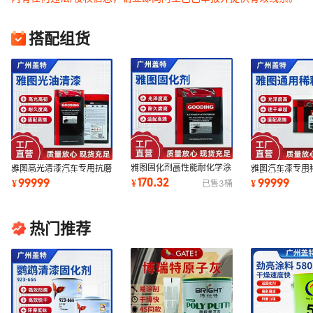
搭配组货
雅图固化剂高性能耐化学涂
雅图高光清漆汽车专用抗磨
雅图汽车漆专用
料专用抗开裂附着力强厂家
油漆家具亮光油快干透明批
树脂稀料快干型
170.32
99999
99999
¥
¥
¥
已售
3
桶
直供现货批发
发水性防刮
释厂家直供
热门推荐