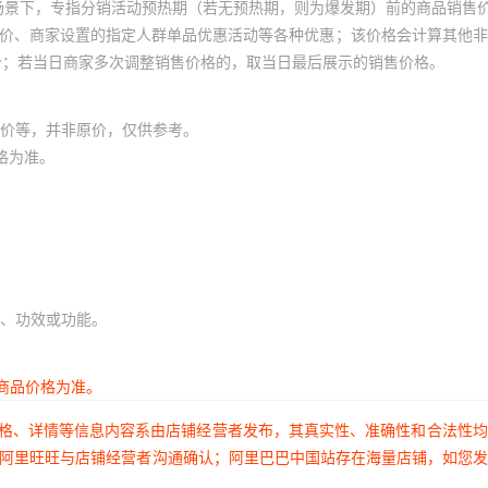
场景下，专指分销活动预热期（若无预热期，则为爆发期）前的商品销售
员价、商家设置的指定人群单品优惠活动等各种优惠；该价格会计算其他
价；若当日商家多次调整销售价格的，取当日最后展示的销售价格。
价等，并非原价，仅供参考。
格为准。
、功效或功能。
商品价格为准。
价格、详情等信息内容系由店铺经营者发布，其真实性、准确性和合法性
过阿里旺旺与店铺经营者沟通确认；阿里巴巴中国站存在海量店铺，如您