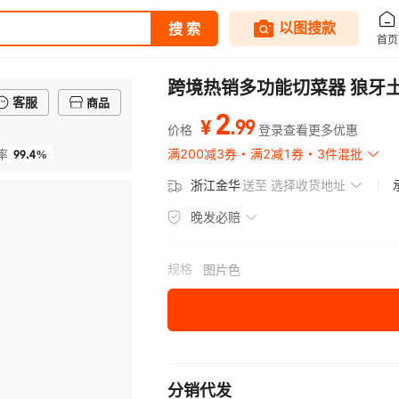
跨境热销多功能切菜器 狼牙土
客服
商品
2
.
99
¥
价格
登录查看更多优惠
99.4%
满200减3券
满2减1券
3件混批
率
浙江金华
送至
选择收货地址
晚发必赔
规格
图片色
分销代发