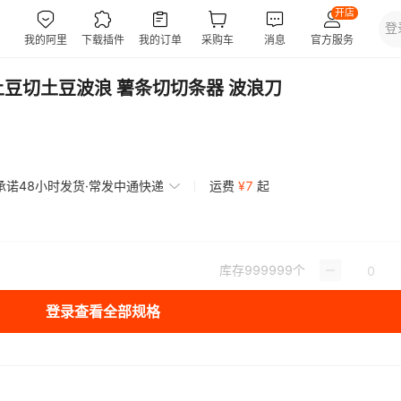
豆切土豆波浪 薯条切切条器 波浪刀
承诺48小时发货·常发中通快递
运费
¥
7
起
库存
999999
个
登录查看全部规格