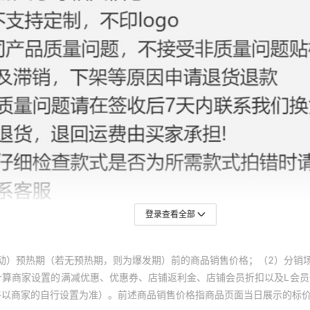
登录查看全部
动）预热期（若无预热期，则为爆发期）前的商品销售价格；（2）分销
计算商家设置的满减优惠、优惠券、店铺返利金、店铺会员折扣以及L会
终以商家的自行设置为准）。前述商品销售价格指商品页面当日展示的标