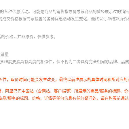
的各种优惠活动。可能是商品的销售指导价或该商品的曾经展示过的销售
体的成交价格根据商家设置的各种优惠活动发生变化，最终以订单结算页价
后的价格，并非原价，仅供参考。
积销量
多维度要素具有高度的相似性，但不视为二者具有完全相同的品牌、品质
延迟性，取价时间可能会发生改变，最终以前述展示的具体时间和所对应的
者，阿里巴巴中国站（含网站、客户端等）所展示的商品/服务的标题、
商品/服务的标题、价格、详情等任何信息有任何疑问的，请在购买前通