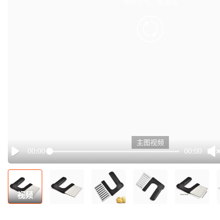
有点小卡，请重试
retry
主图视频
00:00
00:00
Play
视频