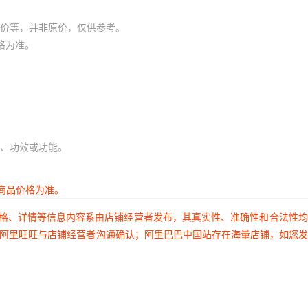
价等，并非原价，仅供参考。
格为准。
、功效或功能。
商品价格为准。
价格、详情等信息内容系由店铺经营者发布，其真实性、准确性和合法性
过阿里旺旺与店铺经营者沟通确认；阿里巴巴中国站存在海量店铺，如您