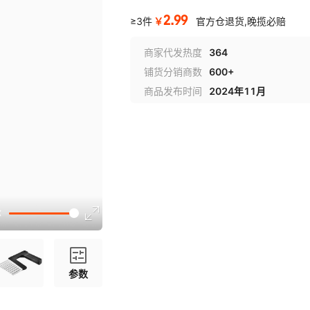
2.99
￥
≥3件
官方仓退货,晚揽必赔
商家代发热度
364
铺货分销商数
600+
商品发布时间
2024年11月
参数