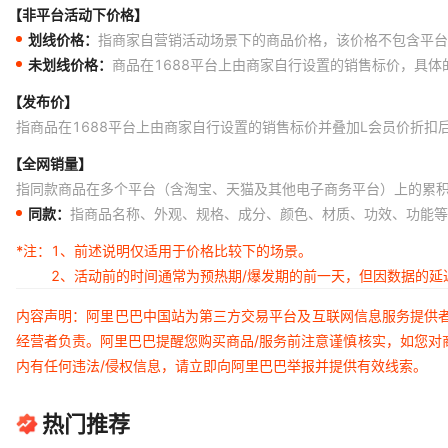
【非平台活动下价格】
划线价格：
指商家自营销活动场景下的商品价格，该价格不包含平台
未划线价格：
商品在1688平台上由商家自行设置的销售标价，具
【发布价】
指商品在1688平台上由商家自行设置的销售标价并叠加L会员价折扣
【全网销量】
指同款商品在多个平台（含淘宝、天猫及其他电子商务平台）上的累
同款：
指商品名称、外观、规格、成分、颜色、材质、功效、功能等
*注：
1、前述说明仅适用于价格比较下的场景。
2、活动前的时间通常为预热期/爆发期的前一天，但因数据的
内容声明：阿里巴巴中国站为第三方交易平台及互联网信息服务提供
经营者负责。阿里巴巴提醒您购买商品/服务前注意谨慎核实，如您对
内有任何违法/侵权信息，请立即向阿里巴巴举报并提供有效线索。
热门推荐