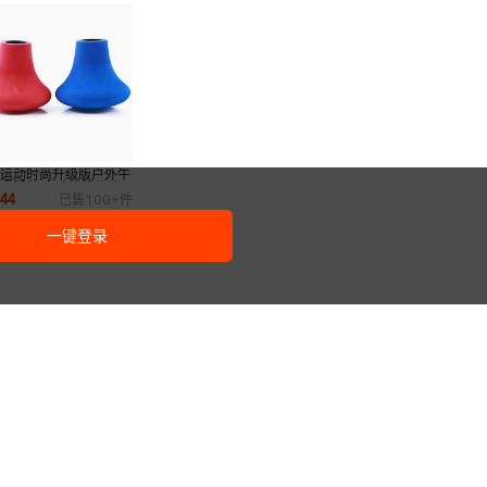
外运动时尚升级版户外牛
术腿包 多功能简约钓
.
44
已售
100+
件
包休闲旅行
一键登录