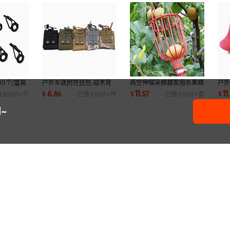
0个/盒装
户外军迷附件挂包 战术背
高空伸缩采摘器家用水果摘
户
路亚竿配件
心molle系统登山装备迷彩
果器便捷方便水果采摘器园
津战
6
11
11
¥
.
86
¥
.
57
¥
售
3000+
个
已售
1000+
件
已售
1000+
套
包 对讲机包
林五金工具
鱼
~