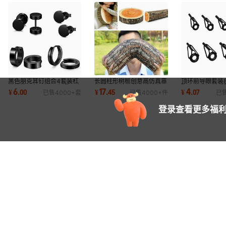
黑色朋克耳钉组合4套装杠
长圆柱形树桩创意高仿真靠
顶环前导眼套装8
铃简约几何耳钉男女通用嘻
垫 家居装饰抱枕靠垫坐垫
陶瓷高碳钢材质
6
17
4
¥
.
00
¥
.
45
¥
.
07
已售
4000+
套
已售
4000+
件
已
哈圆圈耳钉
跨境
登录查看更多福利