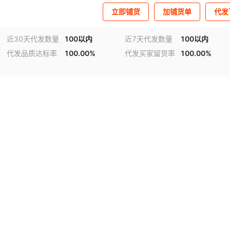
立即铺货
加铺货单
代发
近30天代发数量
100以内
近7天代发数量
100以内
代发品质达标率
100.00%
代发买家留货率
100.00%