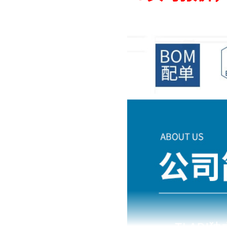
A759EQ475M2AAAE160
5452464
629-21W1640-2TD
MAX20020ATBB/V+T
38.1421
VZT331M1ATR-0607S
XLP736285.714000I
PFS7729H
C323C184K5R5TA
YACT24MH35HB-61490
LPS3015-153MRC
MTSW-111-07-G-S-210
435-10-268-00-160000