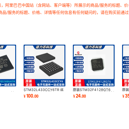
者，阿里巴巴中国站（含网站、客户端等）所展示的商品/服务的标题、
TSS21NGRA04
NM18100
128
160
1
商品/服务的标题、价格、详情等任何信息有任何疑问的，请在购买前通
128
160
1
TW-04-06-T-D-388-
RCV-001
SM-A
128
160
1
SiT9001A
128
160
1
SG73P1JTTD7500F
33E4-25.
128
160
1
YK6041203000G
345-042-5
128
160
1
128
160
1
V4D12X0B-A9B00-
357-011-5
000-XHB2
128
160
1
STM32L433CCY6TR 丝
原装STM32F412RGT6
原
128
160
1
U6TR 封
印:L433CCY 封装
封装LQFP-64 32位微控制
ST
T3001NLT
SI3454
100
24
3
¥
.
00
¥
.
00
¥
ARM微控制
WLCSP-49 ARM微控制器
器集成电路
LQ
芯片IC
制器
128
160
1
128
160
1
AML45RKF2GG
RP122K12
128
160
1