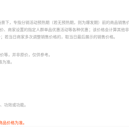
2
245760
49
C1210X223J8JACTU
DSC1201DI3-50M00000
-G-D-
HW7D-
10mA
¥
8
4839
357-084-522-2
50
L21F1010Q3W-GR
2
245760
49
F
SA105A102GAR
VS211491
场景下，专指分销活动预热期（若无预热期，则为爆发期）前的商品销售
2
245760
49
员价、商家设置的指定人群单品优惠活动等各种优惠；该价格会计算其他
6699
70V3379S4BC8
10mA
¥
8
4839
DTS21Y19-11D
417
WP6-76509-EL
NAS1829C4G44
价；若当日商家多次调整销售价格的，取当日最后展示的销售价格。
2
245760
49
62GB57A1422PN2
57-CBSA-
20M1H0606-TR0
RP300N29BA3-TR-FE
0000
10mA
¥
8
4839
2
245760
49
19
0.75X3.75X0.5
价等，并非原价，仅供参考。
MLSG541M150EA1A
MKX2AW12702C00KB00
2
245760
49
格为准。
50.0-A-
337-040-544-812
10mA
¥
8
4839
D3899924FJ20P
V
2
245760
49
-12-S-D-375-135
WK73R2ATTD5363F
2
245760
49
V140LT10CP
PR2H3U
APC0402RD-13K7FT10
8C16
416F380X2ITR
10mA
¥
8
4839
76530-1032
2
245760
49
FA-20H
2
245760
49
-111
MS3101A22-14SZ
10mA
¥
8
4839
12.0000MD30Z-
、功效或功能。
2
245760
49
AD0624MB-
ZPF0000000002
44-403
10mA
¥
8
4839
2
245760
49
D70GL(T)
324
商品价格为准。
2
245760
49