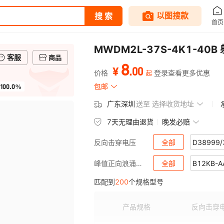
MWDM2L-37S-4K1-40
客服
商品
8
.
00
¥
价格
登录查看更多优惠
起
100.0%
包邮
广东深圳
送至
选择收货地址
7天无理由退货
晚发必赔
全部
D38999/
反向击穿电压
EDMGIMX8MLQ16R6
全部
B12KB-A
峰值正向浪涌电流
匹配到
200
个规格型号
C4532C0G2E333K2
YK6060633000G
2041145-3
19251-0021
TS06
121
产品规格
反向击穿