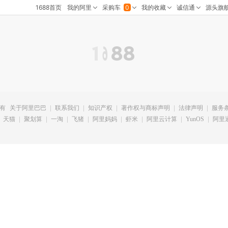
所有
关于阿里巴巴
联系我们
知识产权
著作权与商标声明
法律声明
服务
天猫
聚划算
一淘
飞猪
阿里妈妈
虾米
阿里云计算
YunOS
阿里