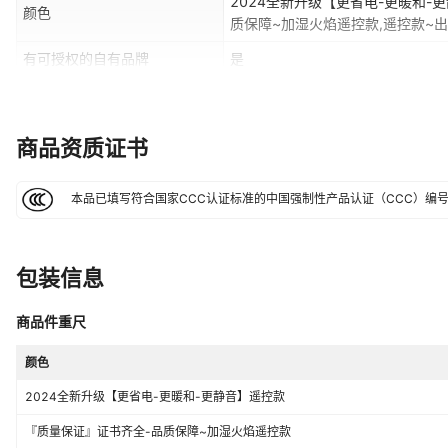
2024全新升级【更省电-更暖和-
颜色
质保障~加湿火焰遥控款,遥控款~出
口 欧美英规
有可授权的自有品牌
是
是否专利货源
否
外壳工艺
喷涂（UV漆，橡胶漆，金属漆，钢
商品资质证书
电源线长
150CM
尺寸
195x190x360mm
本品已填写符合国家CCC认证标准的中国强制性产品认证（CCC）编
保修期
36
电暖器最大功率
1500W
包装信息
型号
HQ27-270
商品件重尺
颜色
2024全新升级【更省电-更暖和-更静音】遥控款
『质量保证』证书齐全-品质保障~加湿火焰遥控款