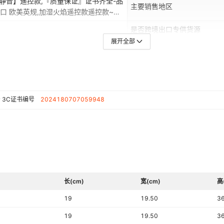
更静音】遥控款,『质量保证』证书齐全-品
主要销售地区
口 欧美英规,加湿火焰遥控款遥控款~出
是否跨境出口专供货源
展开全部
认证类型
琴烤漆，珠光粉）
噪音
净重(含底座)
电源方式
号
3C证书编号
2024180707059948
生产企业
风速档位
长(cm)
宽(cm)
高
19
19.50
3
19
19.50
3