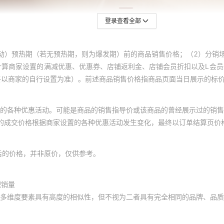
登录查看全部
动）预热期（若无预热期，则为爆发期）前的商品销售价格；（2）分销
计算商家设置的满减优惠、优惠券、店铺返利金、店铺会员折扣以及L会
终以商家的自行设置为准）。前述商品销售价格指商品页面当日展示的标
的各种优惠活动。可能是商品的销售指导价或该商品的曾经展示过的销售
体的成交价格根据商家设置的各种优惠活动发生变化，最终以订单结算页价
后的价格，并非原价，仅供参考。
积销量
多维度要素具有高度的相似性，但不视为二者具有完全相同的品牌、品质