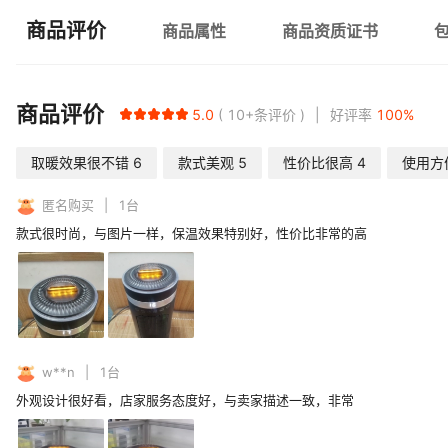
商品评价
商品属性
商品资质证书
商品评价
5.0
10+
条评价
好评率
100
%
取暖效果很不错
6
款式美观
5
性价比很高
4
使用方
匿名购买
1
台
款式很时尚，与图片一样，保温效果特别好，性价比非常的高
w**n
1
台
外观设计很好看，店家服务态度好，与卖家描述一致，非常