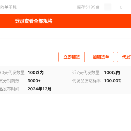
库存
5199
台
 欧美英规
登录查看全部规格
立即铺货
加铺货单
代发
30天代发数量
100以内
近7天代发数量
100以内
货分销商数
3000+
代发品质达标率
100.00%
视频
品发布时间
2024年12月