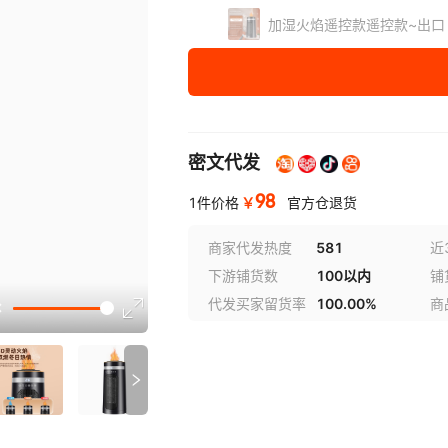
加湿火焰遥控款遥控款~出口
密文代发
98
￥
1件价格
官方仓退货
商家代发热度
581
近
下游铺货数
100以内
铺
讲解
代发买家留货率
100.00%
商
参数