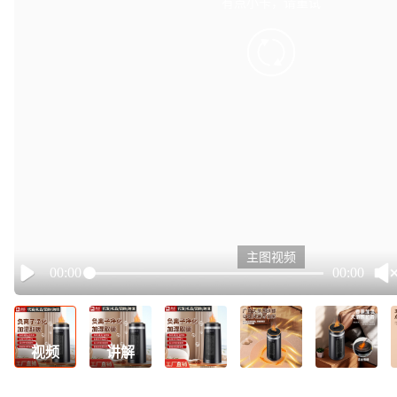
有点小卡，请重试
retry
主图视频
00:00
00:00
Play
视频
讲解