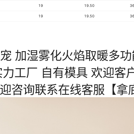
19
19.50
3
19
19.50
3