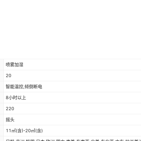
喷雾加湿
20
智能温控,倾倒断电
8小时以上
220
摇头
11㎡(含)-20㎡(含)