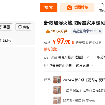
新款加湿火焰取暖器家用暖风
客服
商品
10+人好评
商品复购率33.33%
97
92.7%
.
90
率
¥
价格
登录查看更多优惠
起
限时促销
送至
德克萨斯州达拉斯
承诺
7天无理由退货
晚发必赔
颜色
2024全新升级【更省电-更
『质量保证』证书齐全-品质
遥控款~出口 欧美英规