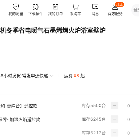
机冬季省电暖气石墨烯烤火炉浴室壁炉
48小时发货·常发申通快递
运费
¥
8
起
库存
5500
台
暖和-更静音】遥控款
库存
6245
台
保障~加湿火焰遥控款
库存
5212
台