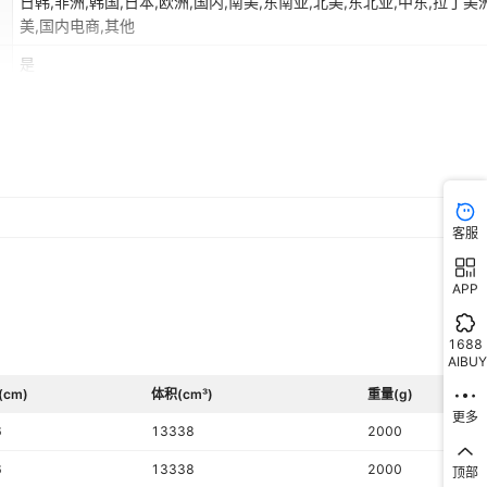
日韩,非洲,韩国,日本,欧洲,国内,南美,东南亚,北美,东北亚,中东,拉丁美
美,国内电商,其他
是
ce,fda,UL,ETL,FCC,ROHS,CQC
36-45dB(含)
2
交流电
客服
HQ
APP
3档
1688
AIBUY
(cm)
体积(cm³)
重量(g)
更多
6
13338
2000
6
13338
2000
顶部