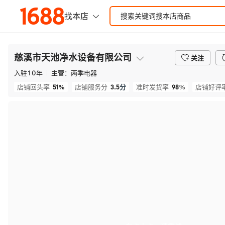
慈溪市天池净水设备有限公司
关注
入驻
10
年
主营：
两季电器
51%
3.5
分
98%
店铺回头率
店铺服务分
准时发货率
店铺好评