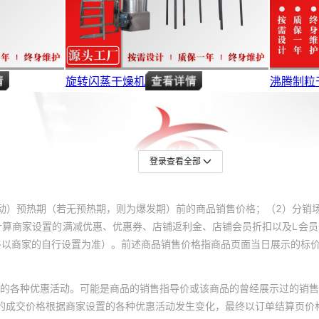
登录查看全部
动）预热期（若无预热期，则为爆发期）前的商品销售价格；（2）分销
计算商家设置的满减优惠、优惠券、店铺返利金、店铺会员折扣以及L会
终以商家的自行设置为准）。前述商品销售价格指商品页面当日展示的标
的各种优惠活动。可能是商品的销售指导价或该商品的曾经展示过的销售
体的成交价格根据商家设置的各种优惠活动发生变化，最终以订单结算页价