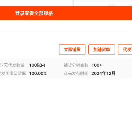
µm
15kW
220V
10-100KG/H
¥
36000
30
登录查看全部规格
µm
22kW
220V
10-100KG/H
¥
39000
30
立即铺货
加铺货单
代发
近7天代发数量
100以内
铺货分销商数
100+
代发买家留货率
100.00%
商品发布时间
2024年12月
视频