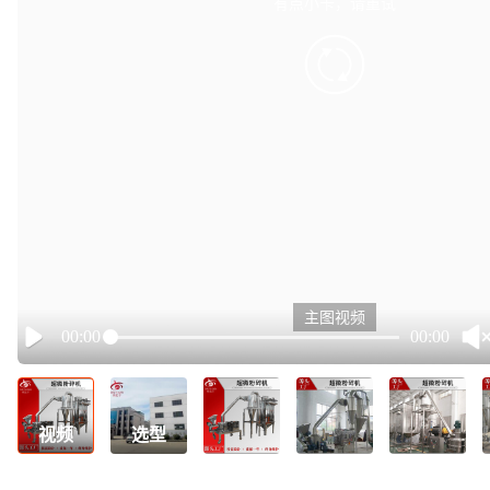
有点小卡，请重试
retry
主图视频
00:00
00:00
Play
视频
选型