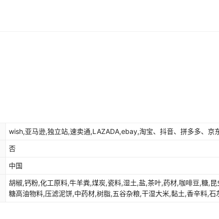
wish,亚马逊,独立站,速卖通,LAZADA,ebay,淘宝、抖音、拼多多、京
否
中国
胡椒,钙粉,化工原料,牛羊粪,煤炭,瓷料,湿土,盐,茶叶,药材,咖啡豆,糖,昆
糖高油物料,压滤泥饼,中药材,树脂,五谷杂粮,干湿大米,黏土,香辛料,石
颜料,香料,大豆,干辣椒,小麦,陶瓷原料