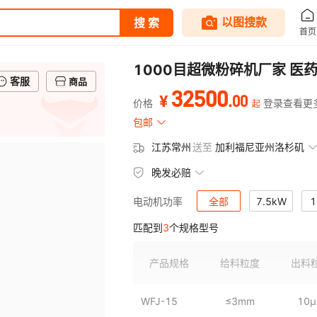
1000目超微粉碎机厂家 医
客服
商品
32500
.
00
¥
价格
登录查看更
起
包邮
江苏常州
送至
加利福尼亚州洛杉矶
晚发必赔
全部
7.5kW
1
电动机功率
匹配到
3
个规格型号
产品规格
给料粒度
出料
WFJ-15
≤3mm
10