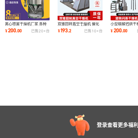
离心喷雾干燥机厂家 各种
双锥回转真空干燥机 催化
小型碳酸钙烘干
偶氮染料中间体烘干机 低
剂粉体干燥机 磷酸铁锂不
转闪蒸干燥机厂
200
193
200
¥
.
00
¥
.
2
¥
.
00
已售
20+
台
已售
10+
台
温喷雾干燥机
锈钢双锥干燥机
维闪蒸式干燥机
登录查看更多福利