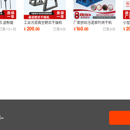
机 淀粉旋
工业污泥真空耙式干燥机
厂家供应污泥桨叶烘干机
小型
家 膳食纤
热敏性物料烘干机 蒸汽加
复合肥干燥设备 高岭土空
业发
200
160
2
¥
.
00
¥
.
00
¥
已售
10+
台
已售
9
台
已售
9
台
热耙式干燥机
心桨叶干燥机
旋
~