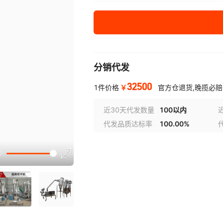
WFJ-18
≤3mm
10
WFJ-36
≤3mm
10
分销代发
32500
￥
1件价格
官方仓退货,晚揽必赔
近30天代发数量
100以内
代发品质达标率
100.00%
选型