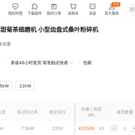
药甜菊茶细磨机 小型齿盘式桑叶粉碎机
多优惠
承诺48小时发货·常发韵达快递
包邮
5kW
22kW
价格 | 库存
粒度
电动机功率
额定电压
处理量
进货数量
(件)
µm
7.5kW
220V
10-100KG/H
¥
32500
30