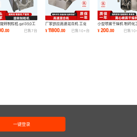
旋转制粒机 gzl350工
厂家供应高速混合机 工业
小型喷雾干燥机 制药化
酵液制粒设备 不锈钢
级小型搅拌机 实验室立式
粉体高速烘干机 食品果
00
11800
200
.
00
¥
.
00
¥
.
00
已售
7
台
已售
10+
台
已售
10
转式造粒机
高速混合机
离心喷雾干燥机
一键登录