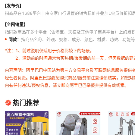
【发布价】
指商品在1688平台上由商家自行设置的销售标价并叠加L会员价折扣
【全网销量】
指同款商品在多个平台（含淘宝、天猫及其他电子商务平台）上的累
同款：
指商品名称、外观、规格、成分、颜色、材质、功效、功能等
*注：
1、前述说明仅适用于价格比较下的场景。
2、活动前的时间通常为预热期/爆发期的前一天，但因数据的
内容声明：阿里巴巴中国站为第三方交易平台及互联网信息服务提供
经营者负责。阿里巴巴提醒您购买商品/服务前注意谨慎核实，如您对
内有任何违法/侵权信息，请立即向阿里巴巴举报并提供有效线索。
热门推荐