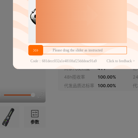
分销代发
6.5
￥
1件价格
官方仓退货
商家代发热度
411
近
48h揽收率
100.00%
2
代发品质达标率
100.00%
代
参数