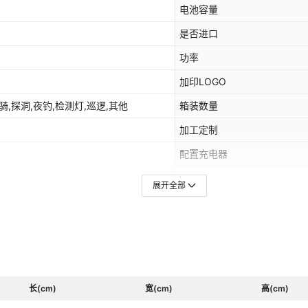
电池容量
是否进口
功率
加印LOGO
骑,探洞,夜钓,检测灯,巡逻,其他
箱装数量
加工定制
配置充电器
颜色
展开全部
主要销售地区
是否跨境出口专供货源
箱规
长(cm)
宽(cm)
是否防水
高(cm)