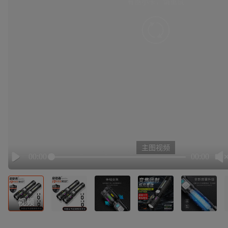
有点小卡，请重试
retry
主图视频
00:00
00:00
Play
视频