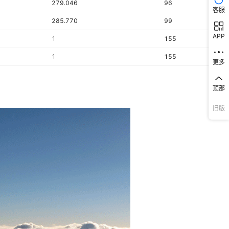
279.046
96
客服
285.770
99
APP
1
155
1
155
更多
顶部
旧版