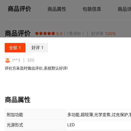
商品评价
商品属性
包装信息
商品
商品评价
5.0
1
条评价
好评率
100
%
全部
1
好评
1
t**3
320
评价方未及时做出评价,系统默认好评!
商品属性
附加功能
多功能,超轻薄,光学变焦,过充保护
光源形式
LED