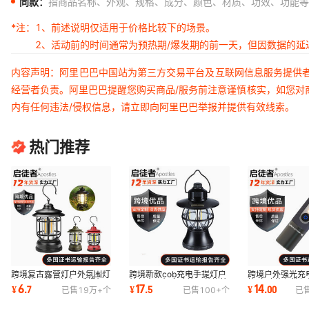
同款：
指商品名称、外观、规格、成分、颜色、材质、功效、功能等
*注：
1、前述说明仅适用于价格比较下的场景。
2、活动前的时间通常为预热期/爆发期的前一天，但因数据的
内容声明：阿里巴巴中国站为第三方交易平台及互联网信息服务提供
经营者负责。阿里巴巴提醒您购买商品/服务前注意谨慎核实，如您对
内有任何违法/侵权信息，请立即向阿里巴巴举报并提供有效线索。
热门推荐
跨境复古露营灯户外氛围灯
跨境新款cob充电手提灯户
跨境户外强光充电
多功能野营帐篷灯 手提灯
外复古马灯多功能野营帐篷
筒 多功能便携
6
17
14
¥
.
7
¥
.
5
¥
.
00
已售
19万+
个
已售
100+
个
已
家用应急马灯
灯家用露营灯
灯照明手电批发