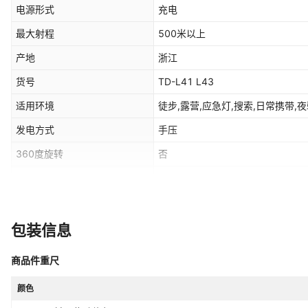
电源形式
充电
最大射程
500米以上
产地
浙江
货号
TD-L41 L43
适用环境
徒步,露营,应急灯,搜索,日常携带,夜
发电方式
手压
360度旋转
否
是否专利货源
否
主要下游平台
ebay,亚马逊,wish,速卖通
包装信息
有可授权的自有品牌
是
商品件重尺
续航时间
3-6小时
亮度
颜色
350流明及以上