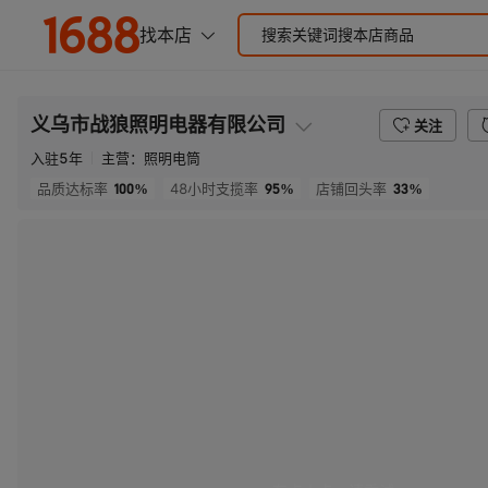
义乌市战狼照明电器有限公司
关注
入驻
5
年
主营：
照明电筒
100%
95%
33%
品质达标率
48小时支揽率
店铺回头率