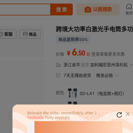
跨境大功率白激光手电筒多功
客服
商品
商品复购率50%
6
.
50
¥
价格
登录查看更多优惠
起
浙江金华
送至
加利福尼亚州洛杉矶
7天无理由退货
晚发必赔
颜色
SD-L41（电显款+侧灯）
SD-L43（数显款+侧灯）
电显款P50手电
数显款P50手电