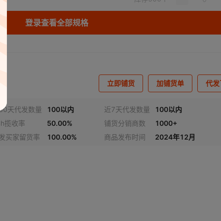
登录查看全部规格
立即铺货
加铺货单
代发
30天代发数量
100以内
近7天代发数量
100以内
4h揽收率
50.00%
铺货分销商数
1000+
发买家留货率
100.00%
商品发布时间
2024年12月