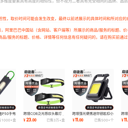
多维度要素具有高度的相似性，但不视为二者具有完全相同的品牌、品质
延迟性，取价时间可能会发生改变，最终以前述展示的具体时间和所对应的
者，阿里巴巴中国站（含网站、客户端等）所展示的商品/服务的标题、
商品/服务的标题、价格、详情等任何信息有任何疑问的，请在购买前通
P50手电
跨境COB泛光感应头戴灯
跨境强光便携迷你钥匙扣小
跨境
钥匙扣灯侧
户外骑行灯USB充电夜跑步
手电筒USB充电工作灯多功
灯 
23
11
11
¥
.
00
¥
.
00
¥
售
1000+
盒
已售
3万+
盒
已售
500+
个
灯LED强光头灯
能汽修灯代发
防