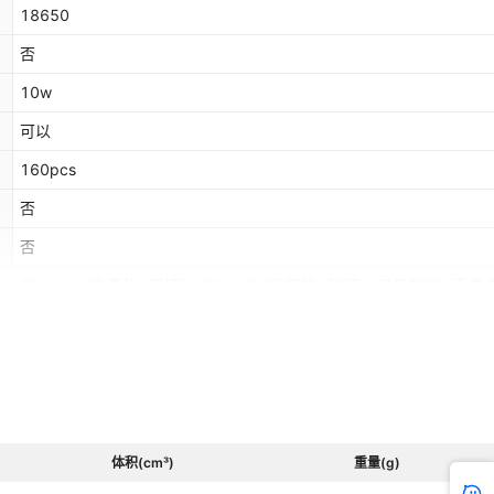
18650
否
10w
可以
160pcs
否
否
SD-L41（电显款+侧灯）,SD-L43（数显款+侧灯）,电显款P50手电
款P50手电
欧洲,南美,东南亚,北美
是
47.5*35.5*38cm
是
体积(cm³)
重量(g)