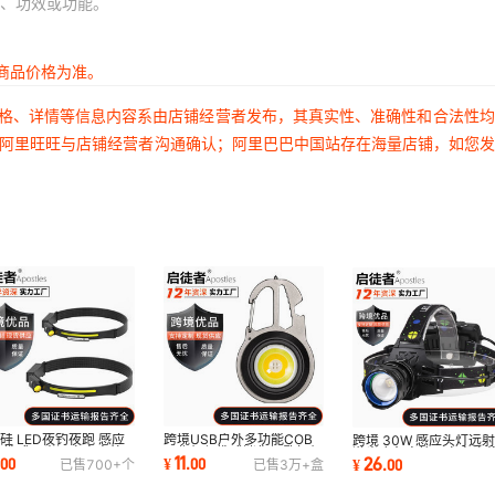
、功效或功能。
商品价格为准。
价格、详情等信息内容系由店铺经营者发布，其真实性、准确性和合法性
过阿里旺旺与店铺经营者沟通确认；阿里巴巴中国站存在海量店铺，如您
硅 LED夜钓夜跑 感应
跨境USB户外多功能COB
跨境 30W 感应头灯远
便携式双光源充电户外
工作灯便携式迷你钥匙扣灯
激光应急夜钓可充电头
11
26
.
00
¥
.
00
¥
.
00
已售
700+
个
已售
3万+
盒
水强光头戴灯
应急手电筒露营灯
户外强光头灯