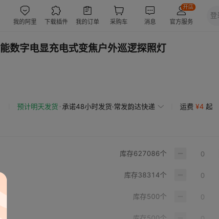
能数字电显充电式变焦户外巡逻探照灯
预计明天发货
承诺48小时发货·常发韵达快递
运费
¥
4
起
库存
627086
个
库存
38314
个
库存
500
个
库存
500
个