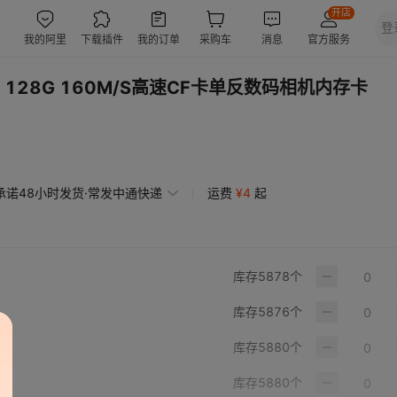
4G 128G 160M/S高速CF卡单反数码相机内存卡
承诺48小时发货·常发中通快递
运费
¥
4
起
库存
5878
个
库存
5876
个
库存
5880
个
库存
5880
个