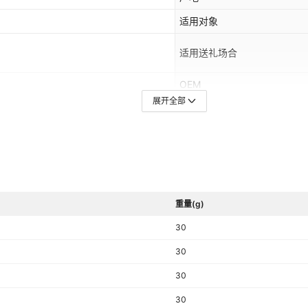
适用对象
适用送礼场合
OEM
展开全部
加工方式
是否支持一件代发
容量
AZADA
主要销售地区
重量(g)
系列
30
入网方式
30
30
30