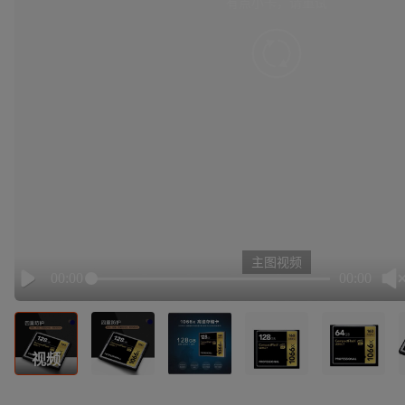
有点小卡，请重试
retry
主图视频
00:00
00:00
Play
视频