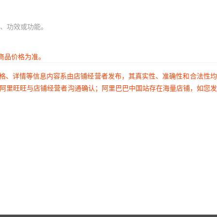
、功效或功能。
商品价格为准。
价格、详情等信息内容系由店铺经营者发布，其真实性、准确性和合法性
过阿里旺旺与店铺经营者沟通确认；阿里巴巴中国站存在海量店铺，如您