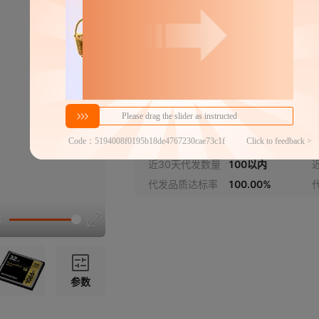
16GB
32GB
64GB
分销代发
128GB
41
256GB
￥
1件价格
官方仓退货,晚揽必赔
近30天代发数量
100以内
代发品质达标率
100.00%
参数