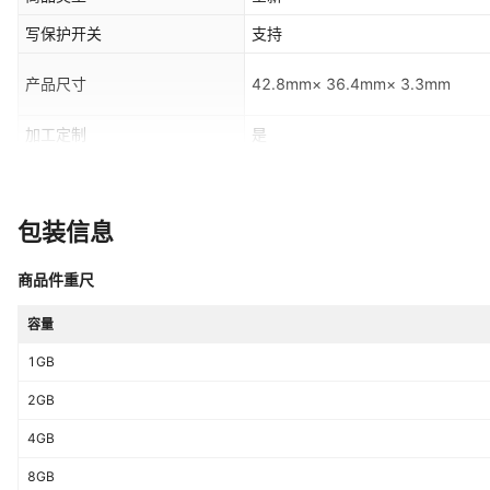
写保护开关
支持
产品尺寸
42.8mm× 36.4mm× 3.3mm
加工定制
是
加印LOGO
可以
最快出货时间
1-3天
包装信息
售后服务
一年保修
商品件重尺
主要下游平台
ebay,亚马逊,wish,速卖通,独立站,L
是否跨境出口专供货源
容量
是
1GB
是否专利货源
否
2GB
4GB
8GB