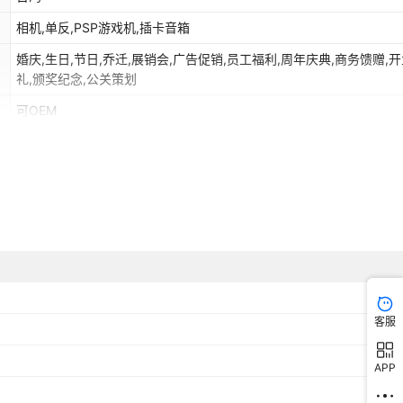
相机,单反,PSP游戏机,插卡音箱
婚庆,生日,节日,乔迁,展销会,广告促销,员工福利,周年庆典,商务馈赠,
礼,颁奖纪念,公关策划
可OEM
来图定制
支持
1GB,2GB,4GB,8GB,16GB,32GB,64GB,128GB,256GB
非洲,欧洲,南美,东南亚,北美,东北亚,中东
CF
相机
客服
APP