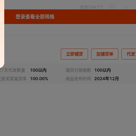
库存
5847
个
登录查看全部规格
库存
5735
个
库存
5707
个
库存
5751
个
立即铺货
加铺货单
代发
库存
5774
个
近7天代发数量
100以内
铺货分销商数
100以内
代发买家留货率
100.00%
商品发布时间
2024年12月