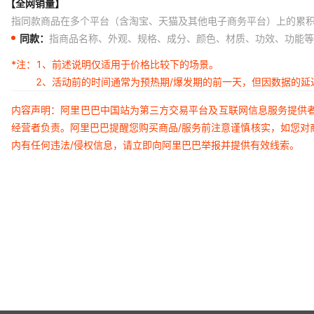
【全网销量】
指同款商品在多个平台（含淘宝、天猫及其他电子商务平台）上的累
同款：
指商品名称、外观、规格、成分、颜色、材质、功效、功能等
*注：
1、前述说明仅适用于价格比较下的场景。
2、活动前的时间通常为预热期/爆发期的前一天，但因数据的
内容声明：阿里巴巴中国站为第三方交易平台及互联网信息服务提供
经营者负责。阿里巴巴提醒您购买商品/服务前注意谨慎核实，如您对
内有任何违法/侵权信息，请立即向阿里巴巴举报并提供有效线索。