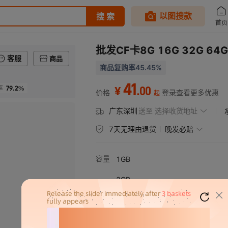
批发CF卡8G 16G 32G 6
客服
商品
商品复购率45.45%
41
79.2%
.
00
率
¥
价格
登录查看更多优惠
起
广东深圳
送至
选择收货地址
7天无理由退货
晚发必赔
容量
1GB
2GB
4GB
8GB