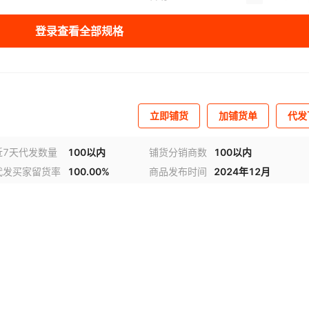
库存
9686998
个
登录查看全部规格
立即铺货
加铺货单
代发
近7天代发数量
100以内
铺货分销商数
100以内
代发买家留货率
100.00%
商品发布时间
2024年12月
视频