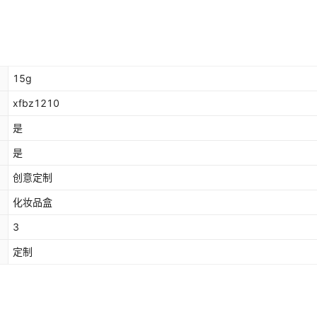
15g
xfbz1210
是
是
创意定制
化妆品盒
3
定制