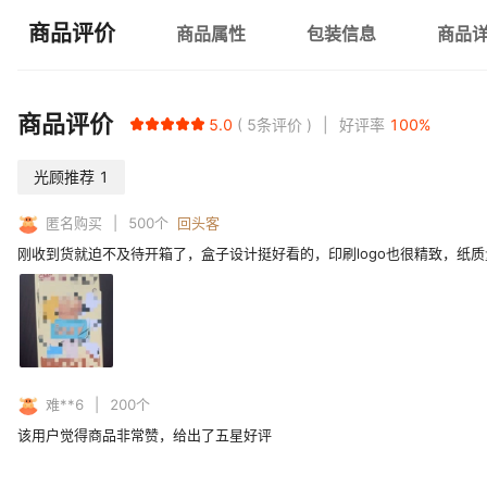
商品评价
商品属性
包装信息
商品
商品评价
5.0
5
条评价
好评率
100
%
光顾推荐
1
匿名购买
500
个
回头客
刚收到货就迫不及待开箱了，盒子设计挺好看的，印刷logo也很精致，纸
难**6
200
个
该用户觉得商品非常赞，给出了五星好评