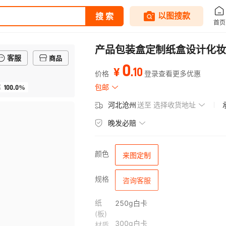
产品包装盒定制纸盒设计化妆
客服
商品
0
.
10
¥
价格
登录查看更多优惠
100.0%
包邮
率
河北沧州
送至
选择收货地址
晚发必赔
颜色
来图定制
规格
咨询客服
纸
250g白卡
(板)
300g白卡
材质