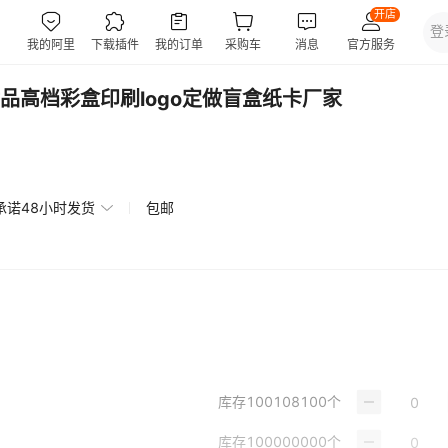
品高档彩盒印刷logo定做盲盒纸卡厂家
承诺48小时发货
包邮
库存
100108100
个
库存
100000000
个