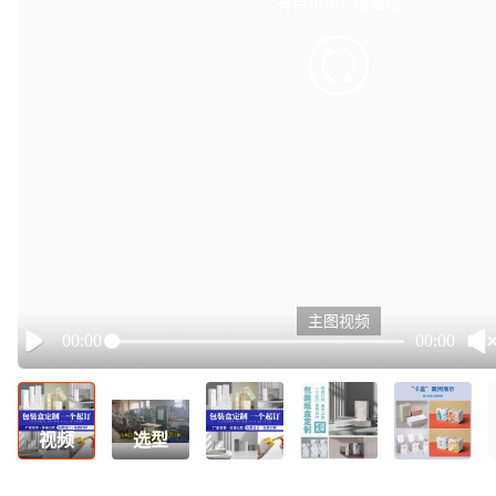
有点小卡，请重试
retry
主图视频
00:00
00:00
Play
视频
选型