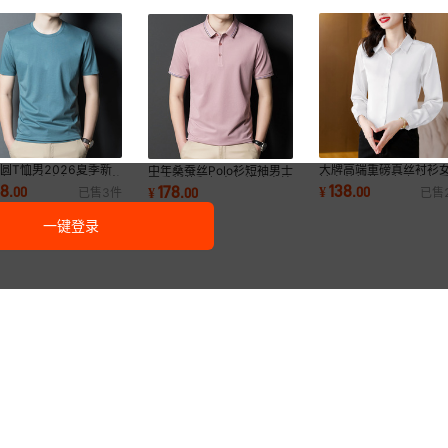
圆T恤男2026夏季新
大牌高端重磅真丝衬衫
中年桑蚕丝Polo衫短袖男士
纯色百搭青中年上衣时尚
袖春秋新款纯色上衣气
夏季新款翻领商务体恤高档
58
138
178
.
00
¥
.
00
¥
.
00
已售
3
件
已售
流免烫体恤衫
业桑蚕丝衬衣
男装上衣代发
一键登录