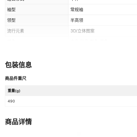
袖型
常规袖
领型
半高领
流行元素
3D/立体图案
颜色
白色,粉色,灰色,黑色
风格类型
气质通勤
主面料成分含量
95%及以上
包装信息
门襟
套头
商品件重尺
是否跨境货源
是
重量(g)
主要下游销售地区2
中东
490
商品详情