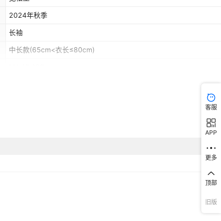
2024年秋季
长袖
中长款(65cm<衣长≤80cm)
M,L,XL,XXL
套头
30%以下
客服
气质优雅
APP
欧美
更多
顶部
旧版