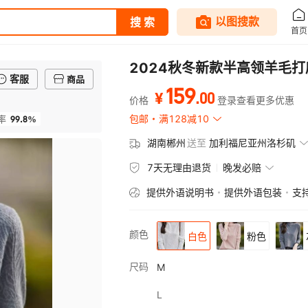
2024秋冬新款半高领羊毛
客服
商品
159
.
00
¥
价格
登录查看更多优惠
99.8%
包邮
满128减10
率
湖南郴州
送至
加利福尼亚州洛杉矶
7天无理由退货
晚发必赔
提供外语说明书
提供外语包装
支
颜色
白色
粉色
尺码
M
L