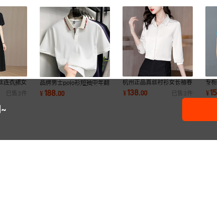
丝连衣裙女
杭州正品真丝衬衫女长袖春
专柜
品牌男士polo衫短袖中年翻
显瘦优雅中
新款百搭纯色高档职业装显
款
领纯色爸爸装t恤夏季宽松
138
1
188
¥
.
00
¥
¥
.
00
已售
3
件
已售
3
件
瘦桑蚕丝衬衣
潮
休闲半袖体恤
~