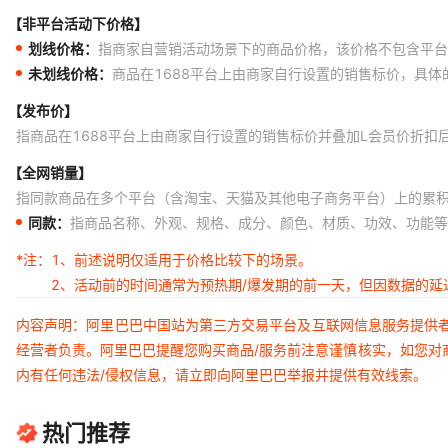
【非平台活动下价格】
划线价格：
指商家自营销活动场景下的商品价格，该价格不包含平台
未划线价格：
商品在1688平台上由商家自行设置的销售标价，具
【发布价】
指商品在1688平台上由商家自行设置的销售标价并叠加L会员价折扣
【全网销量】
指同款商品在多个平台（含淘宝、天猫及其他电子商务平台）上的累
同款：
指商品名称、外观、规格、成分、颜色、材质、功效、功能等
*注：
1、前述说明仅适用于价格比较下的场景。
2、活动前的时间通常为预热期/爆发期的前一天，但因数据的
内容声明：阿里巴巴中国站为第三方交易平台及互联网信息服务提供
经营者负责。阿里巴巴提醒您购买商品/服务前注意谨慎核实，如您对
内有任何违法/侵权信息，请立即向阿里巴巴举报并提供有效线索。
热门推荐