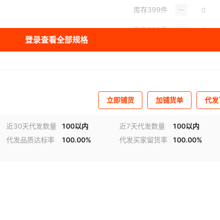
库存
399
件
库存
399
件
登录查看全部规格
立即铺货
加铺货单
代发
近30天代发数量
100以内
近7天代发数量
100以内
代发品质达标率
100.00%
代发买家留货率
100.00%