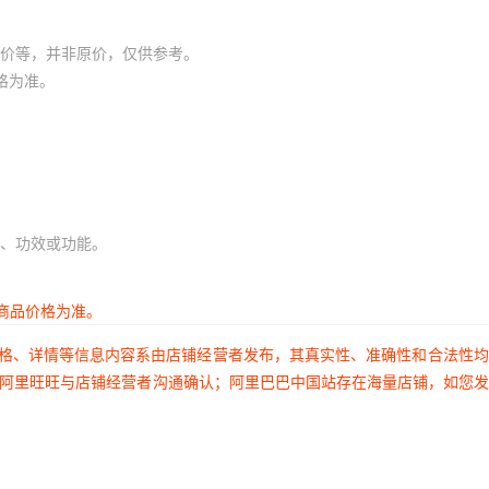
价等，并非原价，仅供参考。
格为准。
、功效或功能。
商品价格为准。
价格、详情等信息内容系由店铺经营者发布，其真实性、准确性和合法性
过阿里旺旺与店铺经营者沟通确认；阿里巴巴中国站存在海量店铺，如您