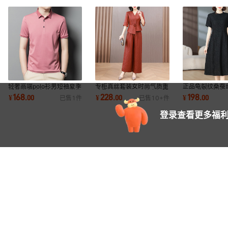
轻奢高端polo衫男短袖夏季
专柜真丝套装女时尚气质重
正品龟裂纹桑蚕
新款商务纯色体恤中年宽松
磅桑蚕丝香云纱两件套阔腿
2026新款高端
168
228
198
¥
.
00
¥
.
00
¥
.
00
已售
1
件
已售
10+
件
大码免烫T恤
裤大码妈妈装
老年妈妈旗袍裙
登录查看更多福利