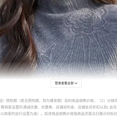
登录查看全部
动）预热期（若无预热期，则为爆发期）前的商品销售价格；（2）分销
计算商家设置的满减优惠、优惠券、店铺返利金、店铺会员折扣以及L会
终以商家的自行设置为准）。前述商品销售价格指商品页面当日展示的标