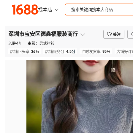
深圳市宝安区德鑫福服装商行
关注
入驻
4
年
主营：
男式衬衫
36%
4.5
分
95%
店铺回头率
店铺服务分
准时发货率
店铺好评