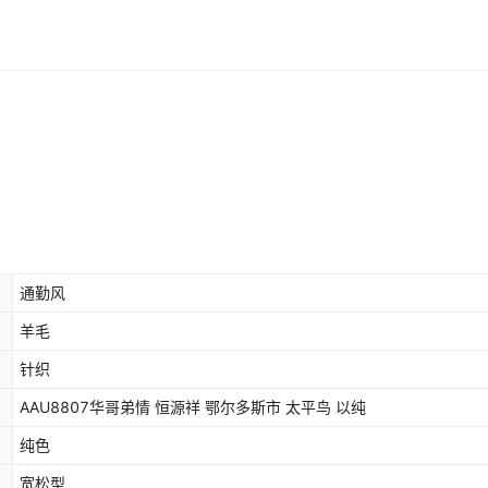
通勤风
羊毛
针织
AAU8807华哥弟情 恒源祥 鄂尔多斯市 太平鸟 以纯
纯色
宽松型