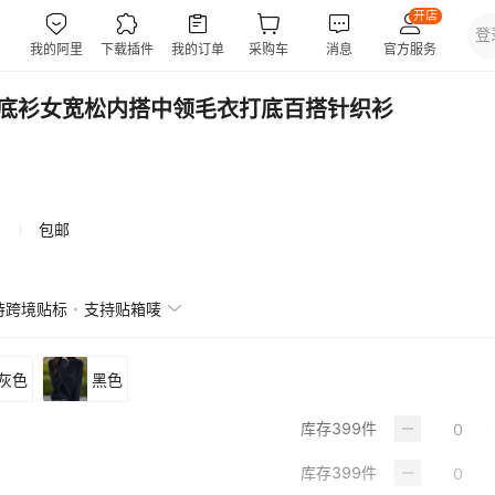
打底衫女宽松内搭中领毛衣打底百搭针织衫
包邮
持跨境贴标
支持贴箱唛
灰色
黑色
库存
399
件
库存
399
件