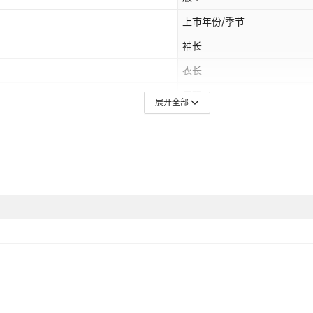
上市年份/季节
袖长
衣长
尺码
展开全部
穿着方式
主面料成分2含量
跨境风格类型
主要下游销售地区1