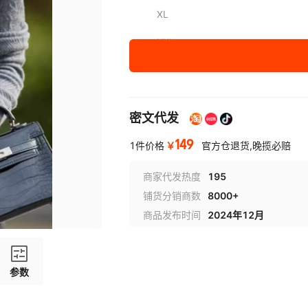
XL
XXL
密文代发
149
￥
1件价格
官方仓退货,晚揽必赔
商家代发热度
195
铺货分销商数
8000+
商品发布时间
2024年12月
参数