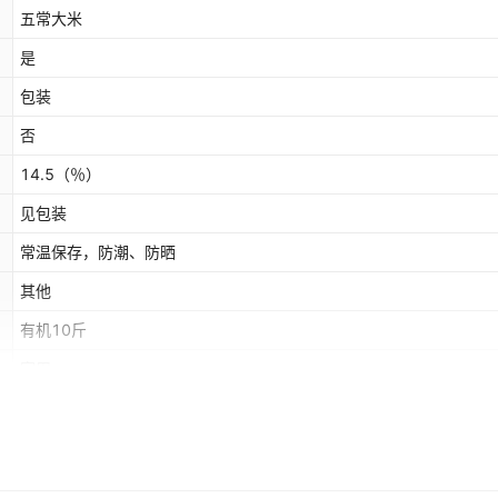
五常大米
是
包装
否
14.5
（％）
见包装
常温保存，防潮、防晒
其他
有机10斤
家用
是
24年水稻现磨