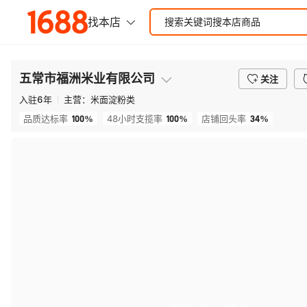
五常市福洲米业有限公司
关注
入驻
6
年
主营：
米面淀粉类
100%
100%
34%
品质达标率
48小时支揽率
店铺回头率