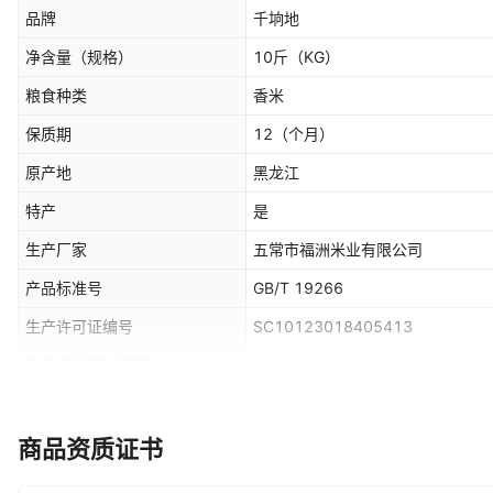
品牌
千垧地
净含量（规格）
10斤
（KG）
粮食种类
香米
保质期
12
（个月）
原产地
黑龙江
特产
是
生产厂家
五常市福洲米业有限公司
产品标准号
GB/T 19266
生产许可证编号
SC10123018405413
有机食品证书编号
352OP2200098
储存条件
常温
地理标志产品证书编号
20241036
商品资质证书
产品认证
是