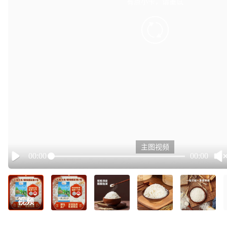
有点小卡，请重试
retry
主图视频
00:00
00:00
Play
视频