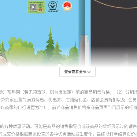
登录查看全部
动）预热期（若无预热期，则为爆发期）前的商品销售价格；（2）分销
计算商家设置的满减优惠、优惠券、店铺返利金、店铺会员折扣以及L会
终以商家的自行设置为准）。前述商品销售价格指商品页面当日展示的标
的各种优惠活动。可能是商品的销售指导价或该商品的曾经展示过的销售
体的成交价格根据商家设置的各种优惠活动发生变化，最终以订单结算页价