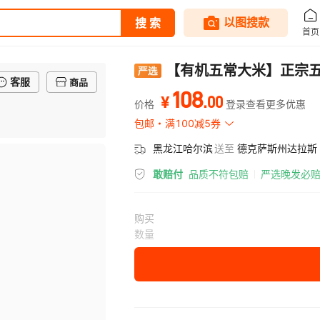
【有机五常大米】正宗五
客服
商品
108
.
00
¥
价格
登录查看更多优惠
包邮
满100减5券
黑龙江哈尔滨
送至
德克萨斯州达拉斯
敢赔付
品质不符包赔
严选晚发必
购买
数量