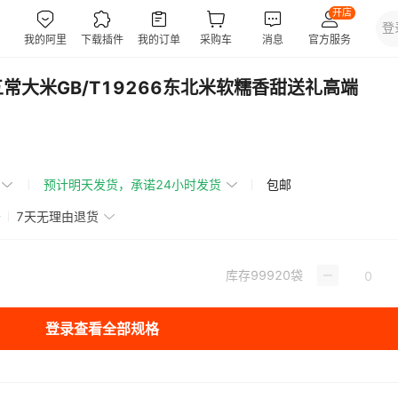
常大米GB/T19266东北米软糯香甜送礼高端
预计明天发货，承诺24小时发货
包邮
赔
7天无理由退货
库存
99920
袋
登录查看全部规格