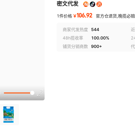
密文代发
106.92
￥
1件价格
官方仓退货,晚揽必赔
商家代发热度
544
近
48h揽收率
100.00%
2
铺货分销商数
900+
代