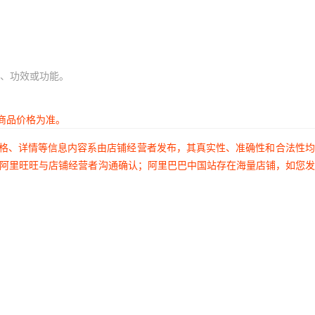
、功效或功能。
商品价格为准。
价格、详情等信息内容系由店铺经营者发布，其真实性、准确性和合法性
过阿里旺旺与店铺经营者沟通确认；阿里巴巴中国站存在海量店铺，如您