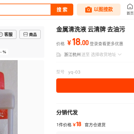
金属清洗液 云清牌 去油污
客服
商品
18
.
00
¥
价格
登录查看更多优惠
- %
浙江杭州
送至
选择收货地址
型号
yq-03
分销代发
18
￥
1件价格
官方仓退货