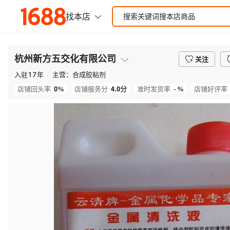
杭州新方五交化有限公司
关注
入驻
17
年
主营：
合成胶粘剂
0%
4.0
分
- %
店铺回头率
店铺服务分
准时发货率
店铺好评率