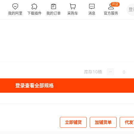
库存
10
桶
登录查看全部规格
立即铺货
加铺货单
代发