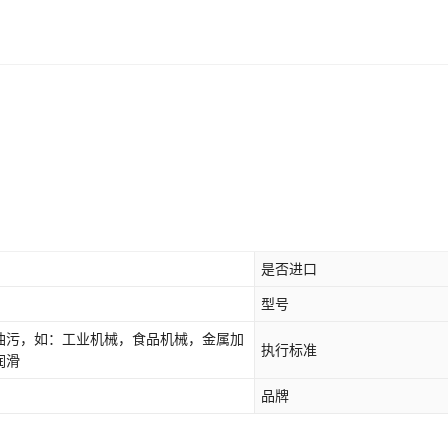
是否进口
型号
油污，如：工业机械，食品机械，金属加
执行标准
润滑
品牌