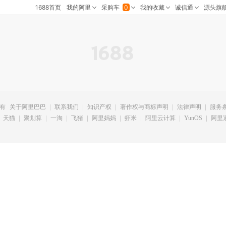
所有
关于阿里巴巴
联系我们
知识产权
著作权与商标声明
法律声明
服务
天猫
聚划算
一淘
飞猪
阿里妈妈
虾米
阿里云计算
YunOS
阿里