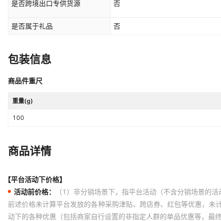
是否跨境出口专供货源
否
是否属于礼品
否
包装信息
商品件重尺
重量(g)
100
商品详情
【平台活动下价格】
活动前价格：
（1）非分销场景下，指平台活动（不含分销场景的活
前述价格未计算平台发放的各种采购津贴、跨店券、红包等优惠，未
动下的各种优惠（包括商家自行设置的非指定人群的单品优惠等，最