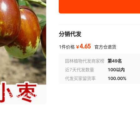
优质脱毒【6年苗】当年结果一级苗
优质脱毒【7年苗】当年结果一级苗
分销代发
优质脱毒【8年苗】当年结果一级苗
4.65
优质脱毒【10年苗】当年结果一级
￥
1件价格
官方仓退货
优质脱毒【12年苗】当年结果一级
园林植物代发商家榜
第49名
近7天代发数量
100以内
优质脱毒【15年苗】当年结果一级
代发买家留货率
100.00%