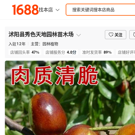
沭阳县秀色天地园林苗木场
关注
入驻
12
年
主营：
园林植物
47%
4.0
分
89%
店铺回头率
店铺服务分
准时发货率
店铺好评