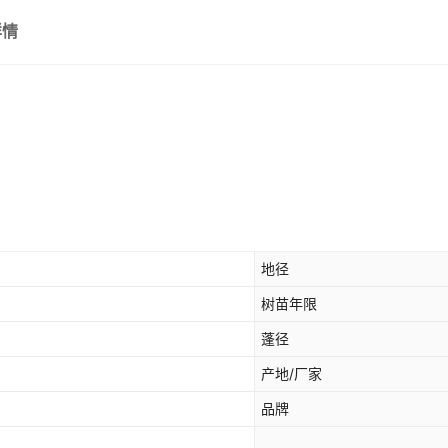
详情
地径
树苗年限
蓬径
产地/厂家
品牌