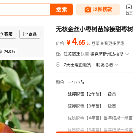
无核金丝小枣树苗嫁接甜枣树
客服
商品
4
.
65
¥
价格
登录查看更多优惠
起
74.0%
率
江苏宿迁
送至
德克萨斯州达拉斯
7天无理由退货
晚发必赔
颜色
一年小苗
嫁接脱毒【2年苗】一级苗
嫁接脱毒【3年苗】一级苗
优质脱毒【4年苗】当年结果一级苗
优质脱毒【5年苗】当年结果一级苗