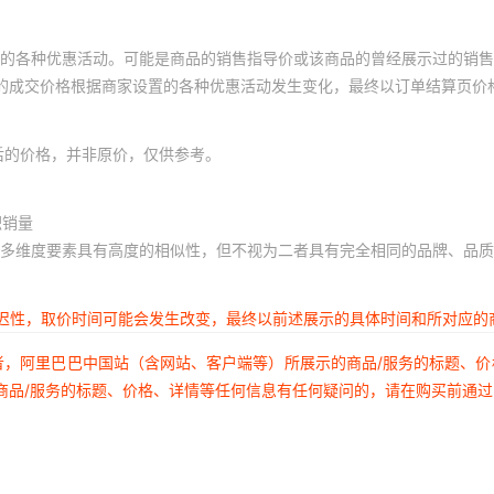
的各种优惠活动。可能是商品的销售指导价或该商品的曾经展示过的销售
体的成交价格根据商家设置的各种优惠活动发生变化，最终以订单结算页价
后的价格，并非原价，仅供参考。
积销量
多维度要素具有高度的相似性，但不视为二者具有完全相同的品牌、品质
延迟性，取价时间可能会发生改变，最终以前述展示的具体时间和所对应的
者，阿里巴巴中国站（含网站、客户端等）所展示的商品/服务的标题、
商品/服务的标题、价格、详情等任何信息有任何疑问的，请在购买前通