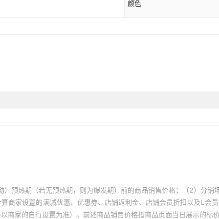
颜色
动）预热期（若无预热期，则为爆发期）前的商品销售价格；（2）分销
计算商家设置的满减优惠、优惠券、店铺返利金、店铺会员折扣以及L会
终以商家的自行设置为准）。前述商品销售价格指商品页面当日展示的标