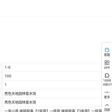
客服
1-6
APP
100
1688
AIBUY
1
秀色天地园林苗木场
更多
秀色天地园林苗木场
顶部
一年小苗,嫁接脱毒【2年苗】一级苗,嫁接脱毒【3年苗】一级苗,优质