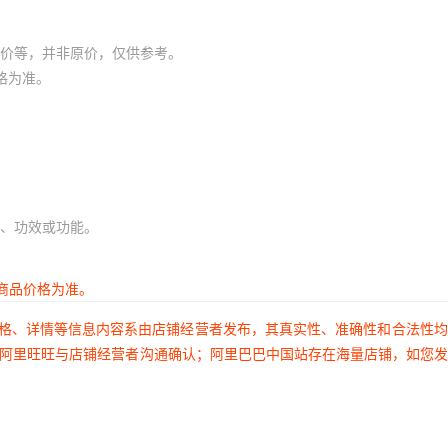
价等，并非原价，仅供参考。
格为准。
、功效或功能。
商品价格为准。
价格、详情等信息内容系由店铺经营者发布，其真实性、准确性和合法性
过阿里旺旺与店铺经营者沟通确认；阿里巴巴中国站存在海量店铺，如您