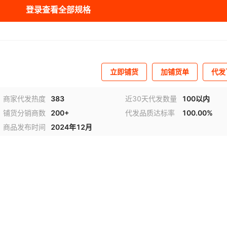
登录查看全部规格
库存
999999
棵
库存
999999
棵
库存
999999
棵
立即铺货
加铺货单
代发
库存
999999
棵
苗
库存
999999
棵
苗
商家代发热度
383
近30天代发数量
100以内
铺货分销商数
200+
代发品质达标率
100.00%
库存
999999
棵
苗
商品发布时间
2024年12月