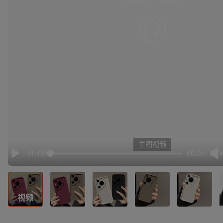
有点小卡，请重试
retry
主图视频
00:00
00:00
Play
视频