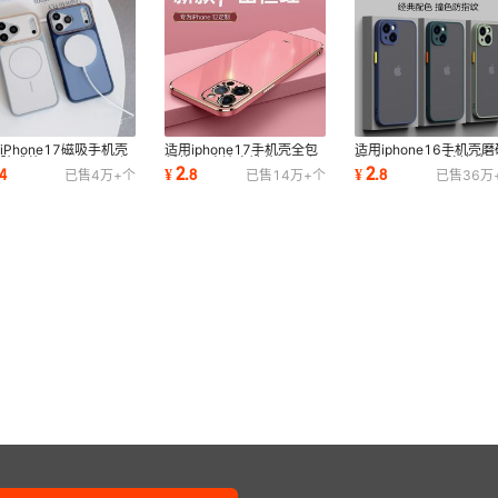
库存
6684
个
库存
6684
个
库存
6684
个
iPhone17磁吸手机壳
适用iphone17手机壳全包
适用iphone16手机壳磨
库存
6684
个
肤感苹果16Promax保
新款14直边电镀苹果16保
肤感14Promax防摔苹
2
2
4
¥
.
8
¥
.
8
已售
4万+
个
已售
14万+
个
已售
36万
15新款14简约
护套15Promax硅胶
17保护套15新款全包
库存
6684
个
库存
6684
个
库存
6684
个
库存
6684
个
库存
6684
个
库存
6684
个
库存
6684
个