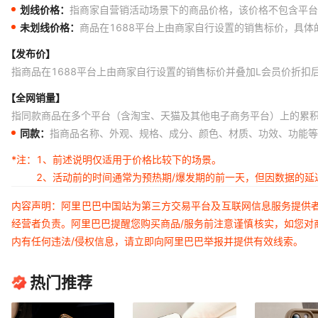
划线价格：
指商家自营销活动场景下的商品价格，该价格不包含平台
未划线价格：
商品在1688平台上由商家自行设置的销售标价，具
【发布价】
指商品在1688平台上由商家自行设置的销售标价并叠加L会员价折扣
【全网销量】
指同款商品在多个平台（含淘宝、天猫及其他电子商务平台）上的累
同款：
指商品名称、外观、规格、成分、颜色、材质、功效、功能等
*注：
1、前述说明仅适用于价格比较下的场景。
2、活动前的时间通常为预热期/爆发期的前一天，但因数据的
内容声明：阿里巴巴中国站为第三方交易平台及互联网信息服务提供
经营者负责。阿里巴巴提醒您购买商品/服务前注意谨慎核实，如您对
内有任何违法/侵权信息，请立即向阿里巴巴举报并提供有效线索。
热门推荐