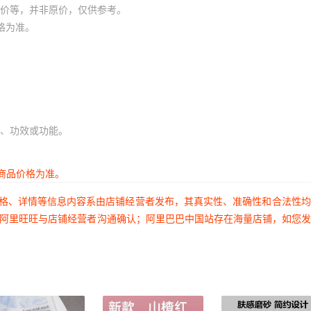
价等，并非原价，仅供参考。
库存
6684
个
格为准。
库存
6684
个
库存
6684
个
库存
6684
个
、功效或功能。
库存
6684
个
库存
6684
个
商品价格为准。
库存
6684
个
价格、详情等信息内容系由店铺经营者发布，其真实性、准确性和合法性
库存
6684
个
过阿里旺旺与店铺经营者沟通确认；阿里巴巴中国站存在海量店铺，如您
库存
6684
个
库存
6684
个
库存
6684
个