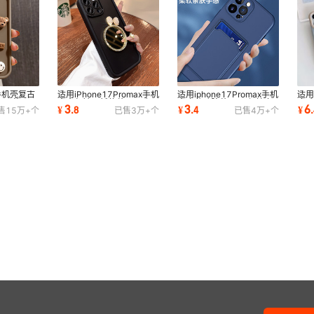
Tecno Camon30-4G(5G)
Tecno Camon30pro-5g
Tecno Camon20-4G
7手机壳复古
适用iPhone17Promax手机
适用iphone17Promax手机
适用
TecnoCamon20Pro-4G
max苹果
壳全包镜子新款苹果16保
壳磨砂硅胶苹果16保护套
磨砂
3
3
6
¥
.
8
¥
.
4
¥
.
售
15万+
个
已售
3万+
个
已售
4万+
个
4防摔
护套时尚1415硅胶
插卡1514简约批发
护套
Tecno pova6neo
ITEL A90
ITEL A80-4G
传音A70
传音A50
传音pova6Pro/pova6
传音ITRS4