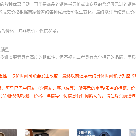
的各种优惠活动。可能是商品的销售指导价或该商品的曾经展示过的销售
传音pop8/smart8
体的成交价格根据商家设置的各种优惠活动发生变化，最终以订单结算页价
Tecno pop9/Spark Go1
后的价格，并非原价，仅供参考。
传音ZERO40 4G
传音ZERO40 5G
积销量
多维度要素具有高度的相似性，但不视为二者具有完全相同的品牌、品质
传音ZERO 30 -4g /x6731B
传音POP7/POP7 PRO
延迟性，取价时间可能会发生改变，最终以前述展示的具体时间和所对应的
传音spark go2022
者，阿里巴巴中国站（含网站、客户端等）所展示的商品/服务的标题、
传音spark go2020
商品/服务的标题、价格、详情等任何信息有任何疑问的，请在购买前通
传音spark go2021
Tecno Camon40
Tecno Camon40pro