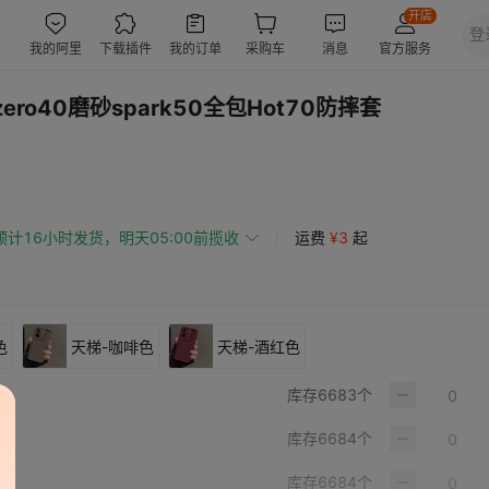
ro40磨砂spark50全包Hot70防摔套
预计16小时发货，明天05:00前揽收
运费
¥
3
起
色
天梯-咖啡色
天梯-酒红色
库存
6683
个
库存
6684
个
库存
6684
个