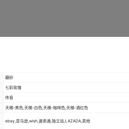
库存
6684
个
库存
6684
个
库存
6684
个
库存
6684
个
库存
6684
个
库存
6684
个
库存
6684
个
磨砂
七彩玫瑰
库存
6684
个
传音
库存
6684
个
天梯-黑色,天梯-白色,天梯-咖啡色,天梯-酒红色
库存
6684
个
ebay,亚马逊,wish,速卖通,独立站,LAZADA,其他
库存
6684
个