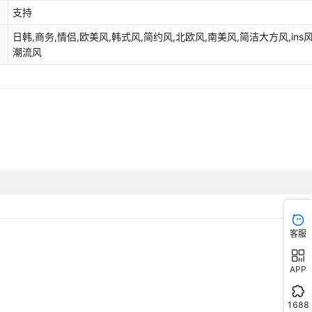
支持
库存
6684
个
日韩,商务,情侣,欧美风,韩式风,简约风,北欧风,南美风,简洁大方风,ins
库存
6684
个
潮流风
库存
6684
个
库存
6684
个
库存
6684
个
库存
6684
个
库存
6684
个
库存
6684
个
客服
库存
6684
个
库存
6684
个
APP
库存
6684
个
1688