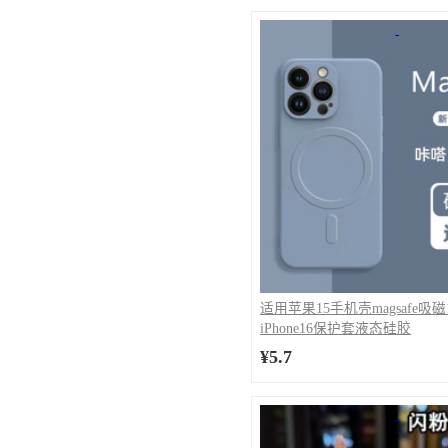
pova5Pro-5G/pova5,infinix Sma
Smart6/Smart6Plus,infinix Sm
CAMON 50(CN5),传音CAMON 50
4G,传音pova7 Pro,传音pova7 ultra
ULTRA,ITEL POWER 70