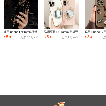
适用iphone17Promax手机
适用苹果17Promax手机壳
适用iPhone1
壳时尚四叶草手链15苹果
电镀镜子iPhone16保护套
立体小熊15Pro
5
5
3
¥
.
3
¥
.
4
¥
.
4
已售
11万+
个
已售
17万+
个
已
16保护套1314创意
新款15潮牌14创意
16保护套创意1