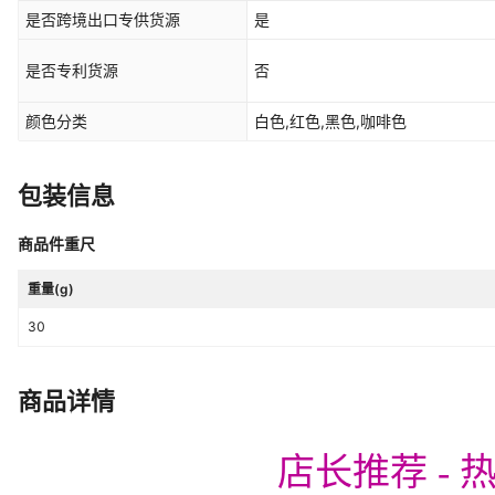
5G,传音note30/4G/5g,传音note
是否跨境出口专供货源
是
hot60,传音hot60i,传音hot50i/S
4G,infinix Smart9/HOT50i/X6
是否专利货源
否
音spark20C,传音hot40/x6836,
5g版,传音HOT 11S NFC（无孔）,
颜色分类
白色,红色,黑色,咖啡色
HOT 9PLAY/X680,传音spark20P
2022,传音Hot10Lite(x657),传音
spark40Pro 4G,传音spark40Pro
包装信息
spark30C,传音spark20,Tecno S
SPARK GO 2023,传音SPARK GO 
商品件重尺
Spark9,传音GT 30 PRO-5G,infin
音spark10-4/spark10c,传音SPA
重量(g)
spark8c,Tecno Camon20Pro-5
音SMART5非洲2020/X657,传音H
30
pop8/smart8,Tecno pop9/Spa
5G,传音ZERO 30 -4g /x6731B
spark go2022,传音spark go202
商品详情
Camon40,Tecno Camon40pro,Te
Camon30pro-5g,Tecno Camon2
pova6neo,ITEL A90,ITEL A8
pova6Pro/pova6,传音ITRS4,传音