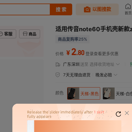
适用传音note60手机壳新款ze
客服
商品
商品复购率25%
2
.
80
¥
价格
登录查看更多优惠
广东深圳
送至
选择收货地址
7天无理由退货
晚发必赔
颜色
天梯-黑色
天梯-白
适用
传音note60/60Pro 5G
型号
传音note50X
传音note50Pro+