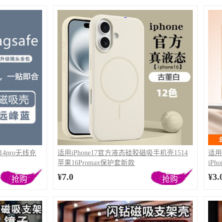
传音spark40Pro+ 4G
rt6Plus-印度（x6823c）,infinix
art5 2020,传音SMART 20(X6840),传音
传音spark40
 PRO-4G,传音pova7 5G,传音pova7
,ITEL S25,ITEL S25ULTRA,ITEL S26
Tecno Spark30
传音spark30C
传音spark20
Tecno Spark20Pro+ 4G
传音spark20Pro
传音SPARK GO 2023
传音SPARK GO 2024
传音Spark Go 2025
传音Spark9