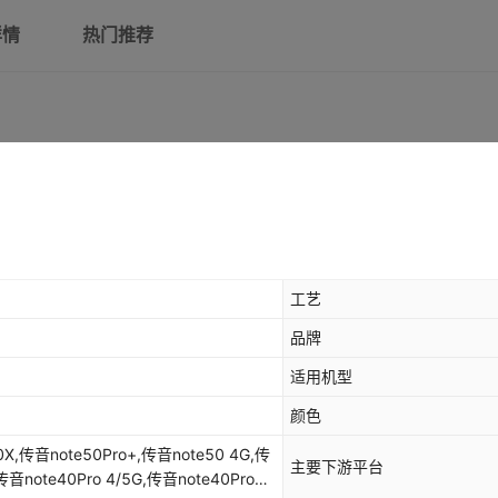
传音hot50i/SMART9
详情
热门推荐
传音hot50 5G
传音hot50 4G
infinix Smart9/HOT50i/X6531
传音hot40i
传音hot40pro/x6837
传音spark20C
工艺
品牌
传音hot40/x6836
适用机型
传音hot30i
颜色
传音HOT30-4G
主要下游平台
传音hot30-5g版
传音note40Pro 4/5G,传音note40Pro+