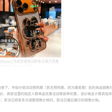
库存
6684
个
库存
6684
个
库存
6684
个
库存
6684
个
库存
6684
个
库存
6684
个
库存
6684
个
库存
6684
个
库存
6684
个
场景下，专指分销活动预热期（若无预热期，则为爆发期）前的商品销售
库存
6684
个
员价、商家设置的指定人群单品优惠活动等各种优惠；该价格会计算其他
价；若当日商家多次调整销售价格的，取当日最后展示的销售价格。
库存
6684
个
库存
6684
个