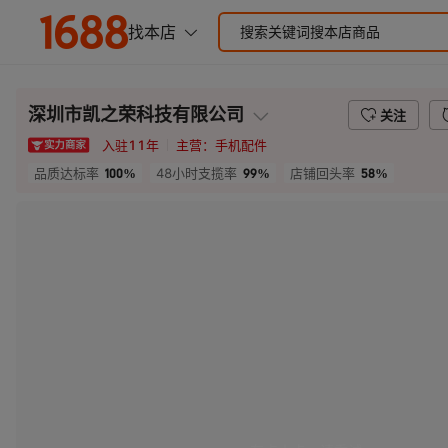
深圳市凯之荣科技有限公司
关注
入驻
11
年
主营：
手机配件
100%
99%
58%
品质达标率
48小时支揽率
店铺回头率