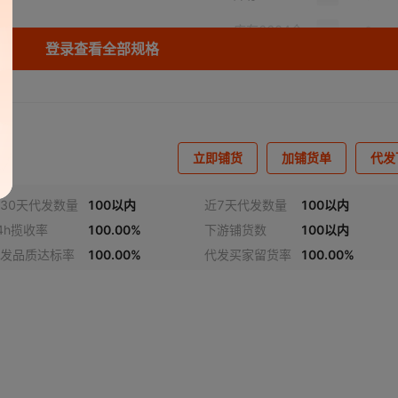
库存
6684
个
登录查看全部规格
库存
6684
个
库存
6684
个
库存
6684
个
立即铺货
加铺货单
代发
库存
6684
个
30天代发数量
100以内
近7天代发数量
100以内
库存
6684
个
4h揽收率
100.00%
下游铺货数
100以内
库存
6684
个
发品质达标率
100.00%
代发买家留货率
100.00%
库存
6684
个
库存
6684
个
库存
6684
个
库存
6684
个