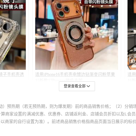
传音GT 30 PRO-5G
infinix GT20Pro/X6871
传音spark10 pro
传音spark10-4/spark10c
传音SPARK GO3/KN3
传音spark6 go
传音spark8c
Tecno Camon20Pro-5G
登录查看全部
传音ZERO 30 4G
动）预热期（若无预热期，则为爆发期）前的商品销售价格；（2）分销
传音ZERO 30 5G
计算商家设置的满减优惠、优惠券、店铺返利金、店铺会员折扣以及L会
终以商家的自行设置为准）。前述商品销售价格指商品页面当日展示的标
传音SMART5非洲2020/X657
传音HOT20 4G/X6826B