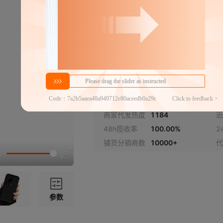
传音note50 4G
传音note50Pro 4G
传音note40 4G
密文代发
传音note40Pro 4/5G
2.8
￥
1件价格
官方仓退货
传音note40Pro+ 5G
商家代发热度
1184
近
传音note30/4G/5g
48h揽收率
100.00%
2
传音note30Pro
铺货分销商数
10000+
代
传音note30i
传音HOT70
传音hot60
参数
传音hot60i