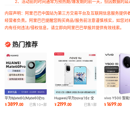
2、活动前的时间通常为预热期/爆发期的前一天，但因数据的
内容声明：阿里巴巴中国站为第三方交易平台及互联网信息服务提供
经营者负责。阿里巴巴提醒您购买商品/服务前注意谨慎核实，如您对
内有任何违法/侵权信息，请立即向阿里巴巴举报并提供有效线索。
热门推荐
华为Mate60/Mate60Pro
Huawei/华为nova16z 全
vivo Y500 智
全网通5G智能手机 卫星消
网通5G智能手机麒麟8020
8200mAh大电
3899
2199
1699
¥
.
00
¥
.
00
¥
.
00
已售
10+
部
已售
1
部
息 鸿蒙麒麟9000S
6000毫安100W闪充
天玑7300耐用抗