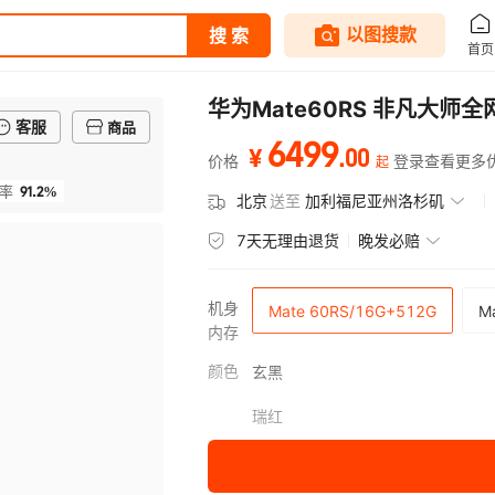
华为Mate60RS 非凡大师全
客服
商品
6499
.
00
¥
价格
登录查看更多
起
91.2%
率
北京
送至
加利福尼亚州洛杉矶
7天无理由退货
晚发必赔
机身
Mate 60RS/16G+512G
M
内存
颜色
玄黑
瑞红