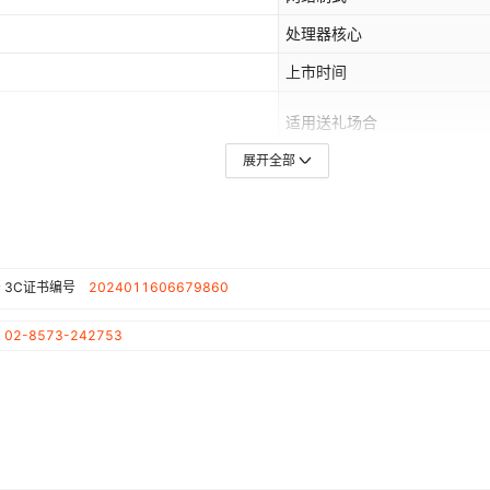
处理器核心
上市时间
适用送礼场合
展开全部
CPU品牌
网络模式
RS/16G+1T
颜色
电信设备进网许可证编号
号
3C证书编号
2024011606679860
屏幕类型
02-8573-242753
产品系列