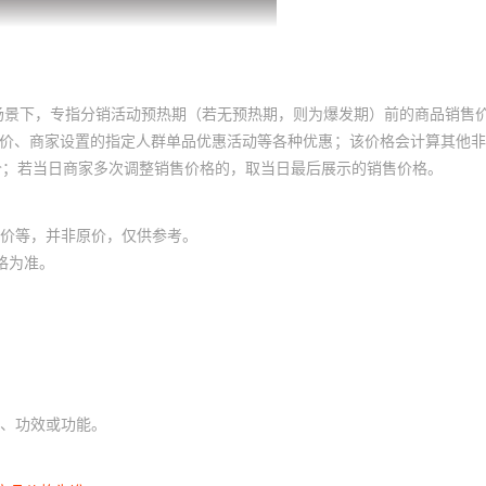
场景下，专指分销活动预热期（若无预热期，则为爆发期）前的商品销售
员价、商家设置的指定人群单品优惠活动等各种优惠；该价格会计算其他
价；若当日商家多次调整销售价格的，取当日最后展示的销售价格。
价等，并非原价，仅供参考。
格为准。
、功效或功能。