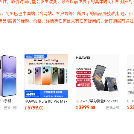
延迟性，取价时间可能会发生改变，最终以前述展示的具体时间和所对应的
者，阿里巴巴中国站（含网站、客户端等）所展示的商品/服务的标题、
商品/服务的标题、价格、详情等任何信息有任何疑问的，请在购买前通
能5G手机
Huawei/华为折叠Pocket2
Hua
HUAWEI Pura 90 Pro Max
池90W闪充
折叠屏手机旗舰店鸿蒙系统
全网
全网通5G智能2亿长焦智拍
3999
2
5799
¥
.
00
¥
¥
.
00
已售
1
部
已售
4
部
摔NFC
麒麟9000s批发
寸 
6.9英寸6000毫安