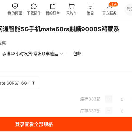
网通智能5G手机mate60rs麒麟9000S鸿蒙系
优惠
承诺48小时发货·常发顺丰速运
包邮
ate 60RS/16G+1T
库存
333
部
库存
333
部
登录查看全部规格