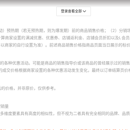
登录查看全部
动）预热期（若无预热期，则为爆发期）前的商品销售价格；（2）分销
计算商家设置的满减优惠、优惠券、店铺返利金、店铺会员折扣以及L会
终以商家的自行设置为准）。前述商品销售价格指商品页面当日展示的标
的各种优惠活动。可能是商品的销售指导价或该商品的曾经展示过的销售
体的成交价格根据商家设置的各种优惠活动发生变化，最终以订单结算页价
后的价格，并非原价，仅供参考。
积销量
多维度要素具有高度的相似性，但不视为二者具有完全相同的品牌、品质