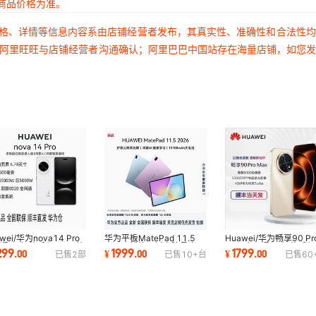
商品价格为准。
价格、详情等信息内容系由店铺经营者发布，其真实性、准确性和合法性
过阿里旺旺与店铺经营者沟通确认；阿里巴巴中国站存在海量店铺，如您
wei/华为nova14 Pro
华为平板MatePad 11.5
Huawei/华为畅享90 Pr
通5G智能手机 6.78英
2026 新款平板电脑柔光屏
Max 全网通5G智能手机
299
1999
1799
.
00
¥
.
00
¥
.
00
已售
2
部
已售
10+
台
已售
60
鸿蒙麒麟8020
护眼学生笔记绘画
6.84英寸 8500毫安