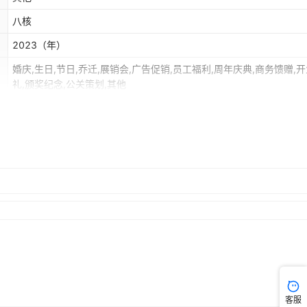
八核
2023
（年）
婚庆,生日,节日,乔迁,展销会,广告促销,员工福利,周年庆典,商务馈赠,
礼,颁奖纪念,公关策划,其他
麒麟9000s
双卡双模
玄黑,瑞红
02-8573-242753
OLED
mate系列
客服