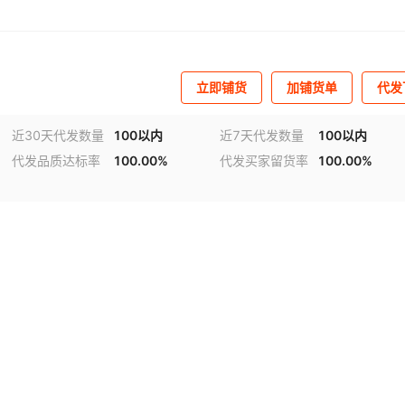
立即铺货
加铺货单
代发
近30天代发数量
100以内
近7天代发数量
100以内
代发品质达标率
100.00%
代发买家留货率
100.00%
视频