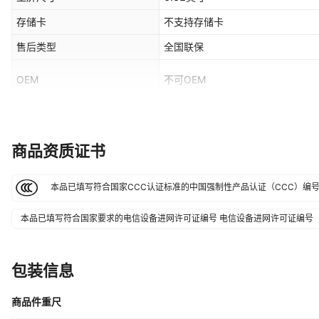
存储卡
不支持存储卡
售后类型
全国联保
OEM
不可OEM
3C证书编号
2024011606679860
运营商
中国移动,中国联通,中国电信
商品资质证书
机身内存
Mate 60RS/16G+512G,Mate 60
是否跨境出口专供货源
否
本品已填写符合国家CCC认证标准的中国强制性产品认证（CCC）编
是否专利货源
否
本品已填写符合国家要求的电信设备进网许可证编号
电信设备进网许可证编号
特殊功能
鸿蒙
是否IP授权
否
包装信息
商品件重尺