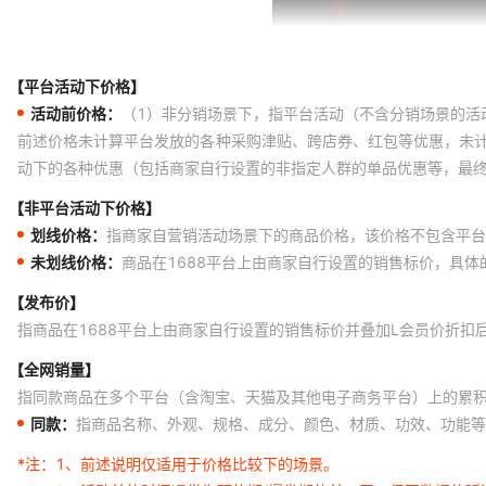
【平台活动下价格】
活动前价格：
（1）非分销场景下，指平台活动（不含分销场景的活
前述价格未计算平台发放的各种采购津贴、跨店券、红包等优惠，未
动下的各种优惠（包括商家自行设置的非指定人群的单品优惠等，最
【非平台活动下价格】
划线价格：
指商家自营销活动场景下的商品价格，该价格不包含平台
未划线价格：
商品在1688平台上由商家自行设置的销售标价，具
【发布价】
指商品在1688平台上由商家自行设置的销售标价并叠加L会员价折扣
【全网销量】
指同款商品在多个平台（含淘宝、天猫及其他电子商务平台）上的累
同款：
指商品名称、外观、规格、成分、颜色、材质、功效、功能等
*注：
1、前述说明仅适用于价格比较下的场景。