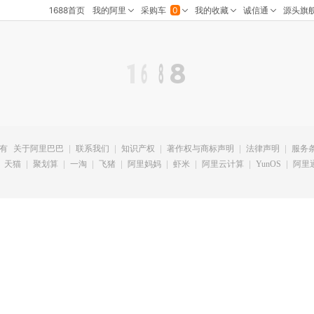
所有
关于阿里巴巴
联系我们
知识产权
著作权与商标声明
法律声明
服务
天猫
聚划算
一淘
飞猪
阿里妈妈
虾米
阿里云计算
YunOS
阿里