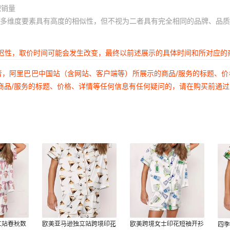
积销量
5
25
2
多维度要素具有高度的相似性，但不视为二者具有完全相同的品牌、品质
5
25
2
5
25
2
延迟性，取价时间可能会发生改变，最终以前述展示的具体时间和所对应的
5
25
2
者，阿里巴巴中国站（含网站、客户端等）所展示的商品/服务的标题、
5
25
2
商品/服务的标题、价格、详情等任何信息有任何疑问的，请在购买前通
5
25
2
5
25
2
5
25
2
5
25
2
5
25
2
5
25
2
5
25
2
立站春秋数
欧美亚马逊独立站跨境印花
欧美跨境女士印花短袖开衫
四季
袖短裤家居
休闲可外穿短袖短裤家居服
翻领印花睡衣+三分裤子套