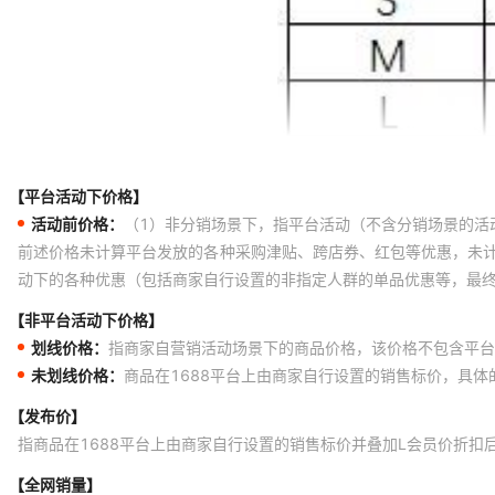
15#加菲猫
M
3
15#加菲猫
L
3
15#加菲猫
XL
3
15#加菲猫
XXL
3
27#花瓶
XXS
3
【平台活动下价格】
27#花瓶
XS
3
活动前价格：
（1）非分销场景下，指平台活动（不含分销场景的活
27#花瓶
S
3
前述价格未计算平台发放的各种采购津贴、跨店券、红包等优惠，未
动下的各种优惠（包括商家自行设置的非指定人群的单品优惠等，最
27#花瓶
M
3
【非平台活动下价格】
27#花瓶
L
3
划线价格：
指商家自营销活动场景下的商品价格，该价格不包含平台
27#花瓶
XL
3
未划线价格：
商品在1688平台上由商家自行设置的销售标价，具
27#花瓶
XXL
3
【发布价】
28#粉色大象
XXS
3
指商品在1688平台上由商家自行设置的销售标价并叠加L会员价折扣
28#粉色大象
XS
3
【全网销量】