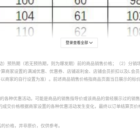
5
25
2
5
25
2
5
25
2
5
25
2
登录查看全部
5
25
2
5
25
2
动）预热期（若无预热期，则为爆发期）前的商品销售价格；（2）分销
5
25
2
计算商家设置的满减优惠、优惠券、店铺返利金、店铺会员折扣以及L会
终以商家的自行设置为准）。前述商品销售价格指商品页面当日展示的标
5
25
2
5
25
2
的各种优惠活动。可能是商品的销售指导价或该商品的曾经展示过的销售
5
25
2
体的成交价格根据商家设置的各种优惠活动发生变化，最终以订单结算页价
5
25
2
5
25
2
后的价格，并非原价，仅供参考。
5
25
2