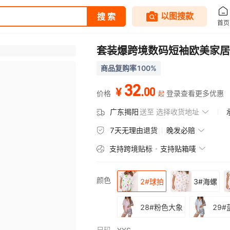
套装爆跨境数码短袖欧美家居
商品复购率100%
32
.
00
¥
价格
登录查看更多优惠
起
广东揭阳
送至
选择收货地址
7天无理由退货
晚发必赔
支持跨境贴标
支持贴箱唛
颜色
2#球拍
3#海螺
28#粉色大象
29
尺码