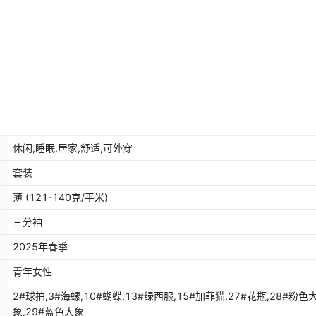
休闲,睡眠,居家,舒适,可外穿
套装
薄 (121-140克/平米)
三分袖
2025年春季
青年女性
2#球拍,3#海螺,10#蝴蝶,13#绿西服,15#加菲猫,27#花瓶,28#粉色
象,29#蓝色大象