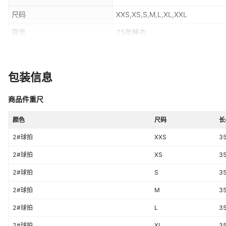
尺码
XXS,XS,S,M,L,XL,XXL
货号
25年睡衣
风格
欧美风
包装信息
商品件重尺
颜色
尺码
长
2#球拍
XXS
3
2#球拍
XS
3
2#球拍
S
3
2#球拍
M
3
2#球拍
L
3
2#球拍
XL
3