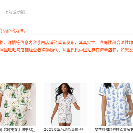
1750
220
、功效或功能。
1750
250
1750
250
商品价格为准。
1750
250
价格、详情等信息内容系由店铺经营者发布，其真实性、准确性和合法性
1750
250
过阿里旺旺与店铺经营者沟通确认；阿里巴巴中国站存在海量店铺，如您
1750
220
1750
220
1750
220
1750
250
1750
250
1750
250
1750
250
2025夏亚马逊欧美猴子印
夏季短袖短裤睡衣套装
新款欧美女士甜美3D
花休闲套装跨境外贸女士衬
气跨境外贸家居服亚马