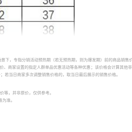
1750
250
1750
250
1750
250
1750
250
1750
220
1750
220
场景下，专指分销活动预热期（若无预热期，则为爆发期）前的商品销售
1750
220
员价、商家设置的指定人群单品优惠活动等各种优惠；该价格会计算其他
价；若当日商家多次调整销售价格的，取当日最后展示的销售价格。
1750
250
1750
250
价等，并非原价，仅供参考。
1750
250
格为准。
1750
250
1750
220
1750
220