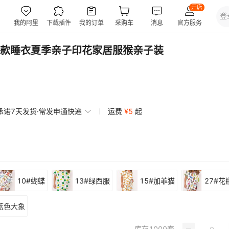
款睡衣夏季亲子印花家居服猴亲子装
承诺7天发货·常发申通快递
运费
¥
5
起
10#蝴蝶
13#绿西服
15#加菲猫
27#花
#蓝色大象
库存
1000
套