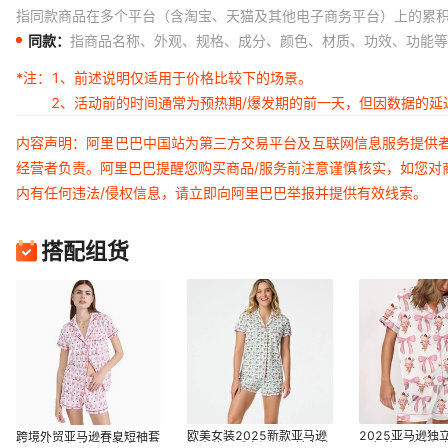
指同款商品在多个平台（含淘宝、天猫及其他电子商务平台）上的累
28#粉色大象
S
3
同款：
指商品名称、外观、规格、成分、颜色、材质、功效、功能等
28#粉色大象
M
3
*注：
1、前述说明仅适用于价格比较下的场景。
28#粉色大象
L
3
2、活动前的时间通常为预热期/爆发期的前一天，但因数据的
28#粉色大象
XL
3
内容声明：阿里巴巴中国站为第三方交易平台及互联网信息服务提供
28#粉色大象
XXL
3
经营者负责。阿里巴巴提醒您购买商品/服务前注意谨慎核实，如您对
内有任何违法/侵权信息，请立即向阿里巴巴举报并提供有效线索。
29#蓝色大象
XXS
3
29#蓝色大象
XS
3
搭配组货
29#蓝色大象
S
3
29#蓝色大象
M
3
29#蓝色大象
L
3
29#蓝色大象
XL
3
29#蓝色大象
XXL
3
欧美女装2025新款亚马逊
2025亚马逊独
跨境外贸亚马逊春夏短袖套
热卖休闲睡衣短裤短袖套装
码印花可外穿短