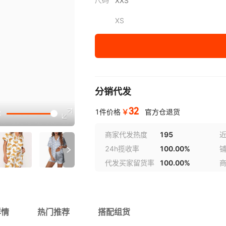
XXS
XS
S
M
L
分销代发
XL
讲解
32
￥
1件价格
官方仓退货
XXL
商家代发热度
195
近
24h揽收率
100.00%
参数
代发买家留货率
100.00%
详情
热门推荐
搭配组货