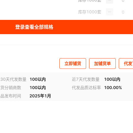
库存
1000
套
库存
960
套
登录查看全部规格
库存
960
套
库存
985
套
库存
996
套
视频
立即铺货
加铺货单
代发
库存
998
套
30天代发数量
100以内
近7天代发数量
100以内
铺货分销商数
100以内
代发品质达标率
100.00%
商品发布时间
2025年1月