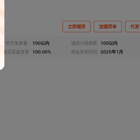
立即铺货
加铺货单
代发
近7天代发数量
100以内
铺货分销商数
100以内
代发买家留货率
100.00%
商品发布时间
2025年1月