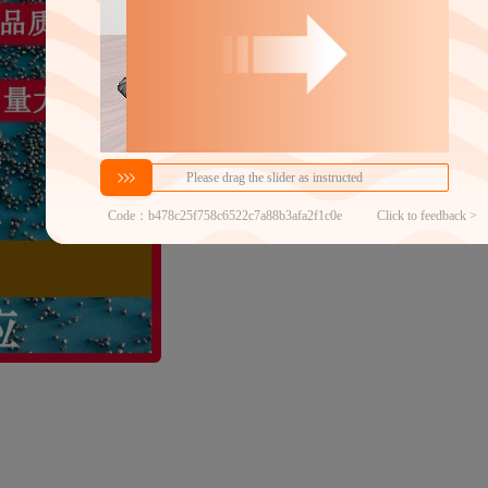
分销代发
35
￥
≥25件
官方仓退货
近30天代发数量
100以内
代发品质达标率
100.00%