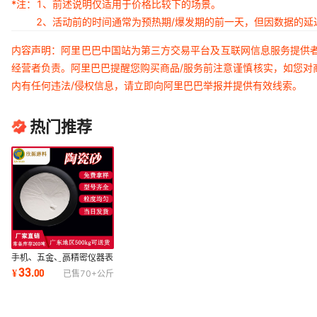
*注：
1、前述说明仅适用于价格比较下的场景。
2、活动前的时间通常为预热期/爆发期的前一天，但因数据的
内容声明：阿里巴巴中国站为第三方交易平台及互联网信息服务提供
经营者负责。阿里巴巴提醒您购买商品/服务前注意谨慎核实，如您对
内有任何违法/侵权信息，请立即向阿里巴巴举报并提供有效线索。
热门推荐
手机、五金、高精密仪器表
面处理好帮手陶瓷砂/陶瓷
33
¥
.
00
已售
70+
公斤
珠，厂家直销