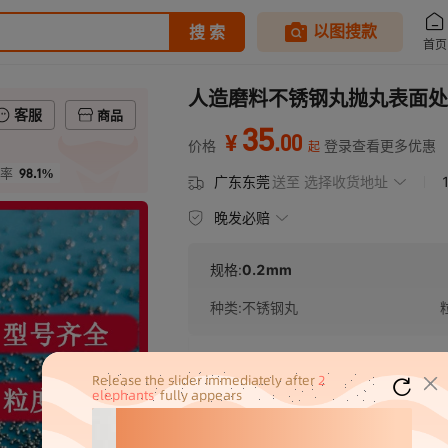
人造磨料不锈钢丸抛丸表面处
客服
商品
35
.
00
¥
价格
登录查看更多优惠
起
98.1%
率
广东东莞
送至
选择收货地址
晚发必赔
规格:
0.2mm
种类
:
不锈钢丸
¥
35
库存 99999