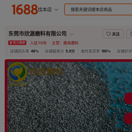
东莞市欣源磨料有限公司
关注
入驻
10
年
主营：
磨具磨料
48%
5.0
分
100%
店铺回头率
店铺服务分
准时发货率
店铺好评