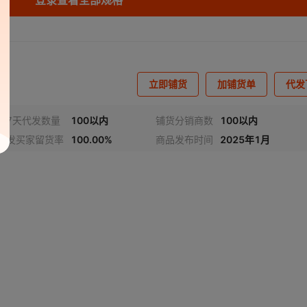
登录查看全部规格
立即铺货
加铺货单
代发
近7天代发数量
100以内
铺货分销商数
100以内
代发买家留货率
100.00%
商品发布时间
2025年1月