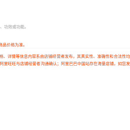
、功效或功能。
商品价格为准。
价格、详情等信息内容系由店铺经营者发布，其真实性、准确性和合法性
过阿里旺旺与店铺经营者沟通确认；阿里巴巴中国站存在海量店铺，如您