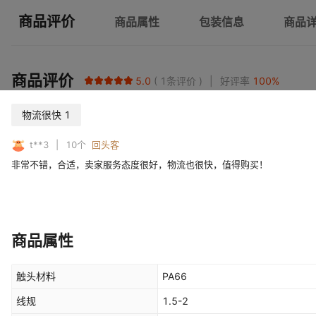
商品评价
商品属性
包装信息
商品
商品评价
5.0
1
条评价
好评率
100
%
物流很快
1
t**3
10
个
回头客
非常不错，合适，卖家服务态度很好，物流也很快，值得购买！
商品属性
触头材料
PA66
线规
1.5-2