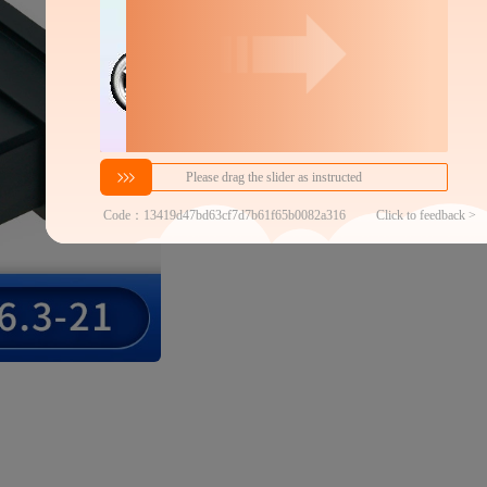
分销代发
1.4
￥
1件价格
官方仓退货
近30天代发数量
100以内
代发品质达标率
100.00%