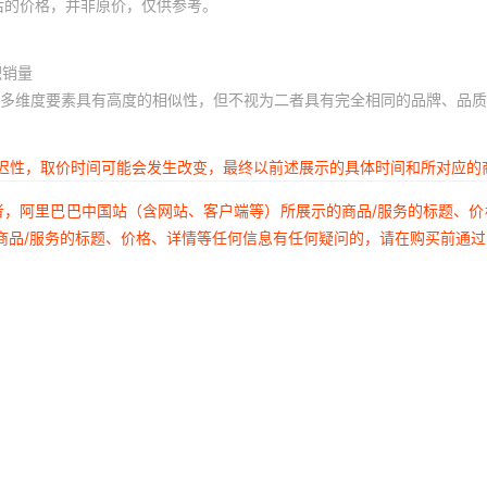
后的价格，并非原价，仅供参考。
积销量
多维度要素具有高度的相似性，但不视为二者具有完全相同的品牌、品质
延迟性，取价时间可能会发生改变，最终以前述展示的具体时间和所对应的
者，阿里巴巴中国站（含网站、客户端等）所展示的商品/服务的标题、
商品/服务的标题、价格、详情等任何信息有任何疑问的，请在购买前通