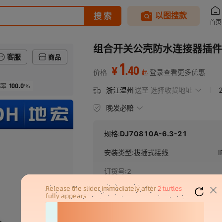
组合开关公壳防水连接器插件DJ
客服
商品
1
.
40
¥
价格
登录查看更多优惠
起
100.0%
率
浙江温州
送至
选择收货地址
晚发必赔
规格:
DJ70810A-6.3-21
安装类型
:
拔插式接线
订货号
:
2
¥
1.4
库存 4994990