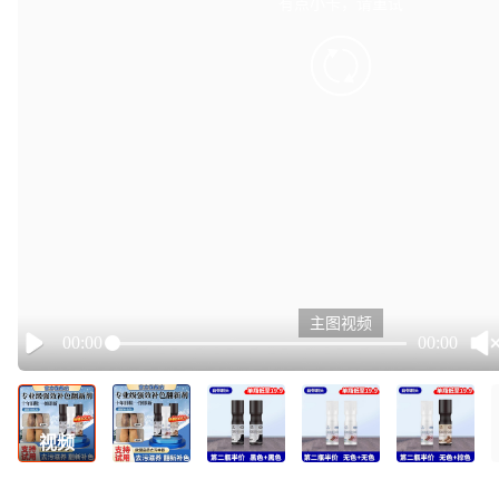
有点小卡，请重试
retry
主图视频
00:00
00:00
Play
视频