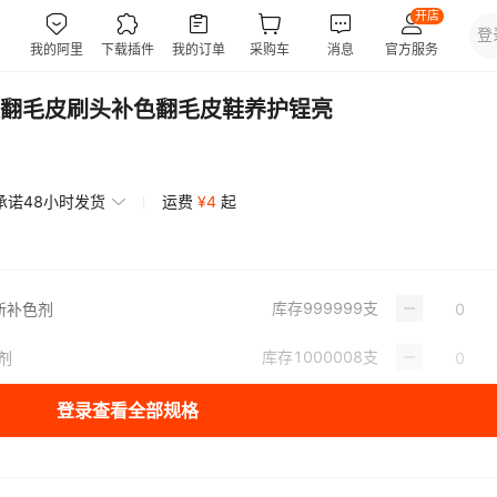
翻毛皮刷头补色翻毛皮鞋养护锃亮
承诺48小时发货
运费
¥
4
起
库存
999999
支
新补色剂
库存
1000008
支
剂
登录查看全部规格