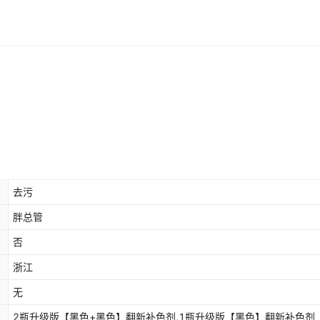
去污
胖总管
否
浙江
无
2瓶升级版【黑色+黑色】翻新补色剂,1瓶升级版【黑色】翻新补色剂