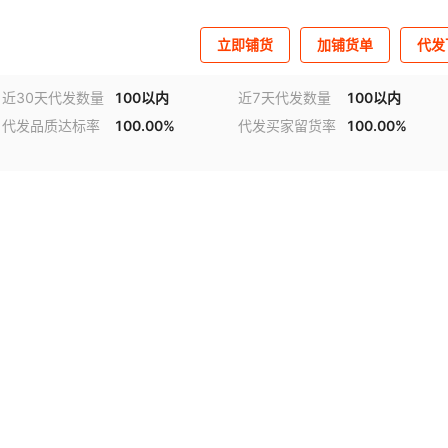
立即铺货
加铺货单
代发
近30天代发数量
100以内
近7天代发数量
100以内
代发品质达标率
100.00%
代发买家留货率
100.00%