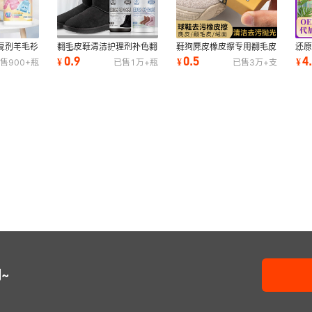
复剂羊毛衫
翻毛皮鞋清洁护理剂补色翻
鞋狗麂皮橡皮擦专用翻毛皮
还
羊绒毛呢大
新黑色磨砂鞋粉打理液反绒
鞋刷清洁护理鹿皮绒鞋擦鞋
发
0.9
0.5
4
¥
¥
¥
售
900+
瓶
已售
1万+
瓶
已售
3万+
支
面洗麂皮神器
神器洗衣刷鞋
除
~