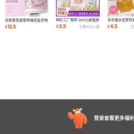
网红工厂推荐 SNYD留香珠
毛衣缩水还原恢
活氧香氛留香珠爆炸盐衣物
220g持久护衣留香洗衣柔
放大柔顺洗涤剂
祛黄斑祛渍家用彩漂粉彩衣
3.5
4.5
12.5
¥
¥
¥
已售
600+
瓶
已
顺秋冬代发批发
衣软化蓬松液
亮白洗衣伴侣
登录查看更多福利