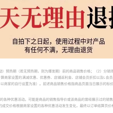
动）预热期（若无预热期，则为爆发期）前的商品销售价格；（2）分销
计算商家设置的满减优惠、优惠券、店铺返利金、店铺会员折扣以及L会
终以商家的自行设置为准）。前述商品销售价格指商品页面当日展示的标
的各种优惠活动。可能是商品的销售指导价或该商品的曾经展示过的销售
体的成交价格根据商家设置的各种优惠活动发生变化，最终以订单结算页价