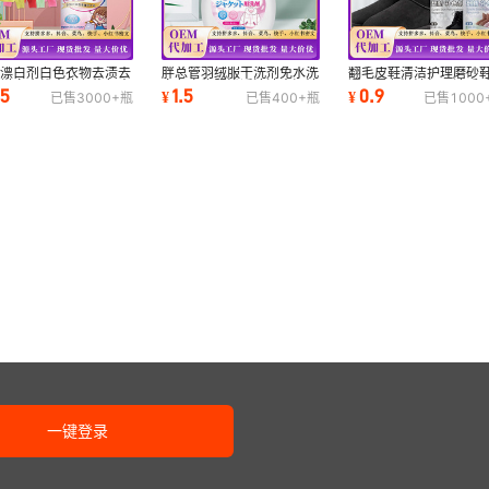
原漂白剂白色衣物去渍去
胖总管羽绒服干洗剂免水洗
翻毛皮鞋清洁护理磨砂
黄增白水粉串染色修复去
白色衣物服渗透清洁去污渍
通用黑色鞋油打理液反
.5
1.5
0.9
¥
¥
已售
3000+
瓶
已售
400+
瓶
已售
1000
洗衣服神器
油迹神器专用
面麂皮补色剂
一键登录