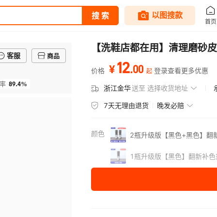
【洗鞋店都在用】清理磨砂皮
客服
商品
12
.
00
¥
价格
登录查看更多优惠
起
89.4%
率
浙江金华
送至
选择收货地址
7天无理由退货
晚发必赔
颜色
2瓶升级版【黑色+黑色】翻
1瓶升级版【黑色】翻新补色