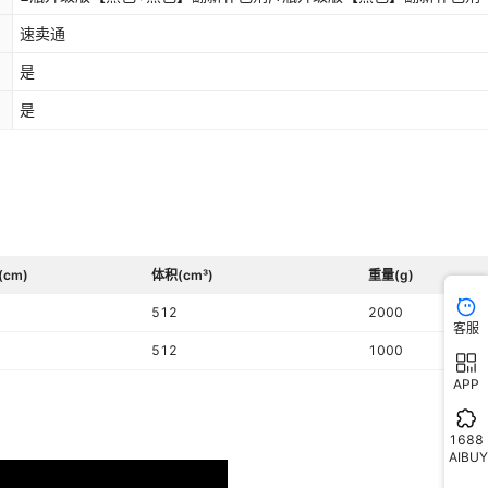
速卖通
是
是
(cm)
体积(cm³)
重量(g)
512
2000
客服
512
1000
APP
1688
AIBUY