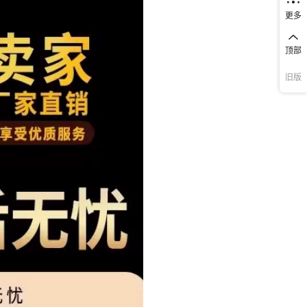
更多
顶部
旧版