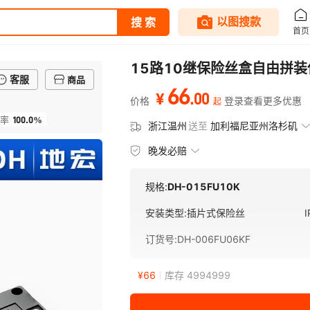
15路10继保险丝盒自由拼
客服
商品
66
.
00
¥
价格
登录查看更多优惠
起
100.0%
率
浙江温州
送至
加利福尼亚州洛杉矶
晚发必赔
规格:
DH-015FU10K
安装类型
:
插片式保险丝
订货号
:
DH-006FU06KF
¥
66
库存 4994999