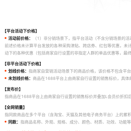
【平台活动下价格】
活动前价格：
（1）非分销场景下，指平台活动（不含分销场景的活
前述价格未计算平台发放的各种采购津贴、跨店券、红包等优惠，未
动下的各种优惠（包括商家自行设置的非指定人群的单品优惠等，最
【非平台活动下价格】
划线价格：
指商家自营销活动场景下的商品价格，该价格不包含平台
未划线价格：
商品在1688平台上由商家自行设置的销售标价，具
【发布价】
指商品在1688平台上由商家自行设置的销售标价并叠加L会员价折扣
【全网销量】
指同款商品在多个平台（含淘宝、天猫及其他电子商务平台）上的累
同款：
指商品名称、外观、规格、成分、颜色、材质、功效、功能等