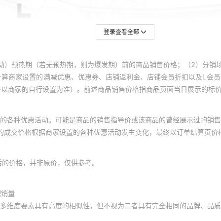
登录查看全部
动）预热期（若无预热期，则为爆发期）前的商品销售价格；（2）分销
计算商家设置的满减优惠、优惠券、店铺返利金、店铺会员折扣以及L会
终以商家的自行设置为准）。前述商品销售价格指商品页面当日展示的标
的各种优惠活动。可能是商品的销售指导价或该商品的曾经展示过的销售
体的成交价格根据商家设置的各种优惠活动发生变化，最终以订单结算页价
后的价格，并非原价，仅供参考。
积销量
多维度要素具有高度的相似性，但不视为二者具有完全相同的品牌、品质