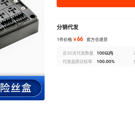
分销代发
66
￥
1件价格
官方仓退货
近30天代发数量
100以内
代发品质达标率
100.00%