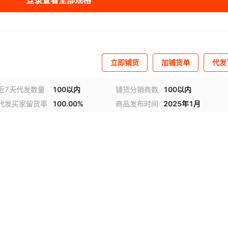
登录查看全部规格
立即铺货
加铺货单
代发
近7天代发数量
100以内
铺货分销商数
100以内
代发买家留货率
100.00%
商品发布时间
2025年1月