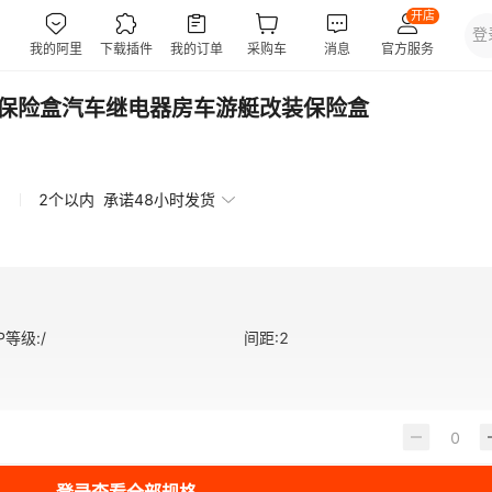
装保险盒汽车继电器房车游艇改装保险盒
2个以内
承诺48小时发货
IP等级
:
/
间距
:
2