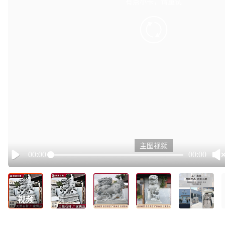
有点小卡，请重试
retry
主图视频
00:00
00:00
Play
视频