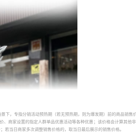
场景下，专指分销活动预热期（若无预热期，则为爆发期）前的商品销售
员价、商家设置的指定人群单品优惠活动等各种优惠；该价格会计算其他
价；若当日商家多次调整销售价格的，取当日最后展示的销售价格。