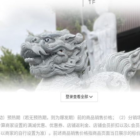
登录查看全部
动）预热期（若无预热期，则为爆发期）前的商品销售价格；（2）分销
计算商家设置的满减优惠、优惠券、店铺返利金、店铺会员折扣以及L会
终以商家的自行设置为准）。前述商品销售价格指商品页面当日展示的标