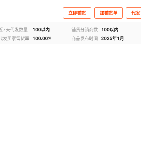
立即铺货
加铺货单
代发
近7天代发数量
100以内
铺货分销商数
100以内
代发买家留货率
100.00%
商品发布时间
2025年1月