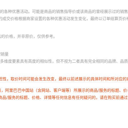
的各种优惠活动。可能是商品的销售指导价或该商品的曾经展示过的销售
体的成交价格根据商家设置的各种优惠活动发生变化，最终以订单结算页价
后的价格，并非原价，仅供参考。
积销量
多维度要素具有高度的相似性，但不视为二者具有完全相同的品牌、品质
延迟性，取价时间可能会发生改变，最终以前述展示的具体时间和所对应的
者，阿里巴巴中国站（含网站、客户端等）所展示的商品/服务的标题、
商品/服务的标题、价格、详情等任何信息有任何疑问的，请在购买前通