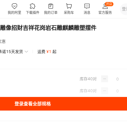
雕像招财吉祥花岗岩石雕麒麟雕塑摆件
优惠
承诺15天发货
运费
¥
1
起
库存
40
对
库存
40
对
登录查看全部规格