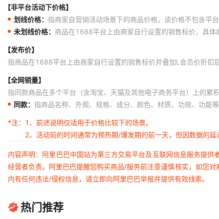
【非平台活动下价格】
划线价格：
指商家自营销活动场景下的商品价格，该价格不包含平台
未划线价格：
商品在1688平台上由商家自行设置的销售标价，具
【发布价】
指商品在1688平台上由商家自行设置的销售标价并叠加L会员价折扣
【全网销量】
指同款商品在多个平台（含淘宝、天猫及其他电子商务平台）上的累
同款：
指商品名称、外观、规格、成分、颜色、材质、功效、功能等
*注：
1、前述说明仅适用于价格比较下的场景。
2、活动前的时间通常为预热期/爆发期的前一天，但因数据的
内容声明：阿里巴巴中国站为第三方交易平台及互联网信息服务提供
经营者负责。阿里巴巴提醒您购买商品/服务前注意谨慎核实，如您对
内有任何违法/侵权信息，请立即向阿里巴巴举报并提供有效线索。
热门推荐