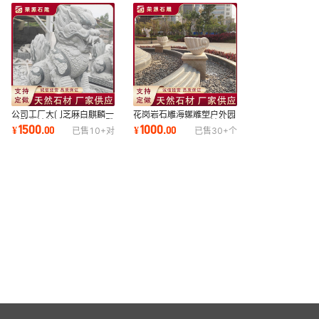
公司工厂大门芝麻白麒麟一
花岗岩石雕海螺雕塑户外园
对雕像神兽招财花岗岩石雕
林贝壳喷泉广场公园精美各
1500
1000
¥
.
00
¥
.
00
已售
10+
对
已售
30+
个
麒麟雕塑摆件
种造型摆件