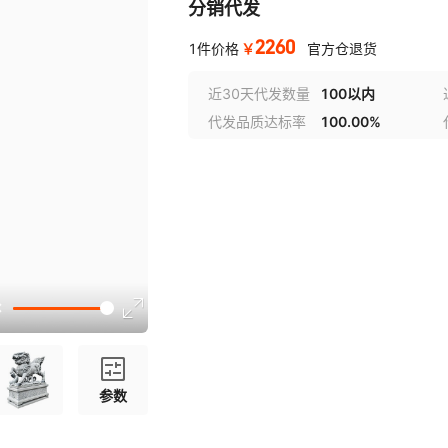
分销代发
2260
￥
1件价格
官方仓退货
近30天代发数量
100以内
代发品质达标率
100.00%
参数