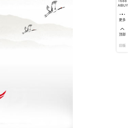
1688
AIBUY
更多
顶部
旧版