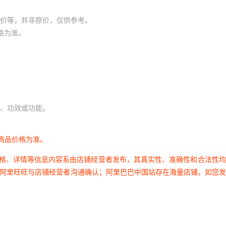
价等，并非原价，仅供参考。
格为准。
、功效或功能。
商品价格为准。
价格、详情等信息内容系由店铺经营者发布，其真实性、准确性和合法性
过阿里旺旺与店铺经营者沟通确认；阿里巴巴中国站存在海量店铺，如您