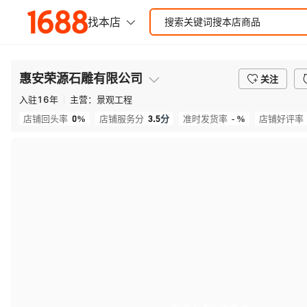
惠安荣源石雕有限公司
关注
入驻
16
年
主营：
景观工程
0%
3.5
分
- %
店铺回头率
店铺服务分
准时发货率
店铺好评率