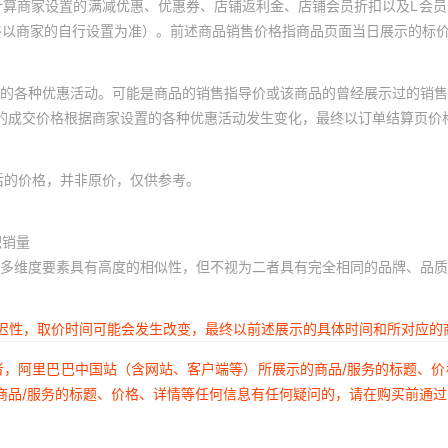
计算商家设置的满减优惠、优惠券、店铺返利金、店铺会员折扣以及L会
终以商家的自行设置为准）。前述商品销售价格指商品页面当日展示的标
的各种优惠活动。可能是商品的销售指导价或该商品的曾经展示过的销售
体的成交价格根据商家设置的各种优惠活动发生变化，最终以订单结算页价
后的价格，并非原价，仅供参考。
积销量
多维度要素具有高度的相似性，但不视为二者具有完全相同的品牌、品质
延迟性，取价时间可能会发生改变，最终以前述展示的具体时间和所对应的
者，阿里巴巴中国站（含网站、客户端等）所展示的商品/服务的标题、
商品/服务的标题、价格、详情等任何信息有任何疑问的，请在购买前通