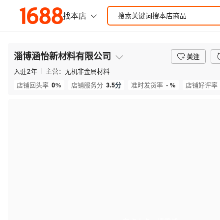
淄博涵怡新材料有限公司
关注
入驻
2
年
主营：
无机非金属材料
0%
3.5
分
- %
店铺回头率
店铺服务分
准时发货率
店铺好评率