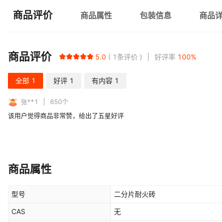
商品评价
商品属性
包装信息
商品
商品评价
5.0
1
条评价
好评率
100
%
全部
1
好评
1
有内容
1
张**1
650
个
该用户觉得商品非常赞，给出了五星好评
商品属性
型号
二分片耐火砖
CAS
无