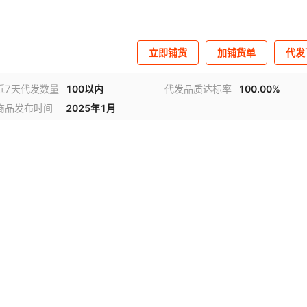
立即铺货
加铺货单
代发
近7天代发数量
100以内
代发品质达标率
100.00%
商品发布时间
2025年1月