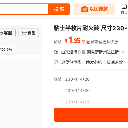
粘土半枚片耐火砖 尺寸230*
客服
商品
1
.
35
¥
价格
登录查看更多优惠
起
100.0%
山东淄博
送至
德克萨斯州达拉斯
退货包运费
晚发必赔
极速退款
规格
230*114*20
230*114*30
230*114*65