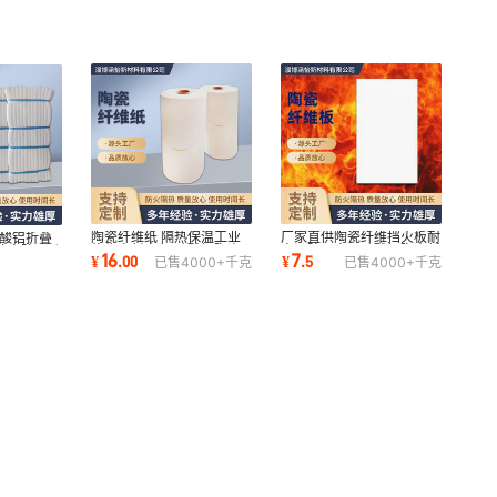
陶瓷纤维纸 隔热保温工业
厂家直供陶瓷纤维挡火板耐
硅酸铝折叠
绝缘密封白色 硅酸铝陶瓷
高温防火高强硅酸铝陶瓷纤
填充防火硅
16
7
¥
.
00
¥
.
5
已售
4000+
千克
已售
4000+
千克
纤维纸阻燃陶瓷
维板 雕刻专