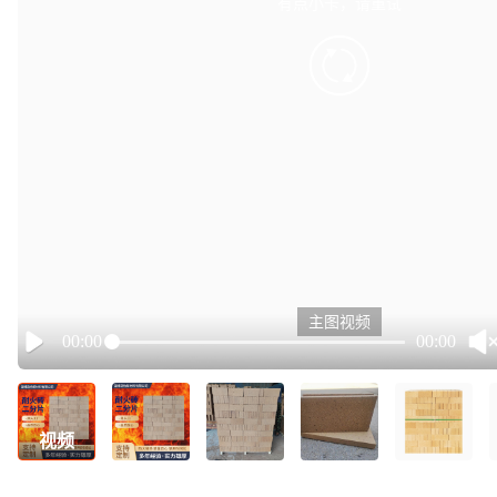
有点小卡，请重试
retry
主图视频
00:00
00:00
Play
视频