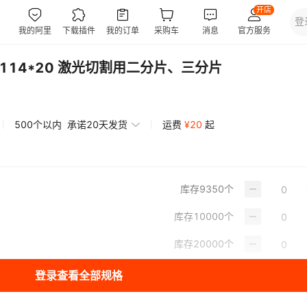
114*20 激光切割用二分片、三分片
500个以内
承诺20天发货
运费
¥
20
起
库存
9350
个
库存
10000
个
库存
20000
个
登录查看全部规格