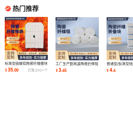
热门推荐
标准型硅酸铝陶瓷纤维模块
工厂生产耐高温陶瓷纤维毯
普通型/标准型
耐高温隧道窑陶瓷纤折叠块
窑炉管道防火隔热硅酸铝针
块窑炉设备保温
35
3
4
¥
.
00
¥
.
65
¥
.
6
已售
300+
个
保温隔热材料
刺毯保温棉
酸铝纤维模块I