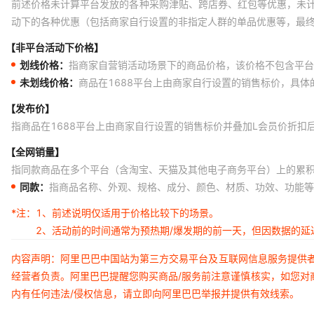
前述价格未计算平台发放的各种采购津贴、跨店券、红包等优惠，未
动下的各种优惠（包括商家自行设置的非指定人群的单品优惠等，最
【非平台活动下价格】
划线价格：
指商家自营销活动场景下的商品价格，该价格不包含平台
未划线价格：
商品在1688平台上由商家自行设置的销售标价，具
【发布价】
指商品在1688平台上由商家自行设置的销售标价并叠加L会员价折扣
【全网销量】
指同款商品在多个平台（含淘宝、天猫及其他电子商务平台）上的累
同款：
指商品名称、外观、规格、成分、颜色、材质、功效、功能等
*注：
1、前述说明仅适用于价格比较下的场景。
2、活动前的时间通常为预热期/爆发期的前一天，但因数据的
内容声明：阿里巴巴中国站为第三方交易平台及互联网信息服务提供
经营者负责。阿里巴巴提醒您购买商品/服务前注意谨慎核实，如您对
内有任何违法/侵权信息，请立即向阿里巴巴举报并提供有效线索。