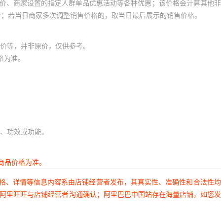
员价、商家设置的指定人群单品优惠活动等各种优惠；该价格会计算其他
价；若当日商家多次调整销售价格的，取当日最后展示的销售价格。
价等，并非原价，仅供参考。
格为准。
、功效或功能。
商品价格为准。
价格、详情等信息内容系由店铺经营者发布，其真实性、准确性和合法性
过阿里旺旺与店铺经营者沟通确认；阿里巴巴中国站存在海量店铺，如您