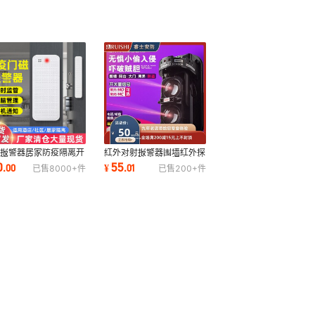
磁报警器居家防疫隔离开
红外对射报警器围墙红外探
程WiFi防盗器NB智能
测器户外防水道闸门窗红外
0
55
.
00
¥
.
01
已售
8000+
件
已售
200+
件
磁感应报警器
线防盗器室外