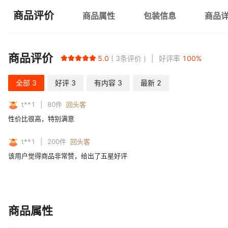
商品评价
商品属性
包装信息
商品
商品评价
5.0
3
条评价
好评率
100
%
全部
3
好评
3
有内容
3
最新
2
t**1
80
件
回头客
性价比很高，特别满意
t**1
200
件
回头客
该用户觉得商品非常赞，给出了五星好评
商品属性