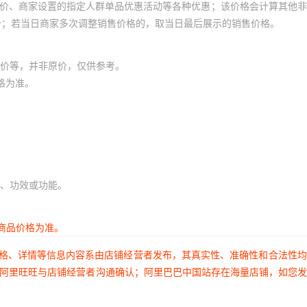
员价、商家设置的指定人群单品优惠活动等各种优惠；该价格会计算其他
价；若当日商家多次调整销售价格的，取当日最后展示的销售价格。
价等，并非原价，仅供参考。
格为准。
、功效或功能。
商品价格为准。
价格、详情等信息内容系由店铺经营者发布，其真实性、准确性和合法性
过阿里旺旺与店铺经营者沟通确认；阿里巴巴中国站存在海量店铺，如您