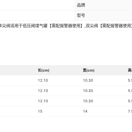
品牌
型号
,单尖阀适用于低压阀煤气罐【需配报警器使用】,双尖阀【需配报警器使
长(cm)
宽(cm)
高
12.10
10.30
5.
12.10
10.30
5.
12.10
10.30
5.
15
14
7.