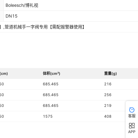
Boleesch/博礼视
DN15
用】,管道机械手一字阀专用【需配报警器使用】
(cm)
体积(cm³)
重量(g)
50
685.465
216
50
685.465
256
50
685.465
219
客服
50
1575
408
APP