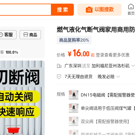
燃气液化气断气阀家用商用防
客服
商品
商品复购率20%
16
100.0%
.
00
率
¥
价格
登录查看更多优惠
起
广东深圳
送至
加利福尼亚州洛杉矶
7天无理由退货
晚发必赔
规格
DN15电磁阀【需配报警器
单尖阀适用于低压阀煤气罐
双尖阀【需配报警器使用】
管道机械手一字阀专用【需