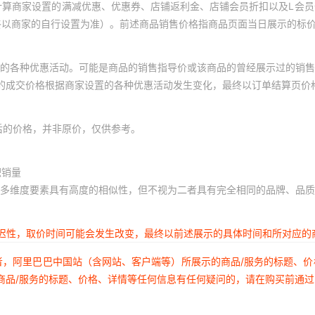
计算商家设置的满减优惠、优惠券、店铺返利金、店铺会员折扣以及L会
终以商家的自行设置为准）。前述商品销售价格指商品页面当日展示的标
的各种优惠活动。可能是商品的销售指导价或该商品的曾经展示过的销售
体的成交价格根据商家设置的各种优惠活动发生变化，最终以订单结算页价
后的价格，并非原价，仅供参考。
积销量
多维度要素具有高度的相似性，但不视为二者具有完全相同的品牌、品质
延迟性，取价时间可能会发生改变，最终以前述展示的具体时间和所对应的
者，阿里巴巴中国站（含网站、客户端等）所展示的商品/服务的标题、
商品/服务的标题、价格、详情等任何信息有任何疑问的，请在购买前通