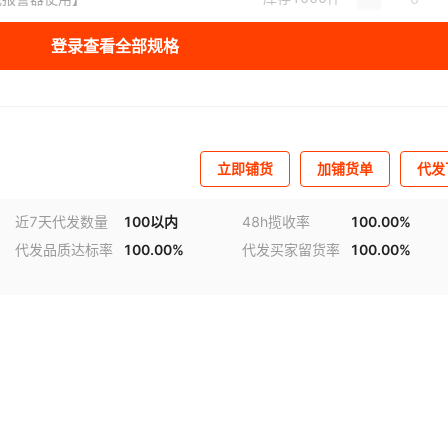
登录查看全部规格
立即铺货
加铺货单
代发
近7天代发数量
100以内
48h揽收率
100.00%
代发品质达标率
100.00%
代发买家留货率
100.00%