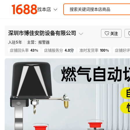
深圳市博佳安防设备有限公司
关注
入驻
5
年
主营：
报警器
43%
4.0
分
100%
店铺回头率
店铺服务分
准时发货率
店铺好评