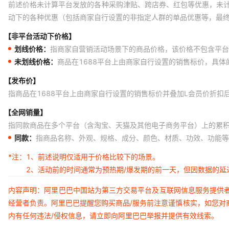
前述价格未计算平台发放的各种采购津贴、跨店券、红包等优惠，未
动下的各种优惠（包括商家自行设置的非指定人群的单品优惠等，最
【非平台活动下价格】
划线价格：
指商家自营销活动场景下的商品价格，该价格不包含平台
未划线价格：
商品在1688平台上由商家自行设置的销售标价，具
【发布价】
指商品在1688平台上由商家自行设置的销售标价并叠加L会员价折扣
【全网销量】
指同款商品在多个平台（含淘宝、天猫及其他电子商务平台）上的累
同款：
指商品名称、外观、规格、成分、颜色、材质、功效、功能等
*注：
1、前述说明仅适用于价格比较下的场景。
2、活动前的时间通常为预热期/爆发期的前一天，但因数据的
内容声明：阿里巴巴中国站为第三方交易平台及互联网信息服务提供
经营者负责。阿里巴巴提醒您购买商品/服务前注意谨慎核实，如您对
内有任何违法/侵权信息，请立即向阿里巴巴举报并提供有效线索。