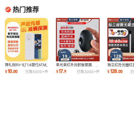
热门推荐
博礼视RV-971A银行ATM
单光束红外对射报警器
独立红外光栅红
振动探测器震动探头防盗报
ABO-20户外限高道闸红外
器户外栅栏门窗
10
17
128
¥
.
00
¥
.
9
¥
.
00
已售
5000+
件
已售
3000+
件
已
警器高灵敏度感应
线感应警报探测器
线探测器室外