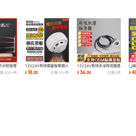
外对射报警
12V24V有线烟雾报警器火
12V24V有线水浸探测器基
门
防盗器红外
灾消防烟感器烟雾光电联网
站水浸传感器仓库水位检测
门远
18
36
4
¥
.
00
¥
.
00
¥
售
200+
件
已售
70+
件
已售
5
件
离子感烟探测器
漏水报警器
门