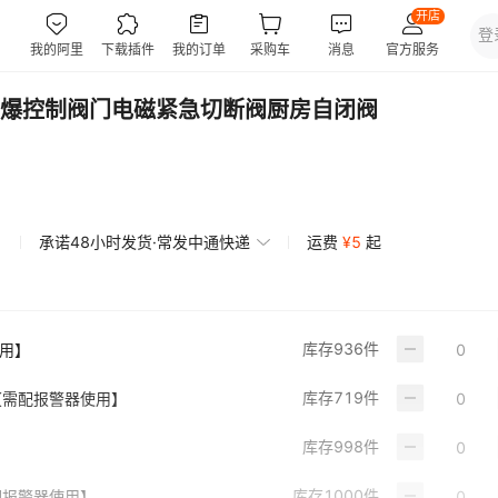
爆控制阀门电磁紧急切断阀厨房自闭阀
承诺48小时发货·常发中通快递
运费
¥
5
起
库存
936
件
使用】
库存
719
件
【需配报警器使用】
库存
998
件
库存
1000
件
配报警器使用】