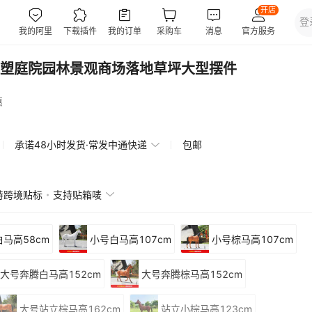
塑庭院园林景观商场落地草坪大型摆件
惠
承诺48小时发货·常发中通快递
包邮
持跨境贴标
支持贴箱唛
白马高58cm
小号白马高107cm
小号棕马高107cm
大号奔腾白马高152cm
大号奔腾棕马高152cm
大号站立棕马高162cm
站立小棕马高123cm