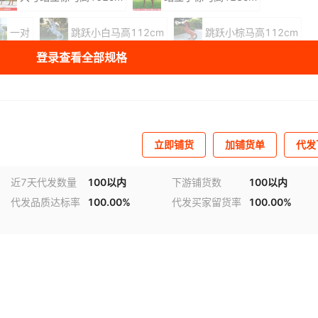
一对
跳跃小白马高112cm
跳跃小棕马高112cm
登录查看全部规格
抬后脚棕马高145cm
站立大公棕马高158cm
三只棕马组合
两只棕马
五只棕马
两只白马
只组合
立即铺货
加铺货单
代发
库存
200
件
近7天代发数量
100以内
下游铺货数
100以内
代发品质达标率
100.00%
代发买家留货率
100.00%