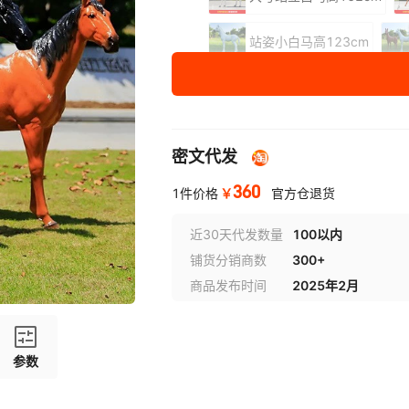
站姿小白马高123cm
站立公白马高158cm
抬前脚棕马高160cm
密文代发
大小只组合
大号四
360
￥
1件价格
官方仓退货
尺寸
标准
近30天代发数量
100以内
铺货分销商数
300+
商品发布时间
2025年2月
参数