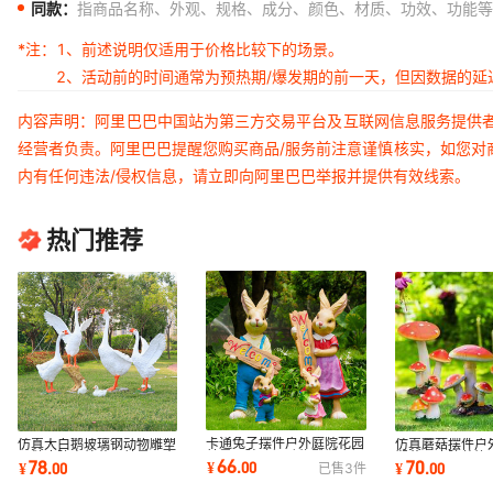
同款：
指商品名称、外观、规格、成分、颜色、材质、功效、功能等
*注：
1、前述说明仅适用于价格比较下的场景。
2、活动前的时间通常为预热期/爆发期的前一天，但因数据的
内容声明：阿里巴巴中国站为第三方交易平台及互联网信息服务提供
经营者负责。阿里巴巴提醒您购买商品/服务前注意谨慎核实，如您对
内有任何违法/侵权信息，请立即向阿里巴巴举报并提供有效线索。
热门推荐
卡通兔子摆件户外庭院花园
仿真大白鹅玻璃钢动物雕塑
仿真蘑菇摆件户
林景观玻璃钢动物雕塑广场
天鹅庭院户外花园林景观水
塑花园庭院装饰
66
78
70
¥
.
00
¥
.
00
¥
.
00
已售
3
件
草坪装饰美陈
池造景大摆件
园林景观造景