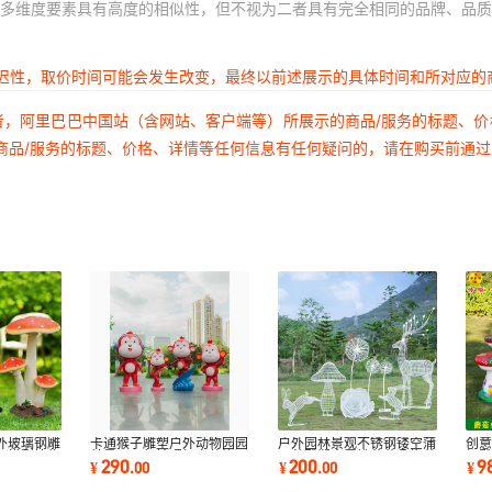
多维度要素具有高度的相似性，但不视为二者具有完全相同的品牌、品质
延迟性，取价时间可能会发生改变，最终以前述展示的具体时间和所对应的
者，阿里巴巴中国站（含网站、客户端等）所展示的商品/服务的标题、
商品/服务的标题、价格、详情等任何信息有任何疑问的，请在购买前通
外玻璃钢雕
卡通猴子雕塑户外动物园园
户外园林景观不锈钢镂空蒲
创
品模型植物
林景观网红拍照打卡装饰品
公英雕塑金属铁艺花朵梅花
钢
290
200
9
¥
.
00
¥
.
00
¥
玻璃钢大摆件
鹿装饰品摆件
儿