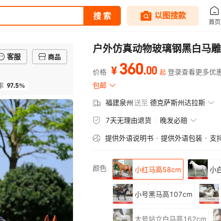
户外仿真动物玻璃钢黑白马雕
客服
商品
360
.
00
¥
价格
登录查看更多优
起
97.5%
包邮
率
福建泉州
送至
德克萨斯州达拉斯
7天无理由退货
晚发必赔
提供外语说明书
提供外语包装
支
颜色
小红马高58cm
小
小号黑马高107cm
大号站立白马高162cm