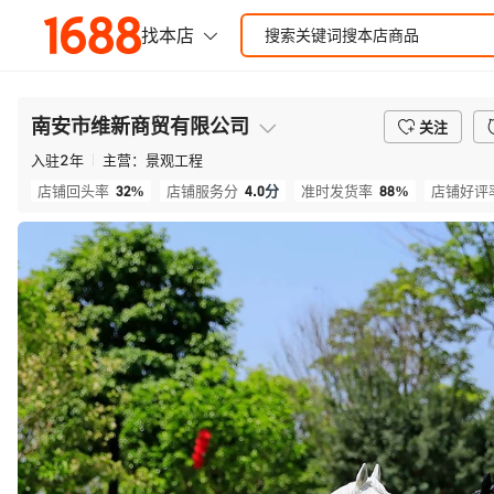
南安市维新商贸有限公司
关注
入驻
2
年
主营：
景观工程
32%
4.0
分
88%
店铺回头率
店铺服务分
准时发货率
店铺好评