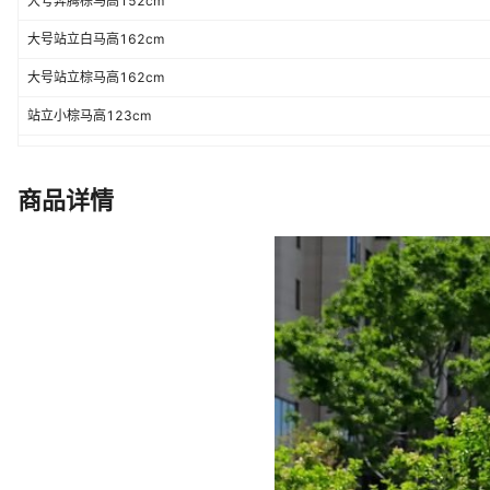
大号奔腾棕马高152cm
大号站立白马高162cm
大号站立棕马高162cm
站立小棕马高123cm
站姿小白马高123cm
一对
商品详情
跳跃小白马高112cm
跳跃小棕马高112cm
站立公白马高158cm
抬后脚棕马高145cm
站立大公棕马高158cm
抬前脚棕马高160cm
三只棕马组合