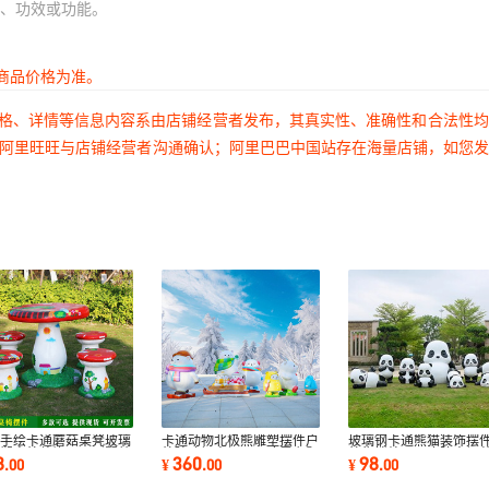
、功效或功能。
商品价格为准。
价格、详情等信息内容系由店铺经营者发布，其真实性、准确性和合法性
过阿里旺旺与店铺经营者沟通确认；阿里巴巴中国站存在海量店铺，如您
意手绘卡通蘑菇桌凳玻璃
卡通动物北极熊雕塑摆件户
玻璃钢卡通熊猫装饰摆
雕塑户外装饰公园别墅幼
外玻璃钢商场公园冰雪主题
外售楼处公园庭院商场
8
360
98
.
00
¥
.
00
¥
.
00
园美陈摆件
网红打卡装饰
仿真动物雕塑