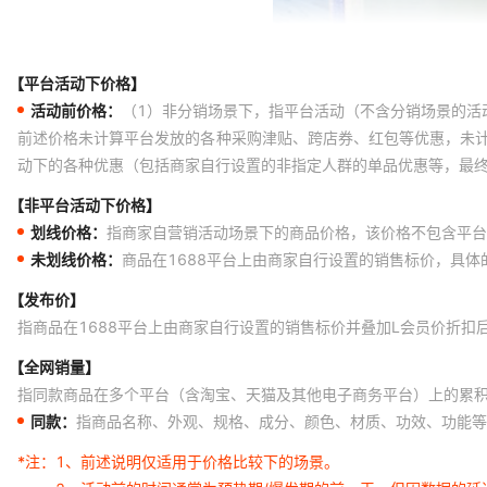
【平台活动下价格】
活动前价格：
（1）非分销场景下，指平台活动（不含分销场景的活
前述价格未计算平台发放的各种采购津贴、跨店券、红包等优惠，未
动下的各种优惠（包括商家自行设置的非指定人群的单品优惠等，最
【非平台活动下价格】
划线价格：
指商家自营销活动场景下的商品价格，该价格不包含平台
未划线价格：
商品在1688平台上由商家自行设置的销售标价，具
【发布价】
指商品在1688平台上由商家自行设置的销售标价并叠加L会员价折扣
【全网销量】
指同款商品在多个平台（含淘宝、天猫及其他电子商务平台）上的累
同款：
指商品名称、外观、规格、成分、颜色、材质、功效、功能等
*注：
1、前述说明仅适用于价格比较下的场景。