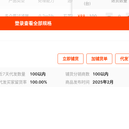
产品类型
处理能力
滤料类型
原理
进货数量
(台)
多介质过滤器
0.2m³/h
石英砂活性炭
¥
88
100
吸附法
登录查看全部规格
多介质过滤器
0.2m³/h
石英砂活性炭
¥
96
100
吸附法
多介质过滤器
0.5m³/h
石英砂活性炭
¥
100
100
吸附法
多介质过滤器
0.5m³/h
石英砂活性炭
¥
120
100
吸附法
立即铺货
加铺货单
代发
多介质过滤器
1m³/h
石英砂活性炭
¥
130
100
吸附法
近7天代发数量
100以内
铺货分销商数
100以内
代发买家留货率
100.00%
商品发布时间
2025年2月
频
1
/
2
多介质过滤器
1m³/h
石英砂活性炭
¥
130
965
吸附法
1
多介质过滤器
2m³/h
石英砂活性炭
¥
188
987
吸附法
1
多介质过滤器
2m³/h
石英砂活性炭
¥
320
100
吸附法
多介质过滤器
2m³/h
石英砂活性炭
¥
258
987
吸附法
1