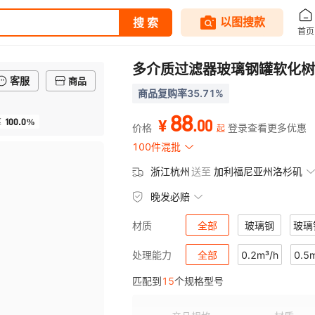
多介质过滤器玻璃钢罐软化树
客服
商品
商品复购率35.71%
88
100.0%
.
00
率
¥
价格
登录查看更多优惠
起
100件混批
浙江杭州
送至
加利福尼亚州洛杉矶
晚发必赔
全部
玻璃钢
玻璃钢
材质
全部
0.2m³/h
0.5
处理能力
匹配到
15
个规格型号
4m³/h
5m³/h
6m³