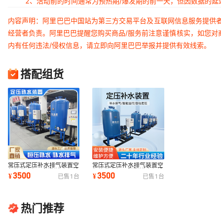
2、活动前的时间通常为预热期/爆发期的前一天，但因数据的
内容声明：阿里巴巴中国站为第三方交易平台及互联网信息服务提供
经营者负责。阿里巴巴提醒您购买商品/服务前注意谨慎核实，如您对
内有任何违法/侵权信息，请立即向阿里巴巴举报并提供有效线索。
搭配组货
常压式定压补水排气装置空
常压式定压补水排气装置空
气能供水加厚膨胀罐变频设
气能供水加厚膨胀罐变频设
3500
3500
¥
¥
已售
1
台
已售
1
台
备恒压水泵
备恒压水泵
热门推荐