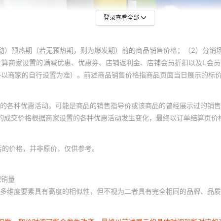
登录查看全部
动）预热期（若无预热期，则为爆发期）前的商品销售价格；（2）分销
计算商家设置的满减优惠、优惠券、店铺返利金、店铺会员折扣以及L会
终以商家的自行设置为准）。前述商品销售价格指商品页面当日展示的标
的各种优惠活动。可能是商品的销售指导价或该商品的曾经展示过的销售
体的成交价格根据商家设置的各种优惠活动发生变化，最终以订单结算页价
后的价格，并非原价，仅供参考。
积销量
多维度要素具有高度的相似性，但不视为二者具有完全相同的品牌、品质