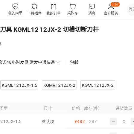
 KGML1212JX-2 切槽切断刀杆
惠
承诺48小时发货·常发中通快递
包邮
KGML1212JX-1.5
KGMR1212JX-2
KGML1212JX-2
6JX-2
KGMR2525M-3
KGMR1010JX-1.5
类型
尺寸
价格 | 库存(件)
进货数量
0K-3T20
212JX-1.5
默认项
¥
492
297