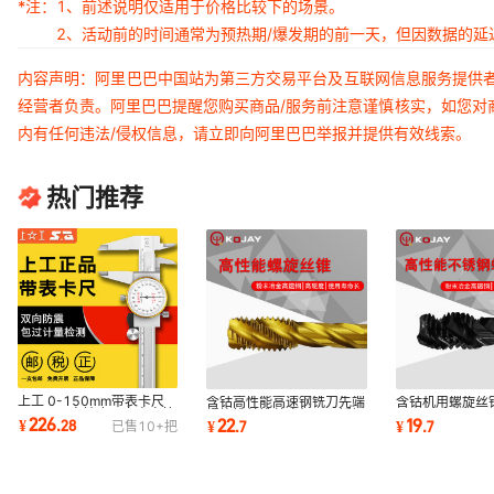
*注：
1、前述说明仅适用于价格比较下的场景。
2、活动前的时间通常为预热期/爆发期的前一天，但因数据的
内容声明：阿里巴巴中国站为第三方交易平台及互联网信息服务提供
经营者负责。阿里巴巴提醒您购买商品/服务前注意谨慎核实，如您对
内有任何违法/侵权信息，请立即向阿里巴巴举报并提供有效线索。
热门推荐
上工 0-150mm带表卡尺
含钴高性能高速钢铣刀先端
含钴机用螺旋丝
0.01mm高精度双向表盘抗
螺旋槽丝锥丝攻机用不锈钢
牙M3M4M5M6
226
22
19
¥
.
28
¥
.
7
¥
.
7
已售
10+
把
震不锈钢游标卡尺
钻孔利器
高速钢丝锥不锈