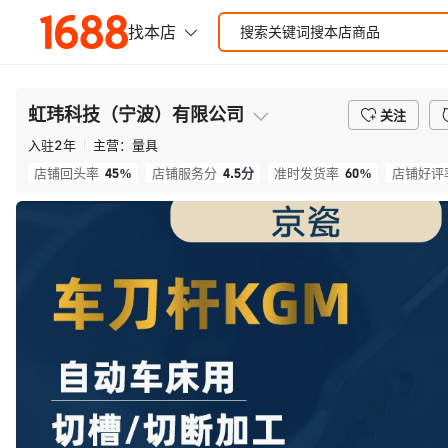
虹玮科技（宁波）有限公司
关注
入驻
2
年
主营：
量具
45%
4.5
分
60%
店铺回头率
店铺服务分
准时发货率
店铺好评