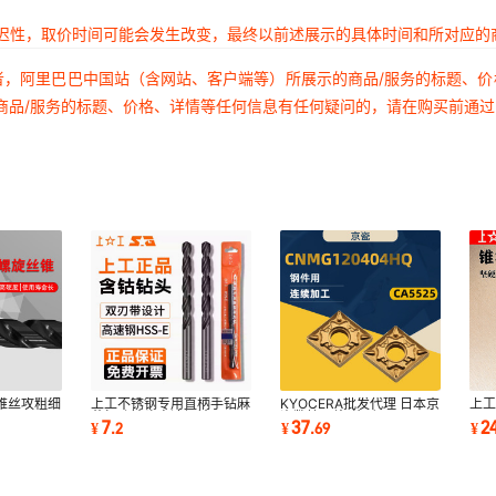
延迟性，取价时间可能会发生改变，最终以前述展示的具体时间和所对应的
者，阿里巴巴中国站（含网站、客户端等）所展示的商品/服务的标题、
商品/服务的标题、价格、详情等任何信息有任何疑问的，请在购买前通
锥丝攻粗细
上工不锈钢专用直柄手钻麻
KYOCERA批发代理 日本京
上工
M8M10
花打孔钻头高速钢钻3.0-
瓷数控刀片 菱形
11
7
37
2
¥
.
2
¥
.
69
¥
钢钻孔
4.9mmHSS-E
CNMG120404 硬质合金
花
刀粒