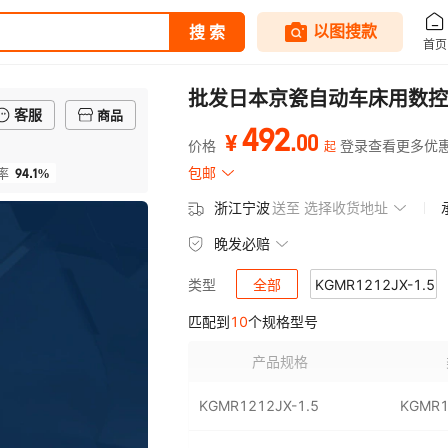
批发日本京瓷自动车床用数控刀具
客服
商品
492
.
00
¥
价格
登录查看更多优
起
94.1%
包邮
率
浙江宁波
送至
选择收货地址
晚发必赔
全部
KGMR1212JX-1.5
类型
匹配到
10
个规格型号
KGMR1212F-1.5-85
KGMR161
产品规格
KGMR2020K-2T17
KGMR202
KGMR1212JX-1.5
KGMR1