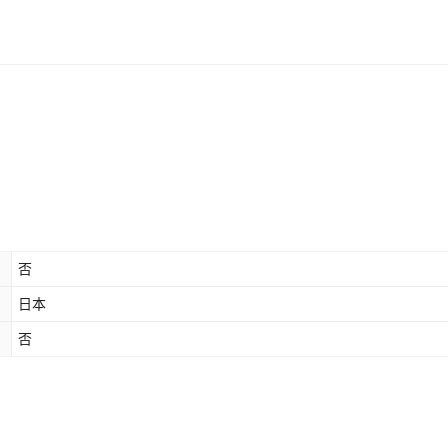
否
日本
否