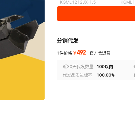
KGML1212JX-1.5
KGML1
KGMR1212JX-2
KGMR
KGML1212JX-2
KGML
分销代发
KGMR1
KGMR1212F-1.5-85
492
￥
1件价格
官方仓退货
KGMR1616JX-2
KGMR
近30天代发数量
100以内
代发品质达标率
100.00%
KGMR2525M-3
KGMR
KGMR1010JX-1.5
KGMR1
KGMR2020K-2T17
KGMR2
KGMR2020K-3T20
KGMR2