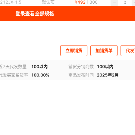
212JX-1.5
默认项
¥
492
300
登录查看全部规格
1212JX-2
默认项
¥
492
299
1212JX-2
默认项
¥
498
300
212F-1.5-
默认项
¥
498
300
立即铺货
加铺货单
代发
85
1616JX-2
默认项
¥
562.78
300
近7天代发数量
100以内
铺货分销商数
100以内
代发买家留货率
100.00%
商品发布时间
2025年2月
2525M-3
默认项
¥
498
300
010JX-1.5
默认项
¥
498
300
020K-2T17
默认项
¥
581
300
020K-3T20
默认项
¥
581
300