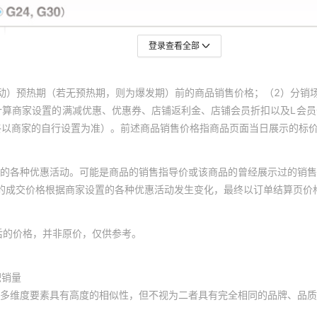
登录查看全部
动）预热期（若无预热期，则为爆发期）前的商品销售价格；（2）分销
计算商家设置的满减优惠、优惠券、店铺返利金、店铺会员折扣以及L会
终以商家的自行设置为准）。前述商品销售价格指商品页面当日展示的标
的各种优惠活动。可能是商品的销售指导价或该商品的曾经展示过的销售
体的成交价格根据商家设置的各种优惠活动发生变化，最终以订单结算页价
后的价格，并非原价，仅供参考。
积销量
多维度要素具有高度的相似性，但不视为二者具有完全相同的品牌、品质