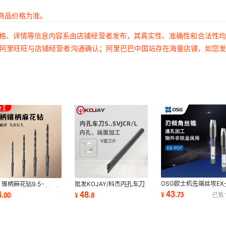
商品价格为准。
价格、详情等信息内容系由店铺经营者发布，其真实性、准确性和合法性
过阿里旺旺与店铺经营者沟通确认；阿里巴巴中国站存在海量店铺，如您
OSG欧士机先端丝攻EX
 锥柄麻花钻9.5-
批发KOJAY/科杰内孔车刀
POT一般用通钢丝孔用
.8mmHSS锥钻高速钢麻
S25R-SVJCR16 螺钉式数
43
4
48
¥
.
73
.
00
¥
.
8
已售
机用丝锥M4*0.5
钻镶柄钻孔用
控镗刀杆