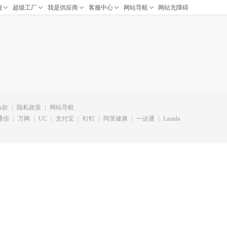
条款
隐私政策
网站导航
通信
万网
UC
支付宝
钉钉
阿里健康
一达通
Lazada