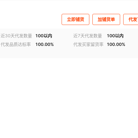
立即铺货
加铺货单
代发
近30天代发数量
100以内
近7天代发数量
100以内
代发品质达标率
100.00%
代发买家留货率
100.00%