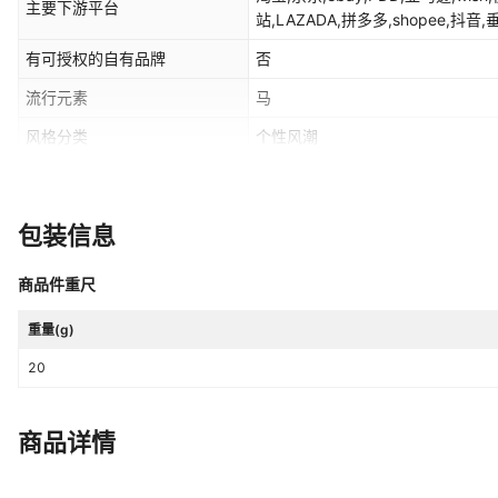
主要下游平台
站,LAZADA,拼多多,shopee,抖音
有可授权的自有品牌
否
流行元素
马
风格分类
个性风潮
流行元素分类
十二生肖
包装信息
商品件重尺
重量(g)
20
商品详情