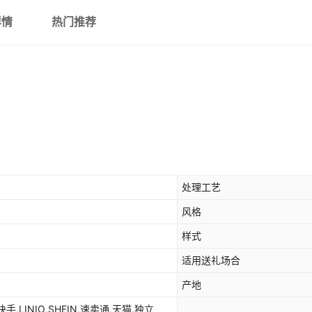
详情
热门推荐
处理工艺
风格
样式
适用送礼场合
产地
,快手,LINIO,SHEIN,速卖通,天猫,独立