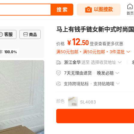
马上有钱手链女新中式时尚国潮
客服
商品
12
.
50
¥
价格
登录查看更多优惠
100.0%
满50元包邮
满50元包邮
3件混批
率
浙江金华
送至
选择收货地址
7天无理由退货
晚发必赔
支持跨境贴标
支持贴箱唛
颜色
SL4083