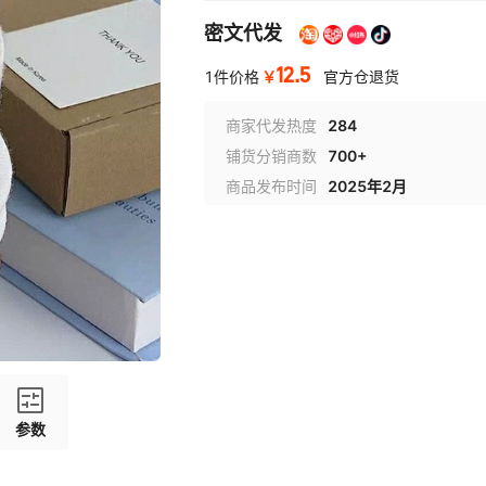
密文代发
12.5
￥
1件价格
官方仓退货
商家代发热度
284
铺货分销商数
700+
商品发布时间
2025年2月
参数