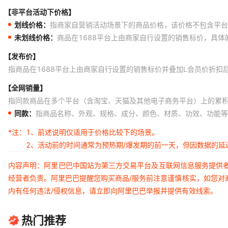
【非平台活动下价格】
划线价格：
指商家自营销活动场景下的商品价格，该价格不包含平台
未划线价格：
商品在1688平台上由商家自行设置的销售标价，具
【发布价】
指商品在1688平台上由商家自行设置的销售标价并叠加L会员价折扣
【全网销量】
指同款商品在多个平台（含淘宝、天猫及其他电子商务平台）上的累
同款：
指商品名称、外观、规格、成分、颜色、材质、功效、功能等
*注：
1、前述说明仅适用于价格比较下的场景。
2、活动前的时间通常为预热期/爆发期的前一天，但因数据的
内容声明：阿里巴巴中国站为第三方交易平台及互联网信息服务提供
经营者负责。阿里巴巴提醒您购买商品/服务前注意谨慎核实，如您对
内有任何违法/侵权信息，请立即向阿里巴巴举报并提供有效线索。
热门推荐