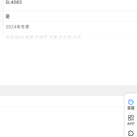
SL4083
是
2024年冬季
非洲,欧洲,南美,东南亚,北美,东北亚,中东
客服
APP