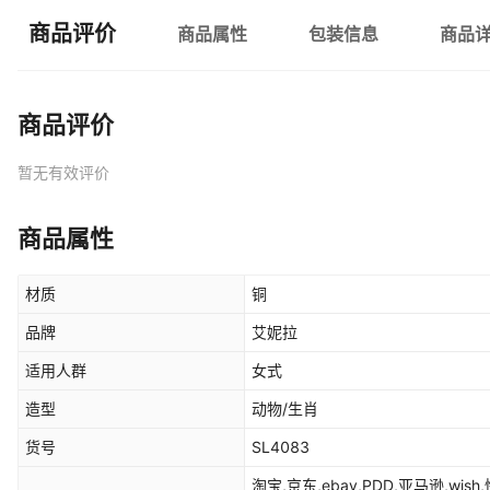
商品评价
商品属性
包装信息
商品
商品评价
暂无有效评价
商品属性
材质
铜
品牌
艾妮拉
适用人群
女式
造型
动物/生肖
货号
SL4083
淘宝,京东,ebay,PDD,亚马逊,wish