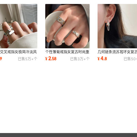
何交叉戒指女极简冷淡风
个性雏菊戒指女复古时尚重
几何链条流苏耳环女复
时尚S925镀银开口指
工S925银几何网格开口指
尚925银针气质个性耳
2
4
9
¥
.
58
¥
.
8
已售
5万+
个
已售
3万+
个
已售
50
嘻哈食指戒潮
环嘻哈食指戒潮
ins风小众耳饰潮