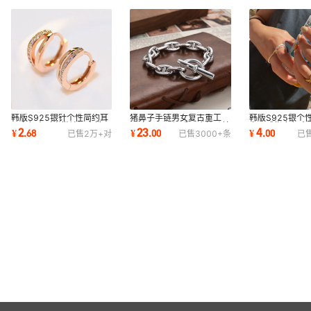
韩版S925银针个性简约耳
猪鼻子手链男女复古重工
韩版S925银个
环女复古时尚微镶闪亮锆石
OT扣S925银手环个性跨境
交叉戒指女复古
2
23
4
¥
.
68
¥
.
00
¥
.
00
已售
2万+
对
已售
3000+
条
已
耳圈耳扣耳饰潮
速卖通网红手饰潮
指戒创意指环潮