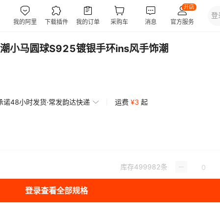
小马圆球S925镀银手环ins风手饰潮
承诺48小时发货·常发韵达快递
运费
¥
3
起
库存
499982
条
登录查看全部规格