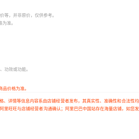
价等，并非原价，仅供参考。
格为准。
、功效或功能。
商品价格为准。
价格、详情等信息内容系由店铺经营者发布，其真实性、准确性和合法性
过阿里旺旺与店铺经营者沟通确认；阿里巴巴中国站存在海量店铺，如您