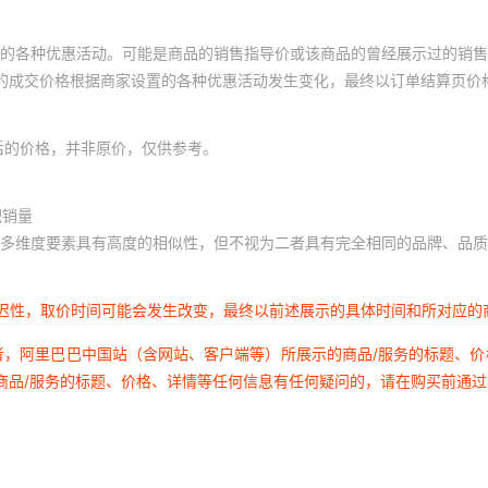
的各种优惠活动。可能是商品的销售指导价或该商品的曾经展示过的销售
体的成交价格根据商家设置的各种优惠活动发生变化，最终以订单结算页价
后的价格，并非原价，仅供参考。
积销量
多维度要素具有高度的相似性，但不视为二者具有完全相同的品牌、品质
延迟性，取价时间可能会发生改变，最终以前述展示的具体时间和所对应的
者，阿里巴巴中国站（含网站、客户端等）所展示的商品/服务的标题、
商品/服务的标题、价格、详情等任何信息有任何疑问的，请在购买前通