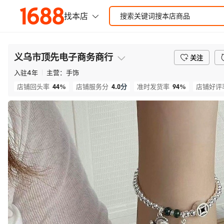
义乌市顶先电子商务商行
关注
入驻
4
年
主营：
手饰
44%
4.0
分
94%
店铺回头率
店铺服务分
准时发货率
店铺好评