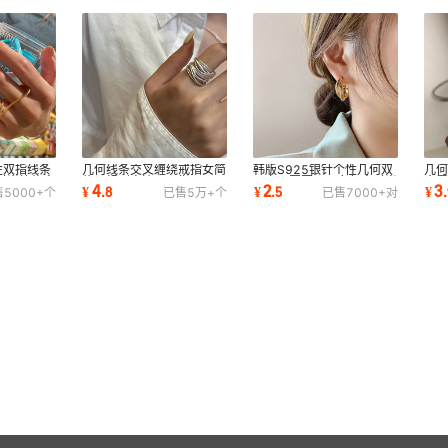
性双指线条
几何线条交叉缠绕戒指女简
韩版S925银针个性几何双
几
时尚简约食
约不规则宽边开口指环ins
层交叉圆圈耳环女复古时尚
金属
4
2
3
¥
.
8
¥
.
5
¥
.
售
5000+
个
已售
5万+
个
已售
7000+
对
风夸张食指戒
创意耳圈耳扣潮
环