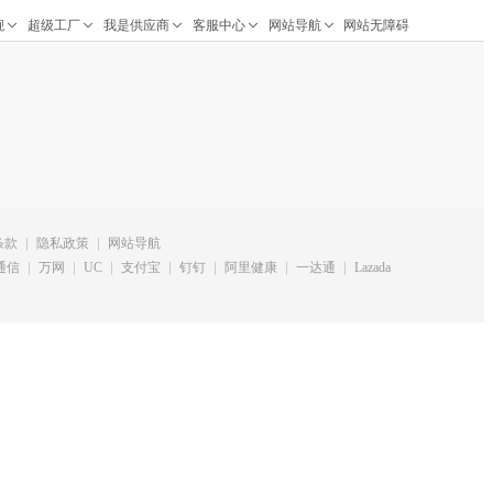
条款
隐私政策
网站导航
通信
万网
UC
支付宝
钉钉
阿里健康
一达通
Lazada