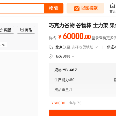
巧克力谷物 谷物棒 士力架 
客服
商品
60000
.
00
¥
价格
登录查看更多
- %
北京
送至
选择收货地址
承诺
晚发必赔
规格:
YB-467
生产能力
:
80
成品重量
:
1
¥
60000
库存 73