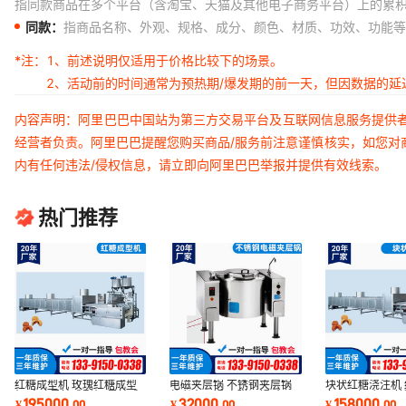
指同款商品在多个平台（含淘宝、天猫及其他电子商务平台）上的累
同款：
指商品名称、外观、规格、成分、颜色、材质、功效、功能等
*注：
1、前述说明仅适用于价格比较下的场景。
2、活动前的时间通常为预热期/爆发期的前一天，但因数据的
内容声明：阿里巴巴中国站为第三方交易平台及互联网信息服务提供
经营者负责。阿里巴巴提醒您购买商品/服务前注意谨慎核实，如您对
内有任何违法/侵权信息，请立即向阿里巴巴举报并提供有效线索。
热门推荐
红糖成型机 玫瑰红糖成型
电磁夹层锅 不锈钢夹层锅
块状红糖浇注机
机 玫瑰黑糖成型机 黑糖成
蒸煮夹层锅 电磁汤锅 夹层
备 双（三氯甲
195000
32000
158000
¥
.
00
¥
.
00
¥
.
00