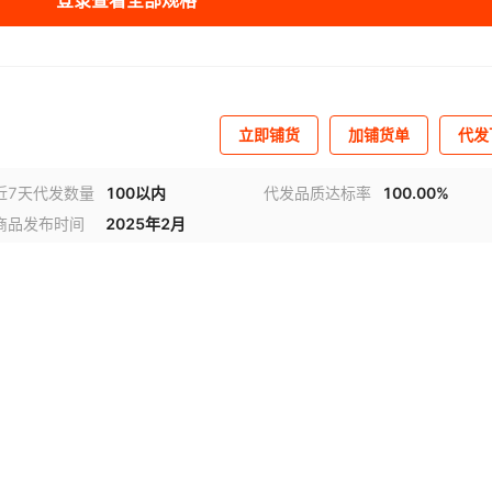
登录查看全部规格
立即铺货
加铺货单
代发
近7天代发数量
100以内
代发品质达标率
100.00%
商品发布时间
2025年2月
视频