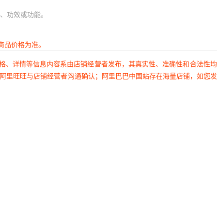
、功效或功能。
商品价格为准。
价格、详情等信息内容系由店铺经营者发布，其真实性、准确性和合法性
过阿里旺旺与店铺经营者沟通确认；阿里巴巴中国站存在海量店铺，如您