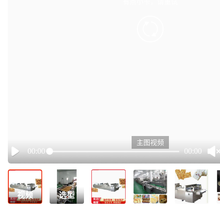
有点小卡，请重试
retry
主图视频
00:00
00:00
Play
视频
选型