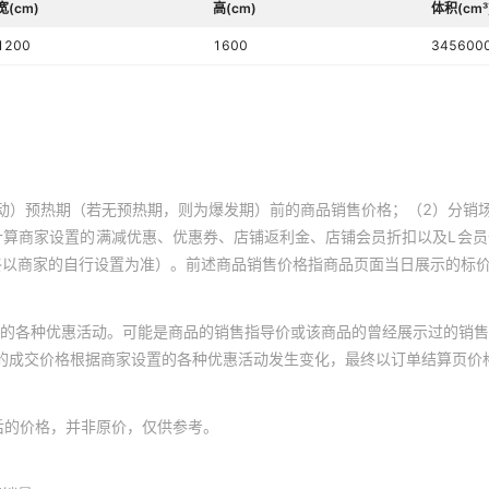
宽(cm)
高(cm)
体积(cm³
1200
1600
345600
动）预热期（若无预热期，则为爆发期）前的商品销售价格；（2）分销
计算商家设置的满减优惠、优惠券、店铺返利金、店铺会员折扣以及L会
终以商家的自行设置为准）。前述商品销售价格指商品页面当日展示的标
的各种优惠活动。可能是商品的销售指导价或该商品的曾经展示过的销售
体的成交价格根据商家设置的各种优惠活动发生变化，最终以订单结算页价
后的价格，并非原价，仅供参考。