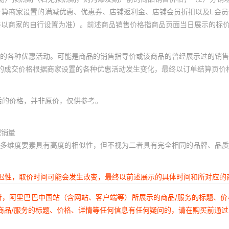
计算商家设置的满减优惠、优惠券、店铺返利金、店铺会员折扣以及L会
终以商家的自行设置为准）。前述商品销售价格指商品页面当日展示的标
的各种优惠活动。可能是商品的销售指导价或该商品的曾经展示过的销售
体的成交价格根据商家设置的各种优惠活动发生变化，最终以订单结算页价
后的价格，并非原价，仅供参考。
积销量
多维度要素具有高度的相似性，但不视为二者具有完全相同的品牌、品质
延迟性，取价时间可能会发生改变，最终以前述展示的具体时间和所对应的
者，阿里巴巴中国站（含网站、客户端等）所展示的商品/服务的标题、
商品/服务的标题、价格、详情等任何信息有任何疑问的，请在购买前通