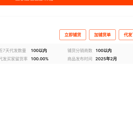
立即铺货
加铺货单
代发
近7天代发数量
100以内
铺货分销商数
100以内
代发买家留货率
100.00%
商品发布时间
2025年2月