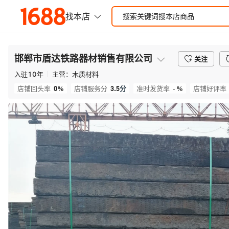
邯郸市盾达铁路器材销售有限公司
关注
入驻
10
年
主营：
木质材料
0%
3.5
分
- %
店铺回头率
店铺服务分
准时发货率
店铺好评率