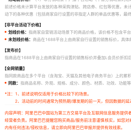
前述价格未计算平台发放的各种采购津贴、跨店券、红包等优惠，未
动下的各种优惠（包括商家自行设置的非指定人群的单品优惠等，最
【非平台活动下价格】
划线价格：
指商家自营销活动场景下的商品价格，该价格不包含平台
未划线价格：
商品在1688平台上由商家自行设置的销售标价，具
【发布价】
指商品在1688平台上由商家自行设置的销售标价并叠加L会员价折扣
【全网销量】
指同款商品在多个平台（含淘宝、天猫及其他电子商务平台）上的累
同款：
指商品名称、外观、规格、成分、颜色、材质、功效、功能等
*注：
1、前述说明仅适用于价格比较下的场景。
2、活动前的时间通常为预热期/爆发期的前一天，但因数据的
内容声明：阿里巴巴中国站为第三方交易平台及互联网信息服务提供
经营者负责。阿里巴巴提醒您购买商品/服务前注意谨慎核实，如您对
内有任何违法/侵权信息，请立即向阿里巴巴举报并提供有效线索。