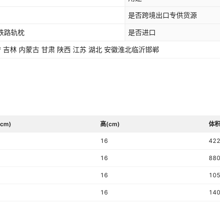
是否跨境出口专供货源
 铁路轨枕
是否进口
北京 天津 河北 河南 山东 山西 辽宁 吉林 内蒙古 甘肃 陕西 江苏 湖北 安徽淮北临沂邯郸
cm)
高(cm)
体积
16
42
16
88
16
10
16
14