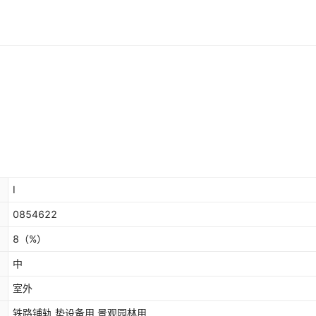
Ⅰ
0854622
8
（%）
中
室外
铁路铺轨 垫设备用 景观园林用