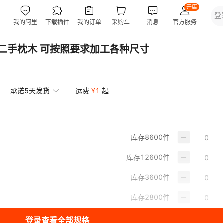
 二手枕木 可按照要求加工各种尺寸
承诺5天发货
运费
¥
1
起
库存
8600
件
库存
12600
件
库存
3600
件
库存
2800
件
登录查看全部规格