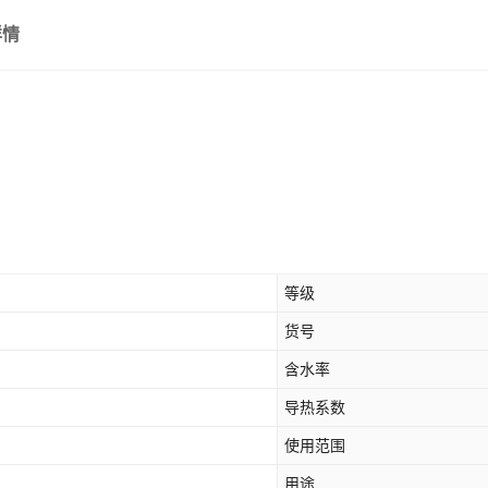
详情
等级
货号
含水率
导热系数
使用范围
用途