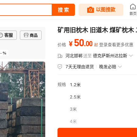
矿用旧枕木 旧道木 煤矿枕木
客服
商品
50
.
00
¥
价格
登录查看更多优惠
起
- %
河北邯郸
送至
德克萨斯州达拉斯
7天无理由退货
晚发必赔
规格
1.2米
2.5米
3米
4米