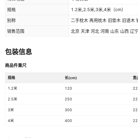
规格
1.2米,2.5米,3米,4米
（cm）
别称
二手枕木 再用枕木 旧垫木 旧道木
销售范围
包装信息
商品件重尺
规格
长(cm)
宽(
1.2米
120
22
2.5米
250
22
3米
300
22
4米
400
22