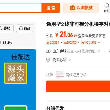
通用型2线非可视分机楼宇对
客服
商品
21
.
06
¥
价格
登录查看更多优惠
起
88.2%
满20减1
满50减3
满100减5
率
山东聊城
送至
选择收货地址
晚发必赔
规格
两线通用分机
分销代发