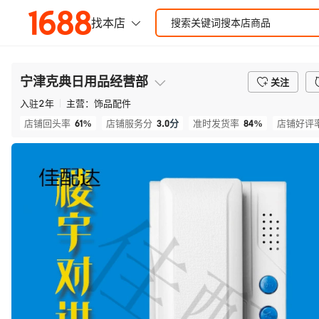
宁津克典日用品经营部
关注
入驻
2
年
主营：
饰品配件
61%
3.0
分
84%
店铺回头率
店铺服务分
准时发货率
店铺好评