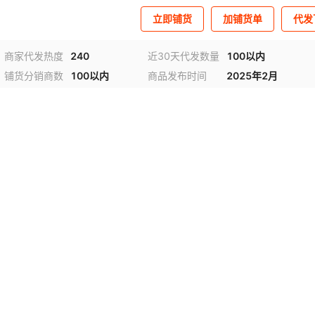
立即铺货
加铺货单
代发
商家代发热度
240
近30天代发数量
100以内
铺货分销商数
100以内
商品发布时间
2025年2月