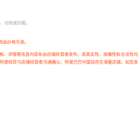
、功效或功能。
商品价格为准。
价格、详情等信息内容系由店铺经营者发布，其真实性、准确性和合法性
过阿里旺旺与店铺经营者沟通确认；阿里巴巴中国站存在海量店铺，如您