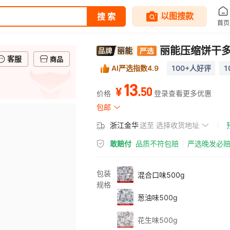
丽能压缩饼干
丽能
客服
商品
AI严选指数4.9
100+人好评
1
13
.
50
¥
价格
登录查看更多优惠
包邮
浙江金华
送至
选择收货地址
敢赔付
品质不符包赔
严选晚发必
包装
混合口味500g
规格
葱油味500g
花生味500g