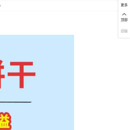
更多
0
顶部
旧版