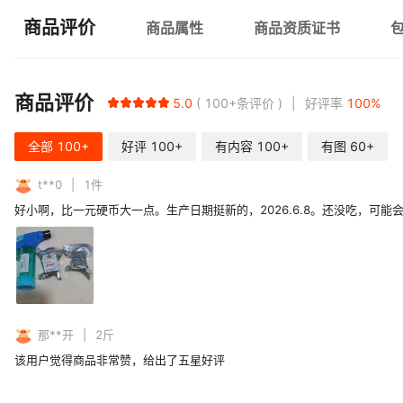
商品评价
商品属性
商品资质证书
商品评价
5.0
100+
条评价
好评率
100
%
全部
100+
好评
100+
有内容
100+
有图
60+
t**0
1
件
好小啊，比一元硬币大一点。生产日期挺新的，2026.6.8。还没吃，可
那**开
2
斤
该用户觉得商品非常赞，给出了五星好评