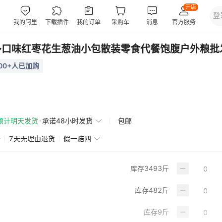
多口味红枣花生葱油小包散装零食代餐饱腹户外粮批
00+人已加购
预计明天发货
承诺48小时发货
包邮
赔
7天无理由退货
假一赔四
库存
3493
斤
库存
482
斤
库存
9
斤