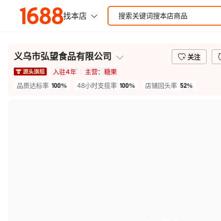
义乌市弘望食品有限公司
关注
入驻
4
年
主营：
糖果
100%
100%
52%
品质达标率
48小时支揽率
店铺回头率