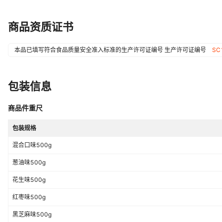
热卖月份
全年
商品资质证书
制作工艺
详情见包装
本品已填写符合食品质量安全准入标准的生产许可证编号
生产许可证编号
SC
包装形式
真空包装
包装信息
商品件重尺
包装规格
混合口味500g
葱油味500g
花生味500g
红枣味500g
黑芝麻味500g