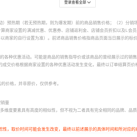
登录查看全部
动）预热期（若无预热期，则为爆发期）前的商品销售价格；（2）分销
计算商家设置的满减优惠、优惠券、店铺返利金、店铺会员折扣以及L会
终以商家的自行设置为准）。前述商品销售价格指商品页面当日展示的标
的各种优惠活动。可能是商品的销售指导价或该商品的曾经展示过的销售
体的成交价格根据商家设置的各种优惠活动发生变化，最终以订单结算页价
后的价格，并非原价，仅供参考。
积销量
多维度要素具有高度的相似性，但不视为二者具有完全相同的品牌、品质
延迟性，取价时间可能会发生改变，最终以前述展示的具体时间和所对应的