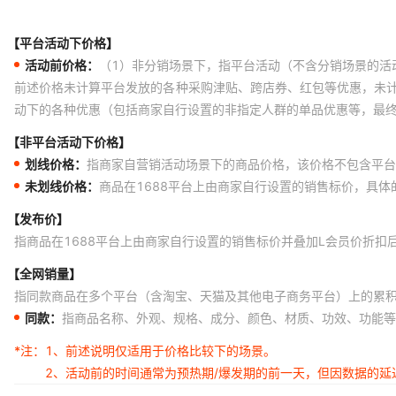
【平台活动下价格】
活动前价格：
（1）非分销场景下，指平台活动（不含分销场景的活
前述价格未计算平台发放的各种采购津贴、跨店券、红包等优惠，未
动下的各种优惠（包括商家自行设置的非指定人群的单品优惠等，最
【非平台活动下价格】
划线价格：
指商家自营销活动场景下的商品价格，该价格不包含平台
未划线价格：
商品在1688平台上由商家自行设置的销售标价，具
【发布价】
指商品在1688平台上由商家自行设置的销售标价并叠加L会员价折扣
【全网销量】
指同款商品在多个平台（含淘宝、天猫及其他电子商务平台）上的累
同款：
指商品名称、外观、规格、成分、颜色、材质、功效、功能等
*注：
1、前述说明仅适用于价格比较下的场景。
2、活动前的时间通常为预热期/爆发期的前一天，但因数据的