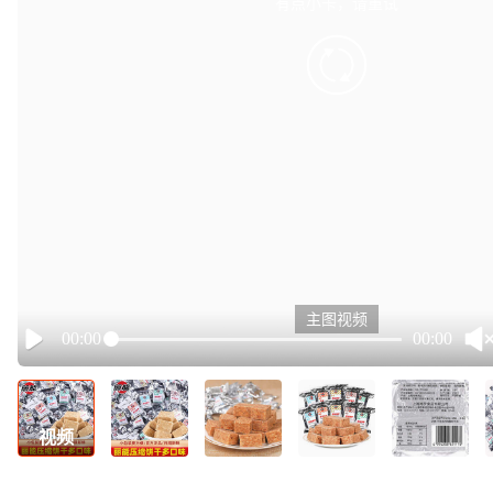
有点小卡，请重试
retry
主图视频
00:00
00:00
Play
视频