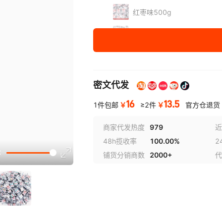
红枣味500g
黑芝麻味500g
肉蓉味500g
密文代发
16
13.5
￥
￥
1件包邮
≥2件
官方仓退货
商家代发热度
979
近
48h揽收率
100.00%
2
铺货分销商数
2000+
代