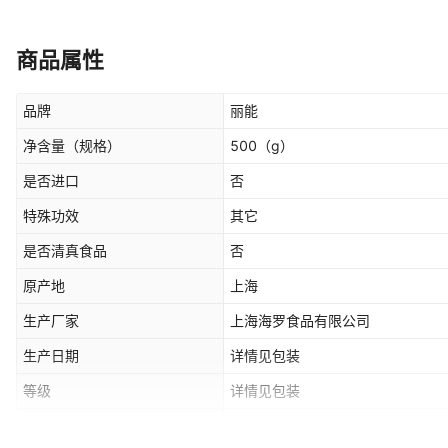
商品属性
品牌
丽能
净含量（规格）
500
（g）
是否进口
否
特殊功效
其它
是否清真食品
否
原产地
上海
生产厂家
上海海罗食品有限公司
生产日期
详情见包装
等级
详情见包装
货号
LNB500YR