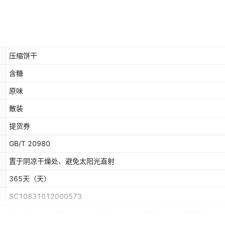
压缩饼干
含糖
原味
散装
提货券
GB/T 20980
置于阴凉干燥处、避免太阳光直射
365天
（天）
SC10831012000573
混合口味500g,葱油味500g,花生味500g,红枣味500g,黑芝麻味500
蓉味500g