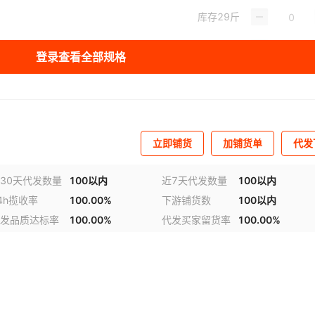
库存
29
斤
库存
63
斤
登录查看全部规格
库存
42
斤
立即铺货
加铺货单
代发
30天代发数量
100以内
近7天代发数量
100以内
4h揽收率
100.00%
下游铺货数
100以内
发品质达标率
100.00%
代发买家留货率
100.00%