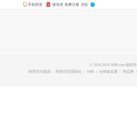
© 2010-2019 1688.com 版权
阿里巴巴集团
阿里巴巴国际站
1688
全球速卖通
淘宝网