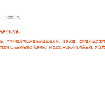
、功效或功能。
商品价格为准。
价格、详情等信息内容系由店铺经营者发布，其真实性、准确性和合法性
过阿里旺旺与店铺经营者沟通确认；阿里巴巴中国站存在海量店铺，如您