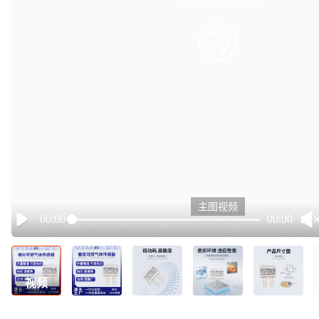
有点小卡，请重试
retry
主图视频
00:00
00:00
Play
视频