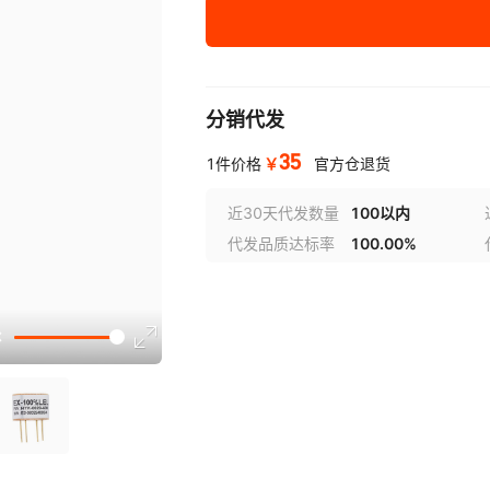
低功耗红外甲烷气体传
1%LEL
感器
分销代发
35
￥
1件价格
官方仓退货
近30天代发数量
100以内
代发品质达标率
100.00%