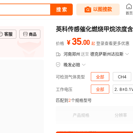
英科传感催化燃烧甲烷浓度含
客服
商品
35
.
00
¥
价格
登录查看更多优惠
起
河南郑州
送至
德克萨斯州达拉斯
晚发必赔
全部
CH4
可检测气体类型
全部
2. 8±0.1
工作电压
匹配到
2
个规格型号
产品规格
分辨率
催化燃烧气体传感器
1%LEL