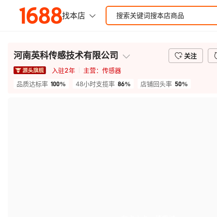
河南英科传感技术有限公司
关注
入驻
2
年
主营：
传感器
100%
86%
50%
品质达标率
48小时支揽率
店铺回头率