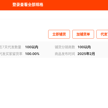
登录查看全部规格
3%FS
0-100%LEL
甲烷
¥
800
100
-
立即铺货
加铺货单
代发
近7天代发数量
100以内
铺货分销商数
100以内
代发买家留货率
100.00%
商品发布时间
2025年2月