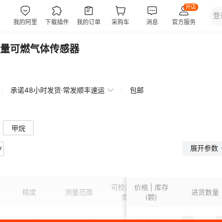
量可燃气体传感器
承诺48小时发货·常发顺丰速运
包邮
甲烷
展开参数
V
可检测气体
价格 | 库存
精度
测量范围
工作电压
进货数量
工
类型
(颗)
3%FS
0-100%LEL
CH4
¥
35
99
2. 8±0.1V
90