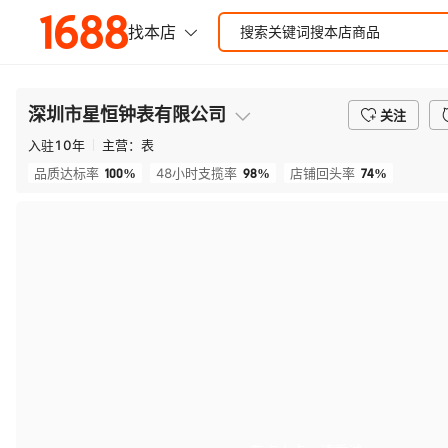
深圳市星恒钟表有限公司
关注
入驻
10
年
主营：
表
100%
98%
74%
品质达标率
48小时支揽率
店铺回头率