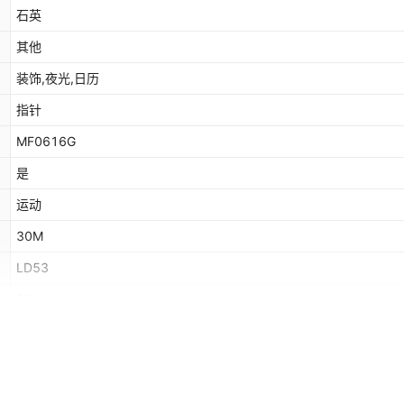
石英
其他
装饰,夜光,日历
指针
MF0616G
是
运动
30M
LD53
35.6mm
耐磨水晶
不锈钢
广东省