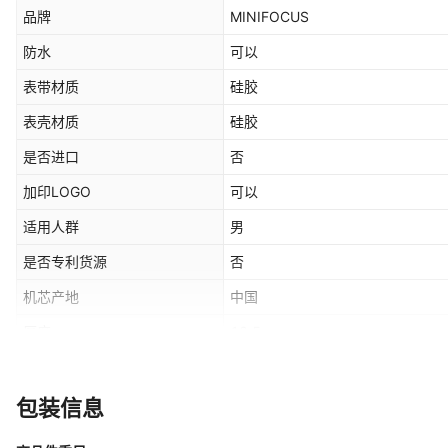
品牌
MINIFOCUS
防水
可以
表带材质
硅胶
表壳材质
硅胶
是否进口
否
加印LOGO
可以
适用人群
男
是否专利货源
否
机芯产地
中国
厚度
12.5mm
表底类型
普通
表扣款式
针扣
包装信息
表盘形状
圆形