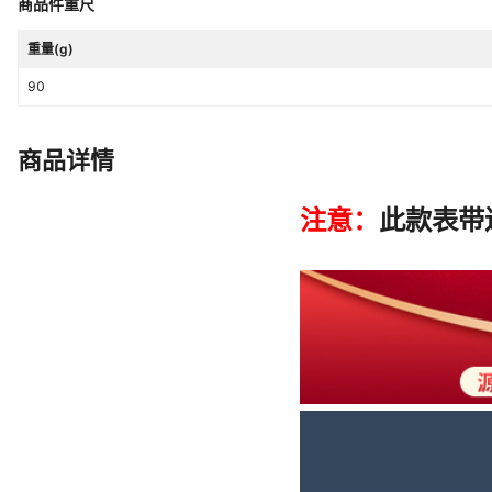
商品件重尺
货号
MF0616G
重量(g)
主要下游平台
ebay,亚马逊,wish,速卖通,独立站,L
90
主要销售地区
非洲,欧洲,南美,东南亚,北美,东北亚
商品详情
是否跨境出口专供货源
是
表带宽度
29.6mm
佩戴周长
210mm