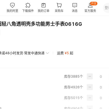
手表超轻八角透明壳多功能男士手表0616G
承诺48小时发货·常发中通快递
运费
¥
5
起
库存
3885
个
库存
4926
个
库存
5015
个
库存
4904
个
带