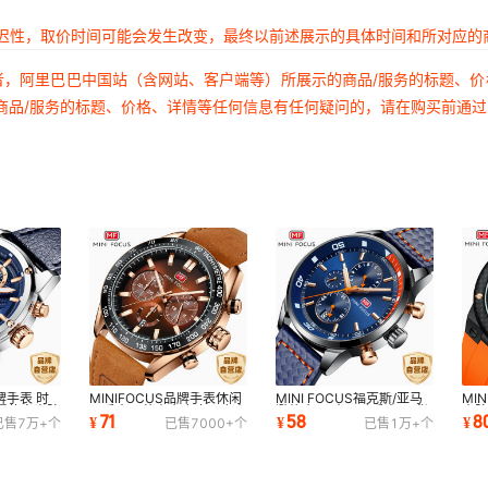
延迟性，取价时间可能会发生改变，最终以前述展示的具体时间和所对应的
者，阿里巴巴中国站（含网站、客户端等）所展示的商品/服务的标题、
商品/服务的标题、价格、详情等任何信息有任何疑问的，请在购买前通
品牌手表 时
MINIFOCUS品牌手表休闲
MINI FOCUS福克斯/亚马
MI
爆款夜光防
男手表石英表真皮疯马皮表
逊热卖/男士运动手表/现货
表
71
58
8
¥
¥
¥
已售
7万+
个
已售
7000+
个
已售
1万+
个
1G
带男士手表0403G
一件代发MF0017G
男士