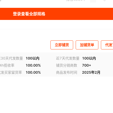
库存
3985
个
登录查看全部规格
立即铺货
加铺货单
代发
近30天代发数量
100以内
近7天代发数量
100以内
24h揽收率
100.00%
铺货分销商数
700+
代发买家留货率
100.00%
商品发布时间
2025年2月