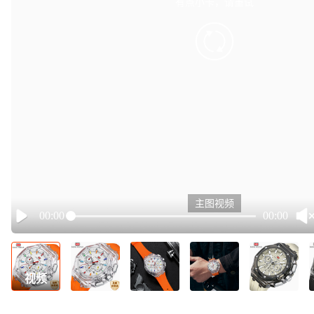
有点小卡，请重试
retry
主图视频
00:00
00:00
Play
视频