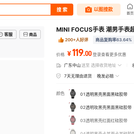
MINI FOCUS手表 潮男
客服
商品
200+人好评
商品复购率63.64%
119
.
00
¥
价格
登录查看更多优惠
广东中山
送至
选择收货地址
7天无理由退货
晚发必赔
颜色
01透明黑壳黑面黑硅胶带
02透明玫黑壳黑面黑硅胶带
03透明黑壳红面红硅胶带
04透明黑壳卡其面卡其硅胶