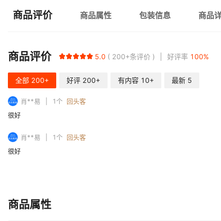
商品评价
商品属性
包装信息
商品
商品评价
5.0
200+
条评价
好评率
100
%
全部
200+
好评
200+
有内容
10+
最新
5
肖**易
1
个
回头客
很好
肖**易
1
个
回头客
很好
商品属性