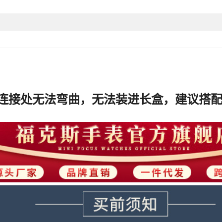
售后服务
AZADA
颜色
,中东
有可授权的自有品牌
上市年份/季节
手表重量