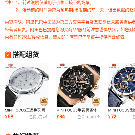
*注：
1、前述说明仅适用于价格比较下的场景。
2、活动前的时间通常为预热期/爆发期的前一天，但因数据的
内容声明：阿里巴巴中国站为第三方交易平台及互联网信息服务提供
经营者负责。阿里巴巴提醒您购买商品/服务前注意谨慎核实，如您对
内有任何违法/侵权信息，请立即向阿里巴巴举报并提供有效线索。
搭配组货
MINI FOCUS正品手表 商
MINI FOCUS手表 商务休
MINI FOCUS
务男手表热销爆款夜光防水
闲男表防水石英表真皮表带
尚商务男表热销
59
84
72
¥
¥
¥
已售
6万+
个
已售
1000+
个
男表假两眼0052G
爆款男手表0417G
水男士手表016