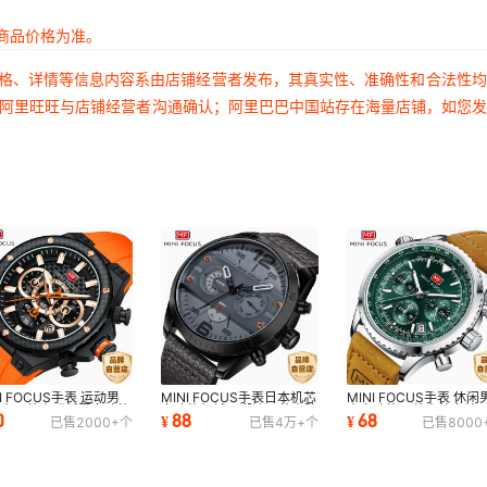
商品价格为准。
价格、详情等信息内容系由店铺经营者发布，其真实性、准确性和合法性
过阿里旺旺与店铺经营者沟通确认；阿里巴巴中国站存在海量店铺，如您
NI FOCUS手表 运动男
MINI FOCUS手表日本机芯
MINI FOCUS手表 休闲
防水石英表碳纤圈多功能
多功能机械风潮流石英表防
表多功能石英表航空计
0
88
68
¥
¥
已售
2000+
个
已售
4万+
个
已售
8000
手表0468G
水男手表0068G
手表真皮带0463G