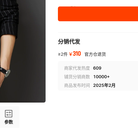
54
56
58
分销代发
310
￥
≥2件
官方仓退货
商家代发热度
609
铺货分销商数
10000+
商品发布时间
2025年2月
参数