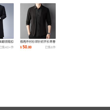
装翻领暗扣
假两件衬衫领针织开衫男春
风衣斜插袋
秋季商务休闲长袖纽扣男士
50
¥
.
00
已售
40+
件
已售
6
件
拼接外套