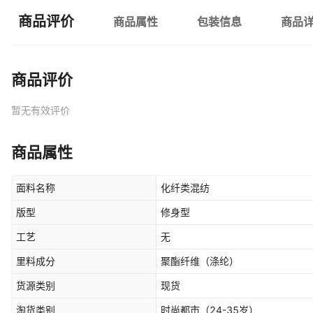
商品评价
商品属性
包装信息
商品
商品评价
暂无有效评价
商品属性
面料名称
化纤类混纺
版型
修身型
工艺
无
里料成分
聚酯纤维（涤纶）
货源类别
现货
淘货类别
时尚都市（24-35岁）