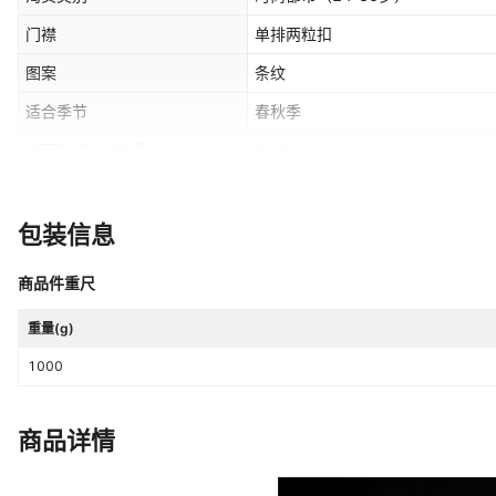
门襟
单排两粒扣
图案
条纹
适合季节
春秋季
主面料成分的含量
89.3
（%）
开衩方式
无开衩
款式细节
印花
包装信息
袖长
长袖
商品件重尺
颜色
黑色,白色
重量(g)
服装下摆设计
圆下摆
1000
原创设计货源
否
商品详情