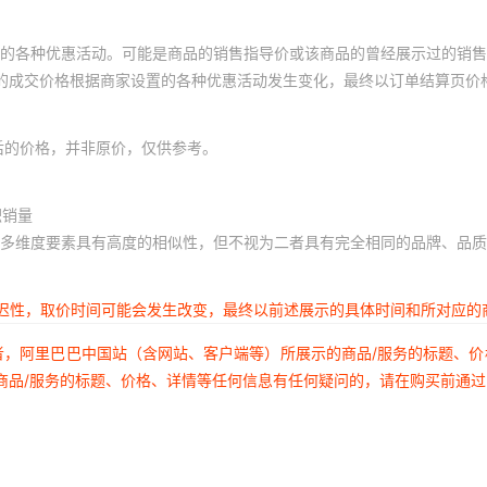
的各种优惠活动。可能是商品的销售指导价或该商品的曾经展示过的销售
体的成交价格根据商家设置的各种优惠活动发生变化，最终以订单结算页价
后的价格，并非原价，仅供参考。
积销量
多维度要素具有高度的相似性，但不视为二者具有完全相同的品牌、品质
延迟性，取价时间可能会发生改变，最终以前述展示的具体时间和所对应的
者，阿里巴巴中国站（含网站、客户端等）所展示的商品/服务的标题、
商品/服务的标题、价格、详情等任何信息有任何疑问的，请在购买前通