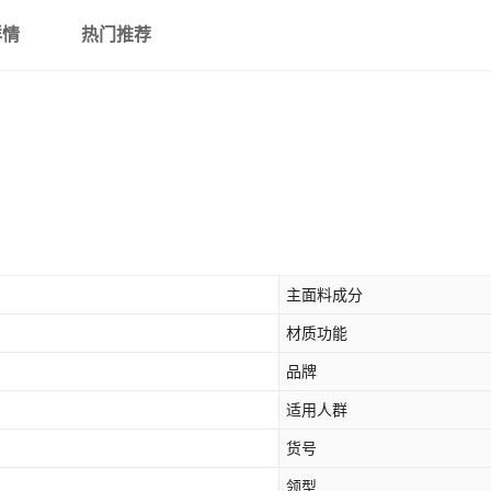
详情
热门推荐
主面料成分
材质功能
品牌
适用人群
货号
领型