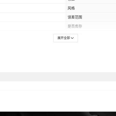
风格
误差范围
是否库存
适用场景
展开全部
上市年份/季节
衣长
服装口袋样式
尺码
是否跨境出口专供货源
有无质检报告