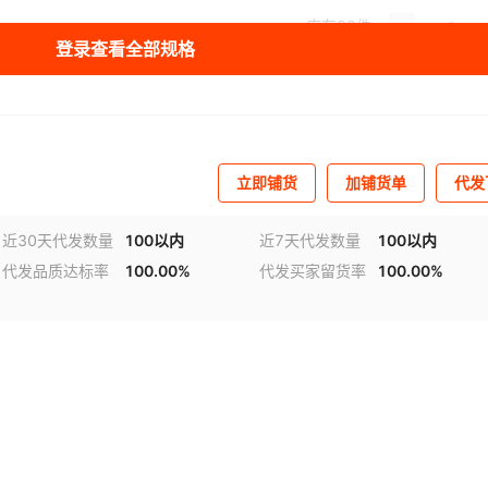
库存
99
件
登录查看全部规格
库存
99
件
库存
99
件
立即铺货
加铺货单
代发
近30天代发数量
100以内
近7天代发数量
100以内
代发品质达标率
100.00%
代发买家留货率
100.00%