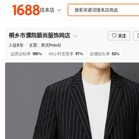
桐乡市濮院颖尚服饰网店
关注
入驻
8
年
主营：
男式Polo衫
100%
97%
52%
品质达标率
48小时支揽率
店铺回头率