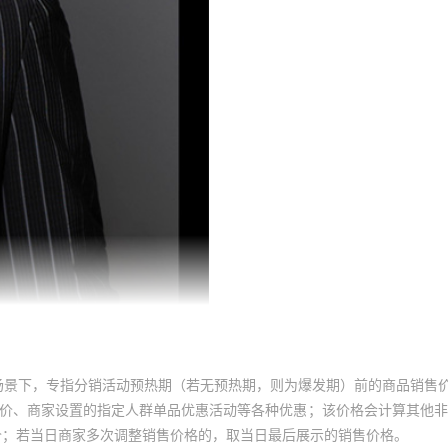
场景下，专指分销活动预热期（若无预热期，则为爆发期）前的商品销售
员价、商家设置的指定人群单品优惠活动等各种优惠；该价格会计算其他
价；若当日商家多次调整销售价格的，取当日最后展示的销售价格。