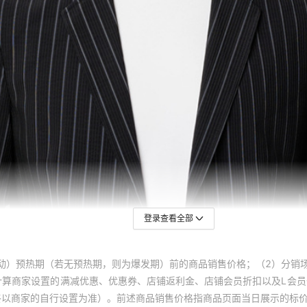
登录查看全部
动）预热期（若无预热期，则为爆发期）前的商品销售价格；（2）分销
计算商家设置的满减优惠、优惠券、店铺返利金、店铺会员折扣以及L会
终以商家的自行设置为准）。前述商品销售价格指商品页面当日展示的标