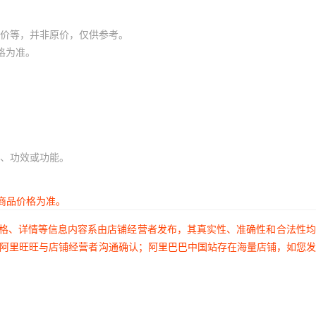
价等，并非原价，仅供参考。
格为准。
、功效或功能。
商品价格为准。
价格、详情等信息内容系由店铺经营者发布，其真实性、准确性和合法性
过阿里旺旺与店铺经营者沟通确认；阿里巴巴中国站存在海量店铺，如您