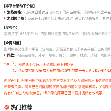
【非平台活动下价格】
划线价格：
指商家自营销活动场景下的商品价格，该价格不包含平台
未划线价格：
商品在1688平台上由商家自行设置的销售标价，具
【发布价】
指商品在1688平台上由商家自行设置的销售标价并叠加L会员价折扣
【全网销量】
指同款商品在多个平台（含淘宝、天猫及其他电子商务平台）上的累
同款：
指商品名称、外观、规格、成分、颜色、材质、功效、功能等
*注：
1、前述说明仅适用于价格比较下的场景。
2、活动前的时间通常为预热期/爆发期的前一天，但因数据的
内容声明：阿里巴巴中国站为第三方交易平台及互联网信息服务提供
经营者负责。阿里巴巴提醒您购买商品/服务前注意谨慎核实，如您对
内有任何违法/侵权信息，请立即向阿里巴巴举报并提供有效线索。
热门推荐