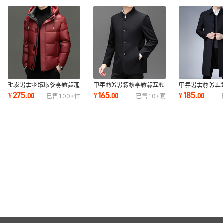
批发男士羽绒服冬季新款加
中年商务男装秋季新款立领
中年男士商务正
厚保暖红色本命年休闲连帽
中山装西装外套春秋休闲西
春秋季长款纯色
275
165
185
¥
.
00
¥
.
00
¥
.
00
已售
100+
件
已售
10+
套
面包服外套男
服爸爸装上衣
行政风