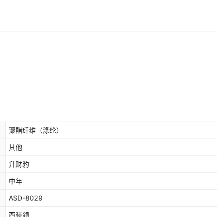
聚酯纤维（涤纶）
其他
升财豹
中年
ASD-8029
西装领