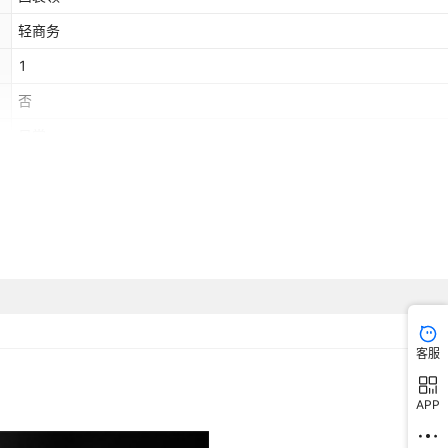
轻商务
1
否
日常
2025年春季
常规
立体贴袋
48,50,52,54,56,58
否
否
客服
APP