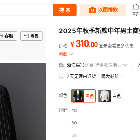
2025年秋季新款中年男士
客服
商品
310
.
00
¥
价格
登录查看更多优惠
包邮
浙江嘉兴
送至
选择收货地址
7天无理由退货
晚发必赔
颜色
黑色
白色
尺码
48
50
52