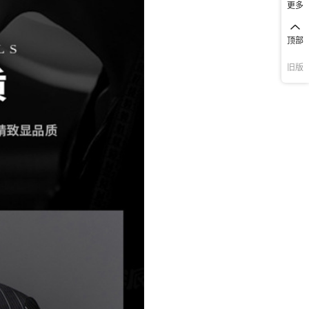
更多
顶部
旧版