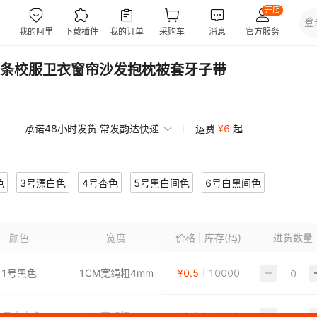
条校服卫衣窗帘沙发抱枕被套牙子带
承诺48小时发货·常发韵达快递
运费
¥
6
起
色
3号漂白色
4号杏色
5号黑白间色
6号白黑间色
号暗红色
10号酒红色
11号中国红色
12号紫红色
颜色
宽度
价格 | 库存(码)
进货数量
15号桃粉色
16号粉色
17号荧光玫红色
18号橙色
21号土橙色
22号深棕色
23号浅棕色
24号棕色
1号黑色
1CM宽绳粗4mm
¥
0.5
10000
7号浅卡其色
28号卡其色
29号淡紫色
30号紫色
2号本白色
1CM宽绳粗4mm
¥
0.5
10000