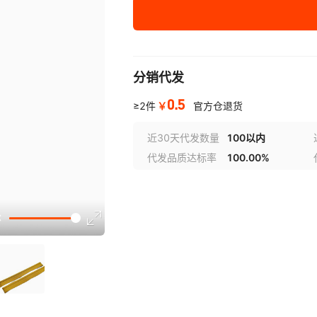
粗4mm
31号老黄色
32号黄色
33
3号漂白色*1CM宽绳
37号荧光绿色
38号藏绿色
粗4mm
43号天蓝色
44号深灰色
4
分销代发
4号杏色*1CM宽绳粗
4mm
0.5
51号浅竹茶绿色
52号竹茶绿
￥
≥2件
官方仓退货
5号黑白间色*1CM宽
绳粗4mm
近30天代发数量
100以内
代发品质达标率
100.00%
6号白黑间色*1CM宽
绳粗4mm
7号西瓜红色*1CM宽
绳粗4mm
8号葱绿色*1CM宽绳
粗4mm
9号暗红色*1CM宽绳
粗4mm