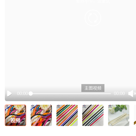
有点小卡，请重试
retry
主图视频
00:00
00:00
Play
视频