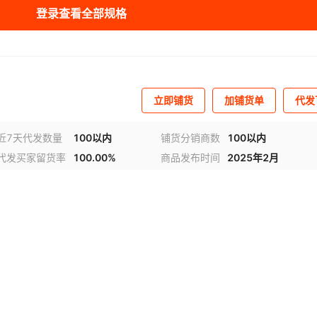
登录查看全部规格
号土黄色
34号浅黄色
35号嫩黄色
36号荧光嫩绿色
3号漂白色
1CM宽绳粗4mm
¥
0.5
10000
39号藏青色
40号灰蓝色
41号兰绿色
42号彩蓝色
5号水泥灰色
46号灰色
48号淡灰色
49号墨绿色
50号绿色
4号杏色
1CM宽绳粗4mm
¥
0.5
10000
立即铺货
加铺货单
代发
色
53号灰绿色
54号青草绿色
55号浅杏色
5号黑白间色
1CM宽绳粗4mm
¥
0.5
10000
近7天代发数量
100以内
铺货分销商数
100以内
代发买家留货率
100.00%
商品发布时间
2025年2月
6号白黑间色
1CM宽绳粗4mm
¥
0.5
10000
7号西瓜红色
1CM宽绳粗4mm
¥
0.5
10000
8号葱绿色
1CM宽绳粗4mm
¥
0.5
10000
9号暗红色
1CM宽绳粗4mm
¥
0.5
10000