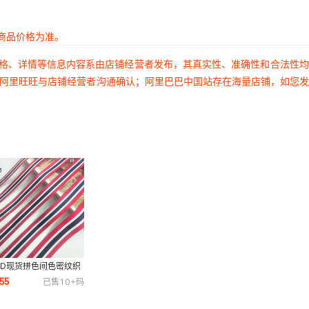
39号藏青色
1CM宽绳粗4mm
¥
0.5
10000
商品价格为准。
40号灰蓝色
1CM宽绳粗4mm
¥
0.5
10000
价格、详情等信息内容系由店铺经营者发布，其真实性、准确性和合法性
过阿里旺旺与店铺经营者沟通确认；阿里巴巴中国站存在海量店铺，如您
41号兰绿色
1CM宽绳粗4mm
¥
0.5
10000
42号彩蓝色
1CM宽绳粗4mm
¥
0.5
10000
43号天蓝色
1CM宽绳粗4mm
¥
0.5
10000
44号深灰色
1CM宽绳粗4mm
¥
0.5
10000
5号水泥灰色
1CM宽绳粗4mm
¥
0.5
10000
0D现货拼色间色密纹织
条纹带三色织带背带侧边
55
已售
10+
码
服装辅料批发
46号灰色
1CM宽绳粗4mm
¥
0.5
10000