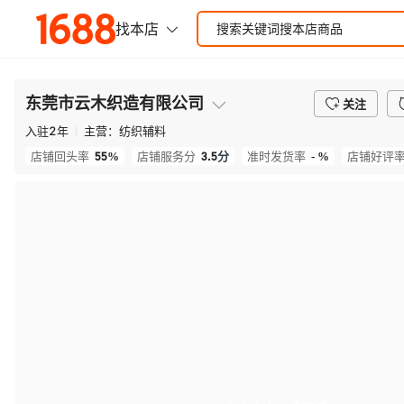
东莞市云木织造有限公司
关注
入驻
2
年
主营：
纺织辅料
55%
3.5
分
- %
店铺回头率
店铺服务分
准时发货率
店铺好评