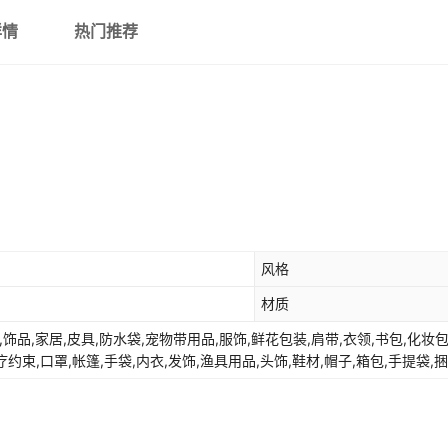
10号酒红色*1CM宽
详情
热门推荐
绳粗4mm
11号中国红色*1CM
1
宽绳粗4mm
12号紫红色*1CM宽
绳粗4mm
13号玫红色 *1CM宽
绳粗4mm
风格
14号浅玫红色*1CM
1
宽绳粗4mm
材质
15号桃粉色*1CM宽
,饰品,家居,皮具,防水袋,宠物带用品,服饰,鲜花包装,肩带,衣领,书包,化妆
绳粗4mm
约束,口罩,帐篷,手袋,内衣,发饰,渔具用品,头饰,鞋材,帽子,箱包,手提袋,
16号粉色*1CM宽绳
粗4mm