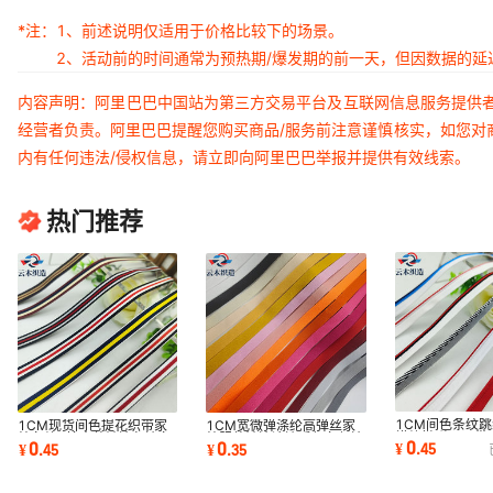
*注：
1、前述说明仅适用于价格比较下的场景。
2、活动前的时间通常为预热期/爆发期的前一天，但因数据的
内容声明：阿里巴巴中国站为第三方交易平台及互联网信息服务提供
经营者负责。阿里巴巴提醒您购买商品/服务前注意谨慎核实，如您对
内有任何违法/侵权信息，请立即向阿里巴巴举报并提供有效线索。
热门推荐
1CM间色条纹
1CM现货间色提花织带家
1CM宽微弹涤纶高弹丝家
横纹微弹子母带
纺条纹T恤童装裤边包边条
纺服装裤边滚边后领条领边
0
0
0
¥
.
45
¥
.
45
¥
.
35
发裤边滚边条
家纺鞋帽服装辅料
编织包边