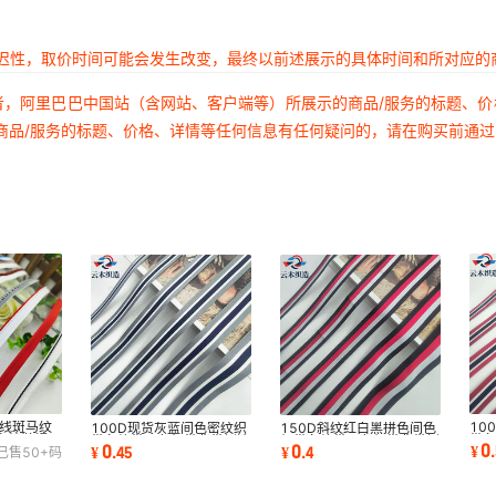
39号藏青色*1CM宽
绳粗4mm
延迟性，取价时间可能会发生改变，最终以前述展示的具体时间和所对应的
40号灰蓝色*1CM宽
绳粗4mm
者，阿里巴巴中国站（含网站、客户端等）所展示的商品/服务的标题、
商品/服务的标题、价格、详情等任何信息有任何疑问的，请在购买前通
41号兰绿色*1CM宽
绳粗4mm
42号彩蓝色*1CM宽
绳粗4mm
43号天蓝色*1CM宽
绳粗4mm
44号深灰色*1CM宽
绳粗4mm
45号水泥灰色*1CM
4
跳线斑马纹
10
100D现货灰蓝间色密纹织
150D斜纹红白黑拼色间色
宽绳粗4mm
家纺鞋帽沙
带
带条纹带三色织带背带侧边
织带条纹带三色织带背带侧
0
0
0
¥
.
¥
.
45
¥
.
4
已售
50+
码
条
条服装辅料批发
边条服装辅料
46号灰色*1CM宽绳