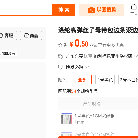
涤纶高弹丝子母带包边条滚边
客服
商品
0
.
50
¥
价格
登录查看更多优惠
100.0%
率
广东东莞
送至
加利福尼亚州洛杉矶
晚发必赔
全部
1号黑色
2号本白
颜色
匹配到
54
个规格型号
7号西瓜红色
8号葱绿色
9
产品规格
13号玫红色
14号浅玫红色
1号黑色*1CM宽绳粗
19号荧光橙色
20号暗橙色
4mm
25号棕灰色
26号灰棕色
2
2号本白色*1CM宽绳