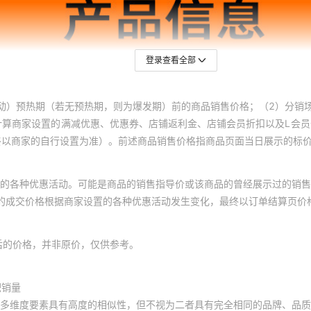
32号黄色*1CM宽绳
粗4mm
登录查看全部
33号土黄色*1CM宽
绳粗4mm
34号浅黄色*1CM宽
动）预热期（若无预热期，则为爆发期）前的商品销售价格；（2）分销
绳粗4mm
计算商家设置的满减优惠、优惠券、店铺返利金、店铺会员折扣以及L会
终以商家的自行设置为准）。前述商品销售价格指商品页面当日展示的标
35号嫩黄色*1CM宽
绳粗4mm
的各种优惠活动。可能是商品的销售指导价或该商品的曾经展示过的销售
36号荧光嫩绿色
3
体的成交价格根据商家设置的各种优惠活动发生变化，最终以订单结算页价
*1CM宽绳粗4mm
37号荧光绿色*1CM
3
后的价格，并非原价，仅供参考。
宽绳粗4mm
38号藏绿色*1CM宽
绳粗4mm
积销量
多维度要素具有高度的相似性，但不视为二者具有完全相同的品牌、品质