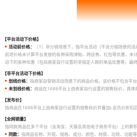
【平台活动下价格】
活动前价格：
（1）非分销场景下，指平台活动（不含分销场景的活
前述价格未计算平台发放的各种采购津贴、跨店券、红包等优惠，未
动下的各种优惠（包括商家自行设置的非指定人群的单品优惠等，最
【非平台活动下价格】
划线价格：
指商家自营销活动场景下的商品价格，该价格不包含平台
未划线价格：
商品在1688平台上由商家自行设置的销售标价，具
【发布价】
指商品在1688平台上由商家自行设置的销售标价并叠加L会员价折扣
【全网销量】
指同款商品在多个平台（含淘宝、天猫及其他电子商务平台）上的累
同款：
指商品名称、外观、规格、成分、颜色、材质、功效、功能等