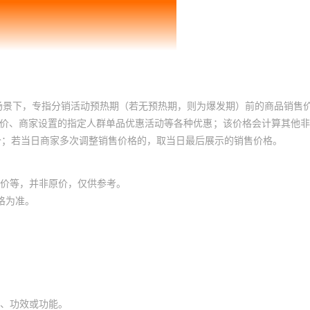
32号黄色
1CM宽绳粗4mm
¥
0.5
10000
33号土黄色
1CM宽绳粗4mm
¥
0.5
10000
场景下，专指分销活动预热期（若无预热期，则为爆发期）前的商品销售
34号浅黄色
1CM宽绳粗4mm
¥
0.5
10000
员价、商家设置的指定人群单品优惠活动等各种优惠；该价格会计算其他
价；若当日商家多次调整销售价格的，取当日最后展示的销售价格。
35号嫩黄色
1CM宽绳粗4mm
¥
0.5
10000
价等，并非原价，仅供参考。
6号荧光嫩绿色
1CM宽绳粗4mm
¥
0.5
10000
格为准。
7号荧光绿色
1CM宽绳粗4mm
¥
0.5
10000
38号藏绿色
1CM宽绳粗4mm
¥
0.5
10000
、功效或功能。