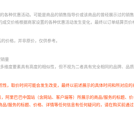
的各种优惠活动。可能是商品的销售指导价或该商品的曾经展示过的销售
体的成交价格根据商家设置的各种优惠活动发生变化，最终以订单结算页价
后的价格，并非原价，仅供参考。
积销量
多维度要素具有高度的相似性，但不视为二者具有完全相同的品牌、品质
延迟性，取价时间可能会发生改变，最终以前述展示的具体时间和所对应的
者，阿里巴巴中国站（含网站、客户端等）所展示的商品/服务的标题、
商品/服务的标题、价格、详情等任何信息有任何疑问的，请在购买前通