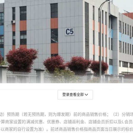
登录查看全部
动）预热期（若无预热期，则为爆发期）前的商品销售价格；（2）分销
计算商家设置的满减优惠、优惠券、店铺返利金、店铺会员折扣以及L会
终以商家的自行设置为准）。前述商品销售价格指商品页面当日展示的标