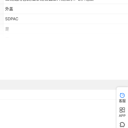
外盖
SDPAC
是
否
客服
APP