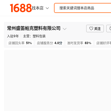
常州盛笛帕克塑料有限公司
关注
入驻
9
年
主营：
塑料包装
51%
4.0
分
83%
店铺回头率
店铺服务分
准时发货率
店铺好评