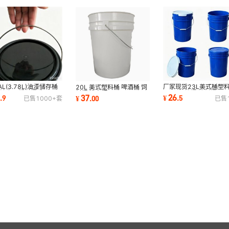
GAL(3.78L)油漆储存桶
厂家现货23L美式桶塑
20L 美式塑料桶 啤酒桶 饲
油专用塑料桶手工 DIY
20kg机油桶 涂料桶
料桶 洗车桶
4
26
37
.
9
¥
.
5
¥
.
00
已售
1000+
套
已售
装桶