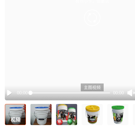
有点小卡，请重试
retry
主图视频
00:00
00:00
Play
视频