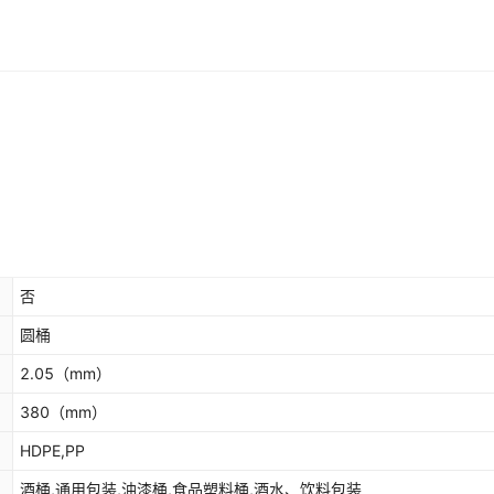
否
圆桶
2.05
（mm）
380
（mm）
HDPE,PP
酒桶,通用包装,油漆桶,食品塑料桶,酒水、饮料包装