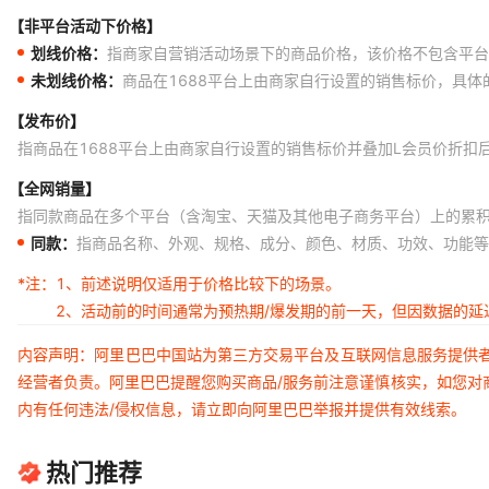
【非平台活动下价格】
划线价格：
指商家自营销活动场景下的商品价格，该价格不包含平台
未划线价格：
商品在1688平台上由商家自行设置的销售标价，具
【发布价】
指商品在1688平台上由商家自行设置的销售标价并叠加L会员价折扣
【全网销量】
指同款商品在多个平台（含淘宝、天猫及其他电子商务平台）上的累
同款：
指商品名称、外观、规格、成分、颜色、材质、功效、功能等
*注：
1、前述说明仅适用于价格比较下的场景。
2、活动前的时间通常为预热期/爆发期的前一天，但因数据的
内容声明：阿里巴巴中国站为第三方交易平台及互联网信息服务提供
经营者负责。阿里巴巴提醒您购买商品/服务前注意谨慎核实，如您对
内有任何违法/侵权信息，请立即向阿里巴巴举报并提供有效线索。
热门推荐