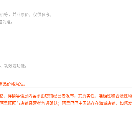
价等，并非原价，仅供参考。
格为准。
、功效或功能。
商品价格为准。
价格、详情等信息内容系由店铺经营者发布，其真实性、准确性和合法性
过阿里旺旺与店铺经营者沟通确认；阿里巴巴中国站存在海量店铺，如您