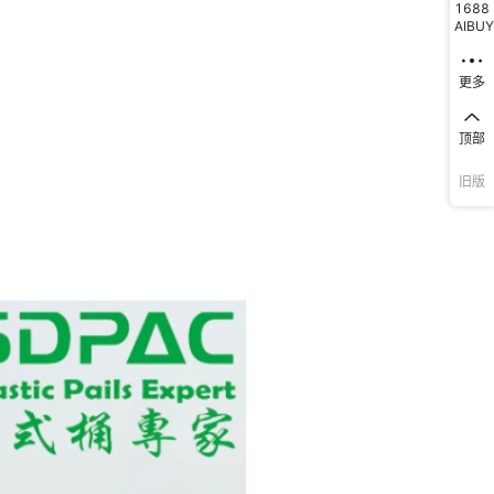
1688
AIBUY
更多
顶部
旧版