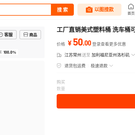
工厂直销美式塑料桶 洗车桶可
客服
商品
50
.
00
¥
价格
登录查看更多优惠
100.0%
率
江苏常州
送至
加利福尼亚州洛杉矶
退货包运费
极速退款
购买
数量