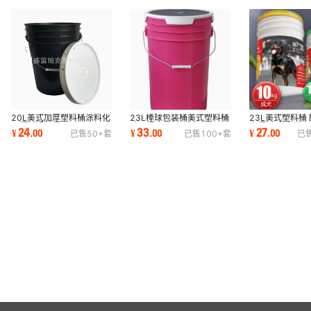
20L美式加厚塑料桶涂料化
23L棒球包装桶美式塑料桶
23L美式塑料桶 
工桶润滑油桶
酿酒桶
素桶 厂家直销
24
33
27
¥
.
00
¥
.
00
¥
.
00
已售
50+
套
已售
100+
套
已