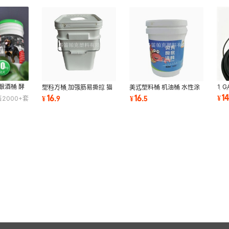
酿酒桶 酵
1 
塑料方桶 加强筋易撕拉 猫
美式塑料桶 机油桶 水性涂
木蜡
砂桶 全新PP料 15公斤
料桶 17L 20L
1
16
16
¥
¥
.
9
¥
.
5
售
2000+
套
分