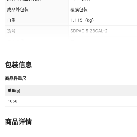
成品外包装
覆膜包装
自重
1.115
（kg）
货号
SDPAC 5.28GAL-2
是否现货
是
全国工业生产许可证编号
许可
包装信息
商品件重尺
重量(g)
1056
商品详情