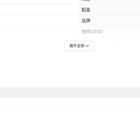
配盖
品牌
加印LOGO
是否跨境出口专供货源
展开全部