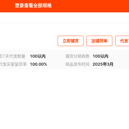
0
40
CAT.5/6/7
¥
中式
2800
99
30
登录查看全部规格
立即铺货
加铺货单
代发
近7天代发数量
100以内
铺货分销商数
100以内
代发买家留货率
100.00%
商品发布时间
2025年3月
视频