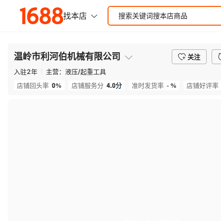
温岭市利河伯机械有限公司
关注
入驻
2
年
主营：
液压/起重工具
0%
4.0
分
- %
店铺回头率
店铺服务分
准时发货率
店铺好评率