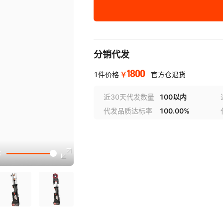
PZ-1550(配卡压
45
DN32 DN40)
分销代发
1800
￥
1件价格
官方仓退货
近30天代发数量
100以内
代发品质达标率
100.00%
选型