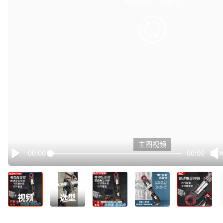
有点小卡，请重试
retry
主图视频
00:00
00:00
Play
视频
选型