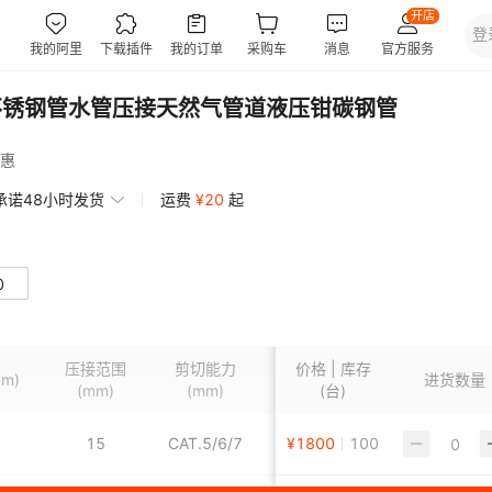
式不锈钢管水管压接天然气管道液压钳碳钢管
惠
承诺48小时发货
运费
¥
20
起
0
压接范围
剪切能力
价格 | 库存
钳柄长度
mm)
制式
进货数量
(mm)
(mm)
(台)
(mm)
0
15
CAT.5/6/7
¥
1800
中式
100
30