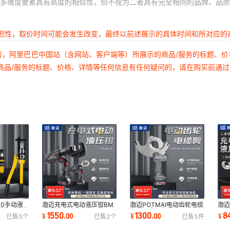
多维度要素具有高度的相似性，但不视为二者具有完全相同的品牌、品质
延迟性，取价时间可能会发生改变，最终以前述展示的具体时间和所对应的
者，阿里巴巴中国站（含网站、客户端等）所展示的商品/服务的标题、
商品/服务的标题、价格、详情等任何信息有任何疑问的，请在购买前通
00手动液
渤迈充电式电动液压钳BM
渤迈POTMAI电动齿轮电缆
渤迈
式接压钳电
系列开口鼻压接钳便携充电
剪全铜电机齿轮剪可切铜铝
速
1550
1300
8
¥
.
00
¥
.
00
¥
已售
5
个
已售
2
个
已售
5
件
钳
式工具压接钳
线充电棘轮剪
缆