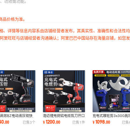
、功效或功能。
商品价格为准。
价格、详情等信息内容系由店铺经营者发布，其真实性、准确性和合法性
过阿里旺旺与店铺经营者沟通确认；阿里巴巴中国站存在海量店铺，如您
高效BZ电动液压钳快
渤迈锂电铜铝电缆剪刀开口
充电式棘轮剪3x300高
接压充电式锂电液压钳电
式BZ系列电动液压剪刀红
线电动电缆剪5x240低
40
1200
1098
.
00
¥
.
00
¥
.
00
已售
3
个
已售
1
件
已售
电线压线钳
色充电式电缆剪
线电动齿轮剪刀电工