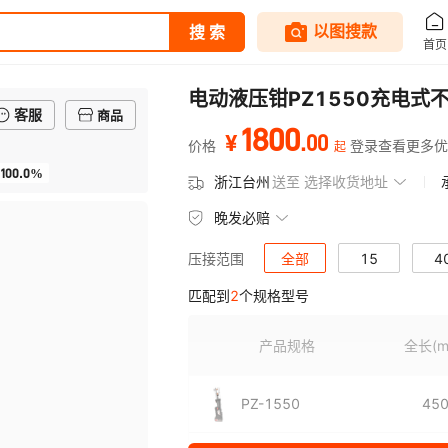
电动液压钳PZ1550充电
客服
商品
1800
.
00
¥
价格
登录查看更多优
起
100.0%
浙江台州
送至
选择收货地址
晚发必赔
全部
15
4
压接范围
匹配到
2
个规格型号
产品规格
全长
(
PZ-1550
45