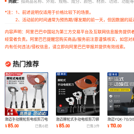
同款：
指商品名称、外观、规格、成分、颜色、材质、功效、功能等
*注：
1、前述说明仅适用于价格比较下的场景。
2、活动前的时间通常为预热期/爆发期的前一天，但因数据的
内容声明：阿里巴巴中国站为第三方交易平台及互联网信息服务提供
经营者负责。阿里巴巴提醒您购买商品/服务前注意谨慎核实，如您对
内有任何违法/侵权信息，请立即向阿里巴巴举报并提供有效线索。
热门推荐
渤迈手动棘轮剪电缆剪刀电
渤迈棘轮式手动电缆剪刀钢
渤迈YQK-70/3
工线缆钳断线钳钢芯铝绞线
芯铝绞线钢绞线钳伸缩双齿
压钳不锈钢整体
85
85
110
¥
.
00
¥
.
00
¥
.
00
已售
6
把
已售
3
件
钢绞线专用剪
轮电缆专用剪
工专用液压压线