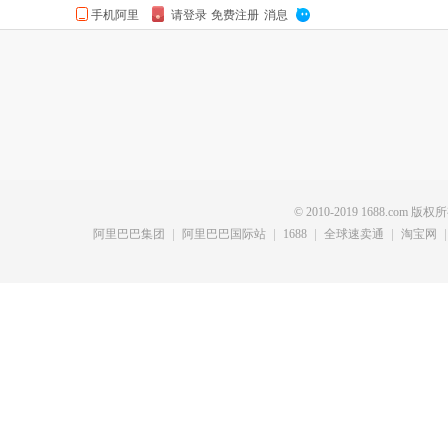
© 2010-2019 1688.com 版权
阿里巴巴集团
阿里巴巴国际站
1688
全球速卖通
淘宝网