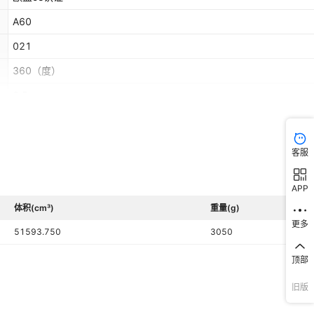
A60
021
360
（度）
0.5
60*106
（mm）
ip20
客服
4W
APP
家居
体积(cm³)
重量(g)
30000
更多
51593.750
3050
不可遥控
顶部
否
旧版