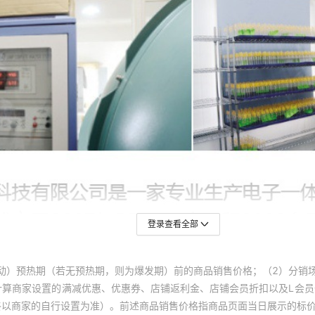
登录查看全部
动）预热期（若无预热期，则为爆发期）前的商品销售价格；（2）分销
计算商家设置的满减优惠、优惠券、店铺返利金、店铺会员折扣以及L会
终以商家的自行设置为准）。前述商品销售价格指商品页面当日展示的标