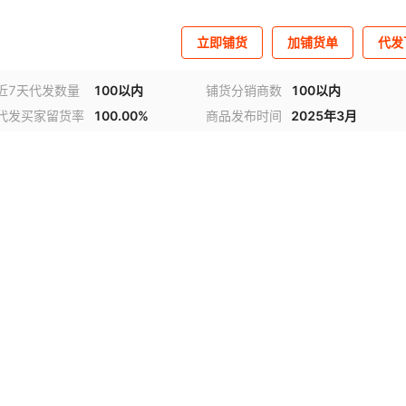
立即铺货
加铺货单
代发
近7天代发数量
100以内
铺货分销商数
100以内
代发买家留货率
100.00%
商品发布时间
2025年3月