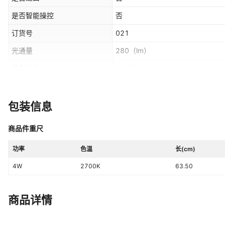
是否智能操控
否
订货号
021
光通量
280
（lm）
显色指数
80-90
可否调光
是
重量
50
（g）
包装信息
质保期
1年
商品件重尺
色温
2700K
功率
色温
长(cm)
系列
爱迪生灯泡
4W
2700K
63.50
最小包装
1PCS
是否一般纳税人
是
商品详情