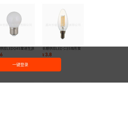
供应LEDG45爱迪生涂
长期供应LED C35烛形爱
内装饰灯泡4WE27螺
迪生室内装饰灯泡4W E14
.6
3.8
¥
玻璃球泡节能
螺口玻璃灯泡蜡烛
一键登录
供应LED G80涂白 室
长期供应LED A165不规则
LEDP45球形爱迪生灯