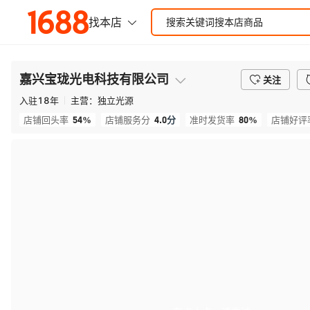
嘉兴宝珑光电科技有限公司
关注
入驻
18
年
主营：
独立光源
54%
4.0
分
80%
店铺回头率
店铺服务分
准时发货率
店铺好评