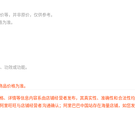
价等，并非原价，仅供参考。
格为准。
、功效或功能。
商品价格为准。
价格、详情等信息内容系由店铺经营者发布，其真实性、准确性和合法性
过阿里旺旺与店铺经营者沟通确认；阿里巴巴中国站存在海量店铺，如您