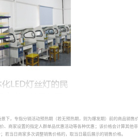
场景下，专指分销活动预热期（若无预热期，则为爆发期）前的商品销售
员价、商家设置的指定人群单品优惠活动等各种优惠；该价格会计算其他
价；若当日商家多次调整销售价格的，取当日最后展示的销售价格。