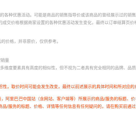
的各种优惠活动。可能是商品的销售指导价或该商品的曾经展示过的销售
体的成交价格根据商家设置的各种优惠活动发生变化，最终以订单结算页价
后的价格，并非原价，仅供参考。
积销量
多维度要素具有高度的相似性，但不视为二者具有完全相同的品牌、品质
延迟性，取价时间可能会发生改变，最终以前述展示的具体时间和所对应的
者，阿里巴巴中国站（含网站、客户端等）所展示的商品/服务的标题、
商品/服务的标题、价格、详情等任何信息有任何疑问的，请在购买前通