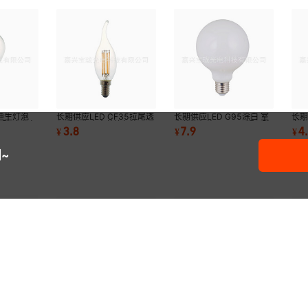
爱迪生灯泡
长期供应LED CF35拉尾透
长期供应LED G95涂白 室
长期
螺口玻璃省电
明爱迪生室内装饰灯泡4W
内装饰灯泡8W E27螺口玻
白室
3.8
7.9
4
¥
¥
¥
灯泡
E14螺口玻璃
璃节能球泡
口
~
夜灯遥控充
长期供应LED C35烛形爱
长期供应LED G95涂白 室
长期