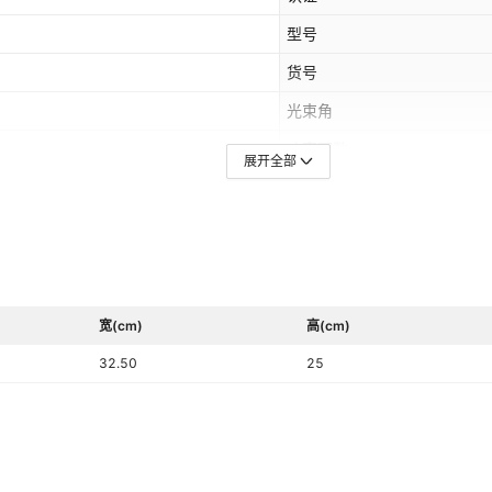
型号
货号
光束角
功率因数
展开全部
外形尺寸(Φ*H)
防护等级
功率
主应用场景
宽(cm)
高(cm)
寿命
32.50
25
遥控方式
是否有专利