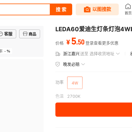
LEDA60爱迪生灯条灯泡4
客服
商品
5
.
50
¥
价格
登录查看更多优惠
- %
率
浙江嘉兴
送至
选择收货地址
晚发必赔
功率
4W
色温
2700K