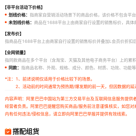
【非平台活动下价格】
划线价格：
指商家自营销活动场景下的商品价格，该价格不包含平台
未划线价格：
商品在1688平台上由商家自行设置的销售标价，具
【发布价】
指商品在1688平台上由商家自行设置的销售标价并叠加L会员价折扣
【全网销量】
指同款商品在多个平台（含淘宝、天猫及其他电子商务平台）上的累
同款：
指商品名称、外观、规格、成分、颜色、材质、功效、功能等
*注：
1、前述说明仅适用于价格比较下的场景。
2、活动前的时间通常为预热期/爆发期的前一天，但因数据的
内容声明：阿里巴巴中国站为第三方交易平台及互联网信息服务提供
经营者负责。阿里巴巴提醒您购买商品/服务前注意谨慎核实，如您对
内有任何违法/侵权信息，请立即向阿里巴巴举报并提供有效线索。
搭配组货