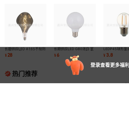
长期供应LED A165不规则
长期供应LED G80涂白 室
LEDP45球形
外星人烟熏室内装饰灯泡
内装饰灯泡4W E27螺口玻
4WE14/E27
28
6
3.8
¥
¥
¥
4W E27螺口玻璃
璃节能球泡
复古设计爱迪生
登录查看更多福利
热门推荐
家用太阳能灯充电灯泡暖光
长期供应led小
长期供应LED CF35拉尾透