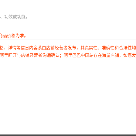
、功效或功能。
商品价格为准。
价格、详情等信息内容系由店铺经营者发布，其真实性、准确性和合法性
过阿里旺旺与店铺经营者沟通确认；阿里巴巴中国站存在海量店铺，如您