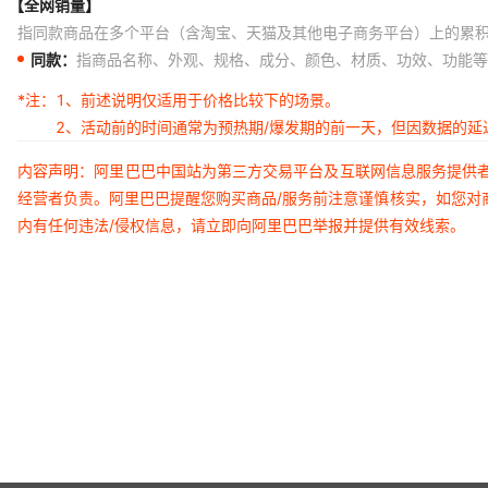
【全网销量】
指同款商品在多个平台（含淘宝、天猫及其他电子商务平台）上的累
同款：
指商品名称、外观、规格、成分、颜色、材质、功效、功能等
*注：
1、前述说明仅适用于价格比较下的场景。
2、活动前的时间通常为预热期/爆发期的前一天，但因数据的
内容声明：阿里巴巴中国站为第三方交易平台及互联网信息服务提供
经营者负责。阿里巴巴提醒您购买商品/服务前注意谨慎核实，如您对
内有任何违法/侵权信息，请立即向阿里巴巴举报并提供有效线索。