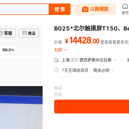
B025*北尔触摸屏T150、Bei
客服
商品
14428
.
00
¥
价格
登录查看更多优
100.0%
包邮
率
上海
送至
德克萨斯州达拉斯
7天无理由退货
晚发必赔
购买
数量