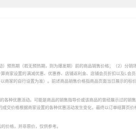
动）预热期（若无预热期，则为爆发期）前的商品销售价格；（2）分销
计算商家设置的满减优惠、优惠券、店铺返利金、店铺会员折扣以及L会
终以商家的自行设置为准）。前述商品销售价格指商品页面当日展示的标
的各种优惠活动。可能是商品的销售指导价或该商品的曾经展示过的销售
体的成交价格根据商家设置的各种优惠活动发生变化，最终以订单结算页价
后的价格，并非原价，仅供参考。