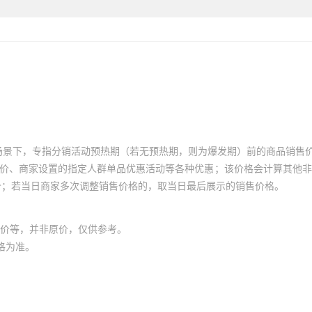
场景下，专指分销活动预热期（若无预热期，则为爆发期）前的商品销售
员价、商家设置的指定人群单品优惠活动等各种优惠；该价格会计算其他
价；若当日商家多次调整销售价格的，取当日最后展示的销售价格。
价等，并非原价，仅供参考。
格为准。