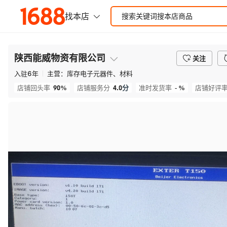
陕西能威物资有限公司
关注
入驻
6
年
主营：
库存电子元器件、材料
90%
4.0
分
- %
店铺回头率
店铺服务分
准时发货率
店铺好评