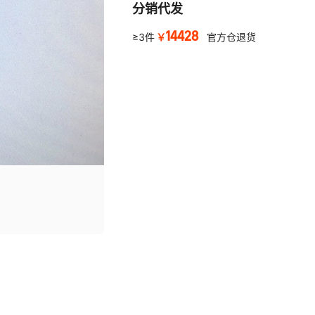
分销代发
14428
￥
≥3件
官方仓退货