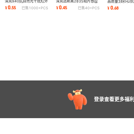
深岚940抗自然光干扰红外
深岚远距离2835贴片感应
高质量38KHz
对管 衰减慢可室内室外使
对管 940nm红外对管高灵
外贴片接收头SLT
0
0
0
¥
.
55
¥
.
45
¥
.
68
已售
1000+
PCS
已售
40+
PCS
用手扫感应对管
敏度手扫感应开关
灯具红外遥控接
登录查看更多福利