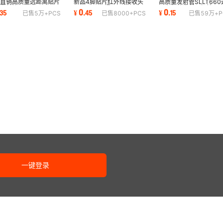
家直销高质量远距离贴片
新品4脚贴片红外线接收头
高质量发射管SLLT660
发射管SLTP682S 正
SLTP463S通用38KHz红
距离红外发射二极管
0
0
35
¥
.
45
¥
.
15
已售
5万+
PCS
已售
8000+
PCS
已售
59万+
P
940nm发射管
外遥控高灵敏度
940nmF3mm圆头发射
一键登录