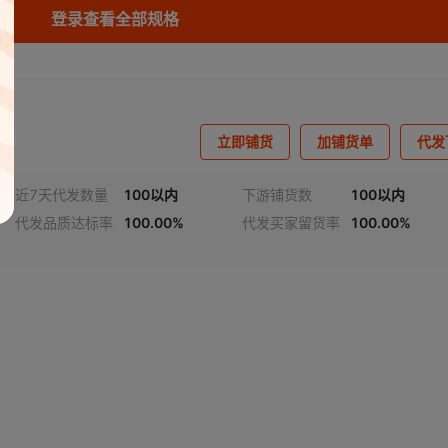
型号
:
SLTP4338R
登录查看全部规格
立即铺货
加铺货单
代发
近7天代发数量
100以内
下游铺货数
100以内
代发品质达标率
100.00%
代发买家留货率
100.00%
视频