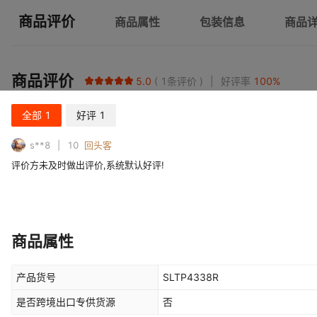
商品评价
商品属性
包装信息
商品
商品评价
5.0
1
条评价
好评率
100
%
全部
1
好评
1
s**8
10
回头客
评价方未及时做出评价,系统默认好评!
商品属性
产品货号
SLTP4338R
是否跨境出口专供货源
否