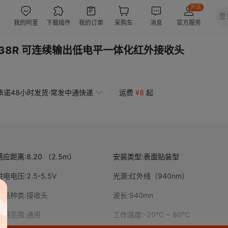
338R 可连续输出低电平一体化红外接收头
承诺48小时发货·常发中通快递
运费
¥
8
起
感应距离
:
8.20 （2.5m）
安装类型
:
表面贴装型
供电电压
:
2.5-5.5V
光源
:
红外线（940nm）
产品种类
:
接收头
波长
:
940mn
应用范围
:
通用
工作温度
:
-20°C ~ 80°C