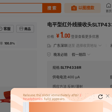
电平型红外线接收头SLTP4
客服
商品
1
.
00
¥
价格
登录查看更多优惠
100.0%
率
广东深圳
送至
选择收货地址
晚发必赔
假一赔四
规格:
SLTP4338R
供电电流
:
400 µA
感应方法
:
反射/漫射
封装规格
:
DIP4
产品系列
:
(深岚)SL系列