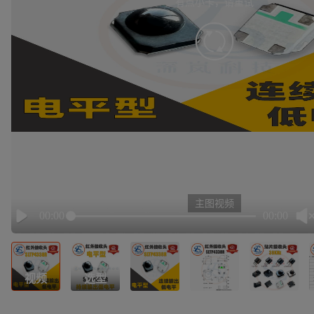
有点小卡，请重试
retry
主图视频
00:00
00:00
Play
视频
选型