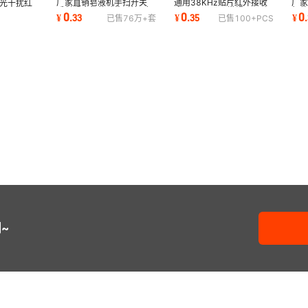
厂家直销皂液机手扫开关
通用38KHz贴片红外接收
厂
抗光干扰红
反射感应红外贴片对管 对
头SLTP216A 常规可正贴
红外
P313G
0
0
0
¥
.
33
¥
.
35
¥
.
已售
76万+
套
已售
100+
PCS
射1206红外对管
侧贴红外遥控接收头
侧贴
收头
~