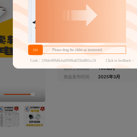
产品认证
:
ROHS
¥
1
库存 30
分销代发
1
￥
1件价格
官方仓退货
近30天代发数量
100以内
铺货分销商数
100以内
商品发布时间
2025年3月
选型